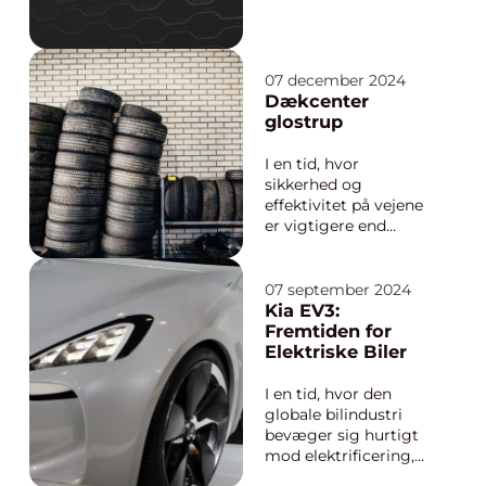
bilens ydeevne og
elegance kræver en
professionel tilgang
07 december 2024
til service og
Dækcenter
reparationer. Dette
glostrup
indebærer ikke blot at
forlænge bilens ...
I en tid, hvor
sikkerhed og
effektivitet på vejene
er vigtigere end
nogensinde, står det
klart, at det rette
dækvalg og
07 september 2024
vedligeholdelse er
Kia EV3:
afgørende for enhver
Fremtiden for
bilist. For beboere i
Elektriske Biler
Glostrup og omegn
repræsenterer d&ael...
I en tid, hvor den
globale bilindustri
bevæger sig hurtigt
mod elektrificering,
har Kia positioneret