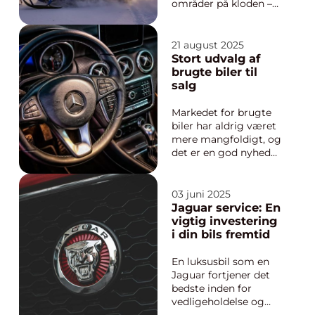
områder på kloden –
Arktis og Antarktis –
er det ikke bare
kulden, der er
21 august 2025
udfordringen.
Stort udvalg af
Terrænet, sneen, isen
brugte biler til
og de ekstreme
salg
temperaturer stiller
enorme ...
Markedet for brugte
biler har aldrig været
mere mangfoldigt, og
det er en god nyhed
for dig, der er på
udkig efter en ny bil.
Med et stort udvalg af
03 juni 2025
brugte biler til salg
Jaguar service: En
kan du finde præcis
vigtig investering
det, du søger, uanset
i din bils fremtid
om det er &o...
En luksusbil som en
Jaguar fortjener det
bedste inden for
vedligeholdelse og
service. At opretholde