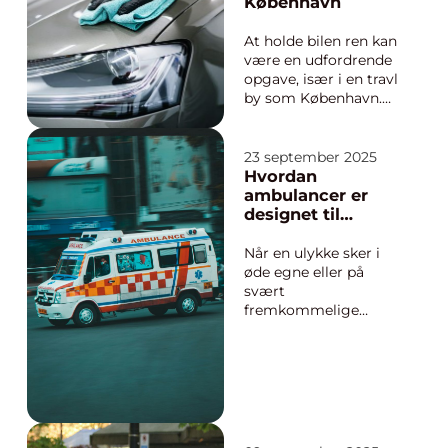
København
At holde bilen ren kan
være en udfordrende
opgave, især i en travl
by som København.
Med regn, sne og
forurening er det
vigtigt at
23 september 2025
vedligeholde både
Hvordan
bilens indre og ydre
ambulancer er
for at sikre dens
designet til
langvarige skønhed
terrænkørsel
og funktion...
Når en ulykke sker i
øde egne eller på
svært
fremkommelige
steder, kan en
almindelig ambulance
ikke altid klare
opgaven. Her
kommer
terrængående
ambulancer ind i