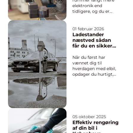
rummer langt mere
elektronik end
tidligere, og du er
afhængig af, at
værkstedet kan
håndtere både motor,
01 februar 2026
bremser, styretøj og
Ladestander
de elektroniske
næstved sådan
systemer, der binder
får du en sikker
det hele sammen.
og fremtidssikret
Derfor giver det god
opladningsløsnin
Når du først har
meni...
g
vænnet dig til
hverdagen med elbil,
opdager du hurtigt,
hvor vigtig en stabil
og hurtig opladning
er. En ladestander
næstved handler ikke
kun om at sætte
strøm til bilen. Det
handler også om
05 oktober 2025
sikkerhed, økonomi,
Effektiv rengøring
komfort og om at
af din bil i
vælge...