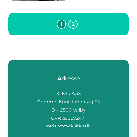
sig som en førende
aktør med deres
banebrydende
modeller. En af de
1
2
mest spændende og
imødesete tilføjelser
ti...
Adresse
web:
www.klikko.dk