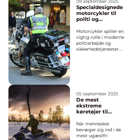
09 september 2025
billedet. De er
Specialdesignede
designet til at nå
motorcykler til
frem, hvor...
politi og
sikkerhed
Motorcykler spiller en
vigtig rolle i moderne
politiarbejde og
sikkerhedstjenester.
De er hurtige,
fleksible og kan
komme frem, hvor
biler må give op. I takt
med at bytrafikken
bliver tættere, og
behovet for mobilitet
05 september 2025
vokser, har producen...
De mest
ekstreme
køretøjer til
polarekspeditione
r
Når mennesker
bevæger sig ind i de
mest ugæstfri