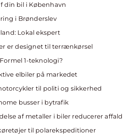
af din bil i København
ering i Brønderslev
lland: Lokal ekspert
 er designet til terrænkørsel
 Formel 1-teknologi?
tive elbiler på markedet
torcykler til politi og sikkerhed
ome busser i bytrafik
se af metaller i biler reducerer affald
retøjer til polarekspeditioner