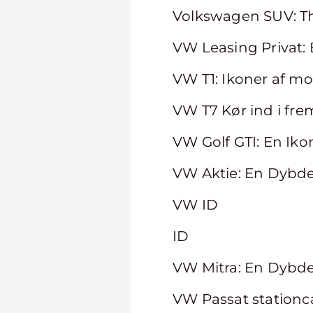
Volkswagen SUV: Th
VW Leasing Privat
VW T1: Ikoner af mob
VW T7 Kør ind i fre
VW Golf GTI: En Ik
VW Aktie: En Dybdeg
VW ID
ID
VW Mitra: En Dybde
VW Passat stationca