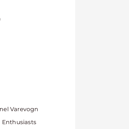
h
onel Varevogn
 Enthusiasts