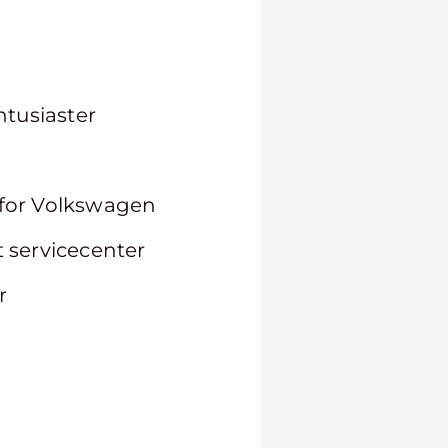
ntusiaster
for Volkswagen
t servicecenter
r