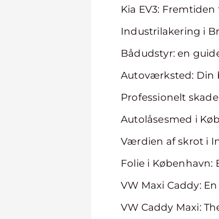
Kia EV3: Fremtiden f
Industrilakering i B
Bådudstyr: en guide 
Autoværksted: Din b
Professionelt skadec
Autolåsesmed i Kø
Værdien af skrot i
Folie i København: 
VW Maxi Caddy: En 
VW Caddy Maxi: The