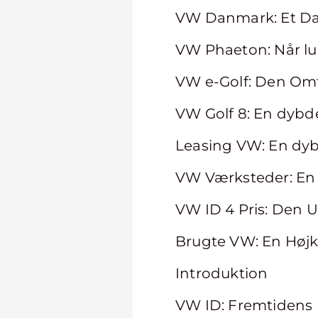
VW Danmark: Et Dan
VW Phaeton: Når l
VW e-Golf: Den Omfat
VW Golf 8: En dybd
Leasing VW: En dy
VW Værksteder: En o
VW ID 4 Pris: Den Ul
Brugte VW: En Højkva
Introduktion
VW ID: Fremtidens 