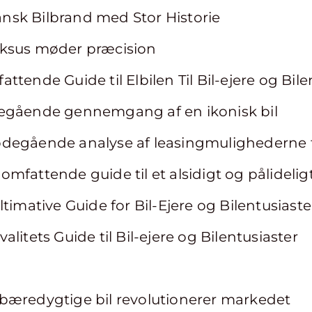
sk Bilbrand med Stor Historie
uksus møder præcision
tende Guide til Elbilen Til Bil-ejere og Bile
egående gennemgang af en ikonisk bil
bdegående analyse af leasingmulighederne 
mfattende guide til et alsidigt og pålidelig
timative Guide for Bil-Ejere og Bilentusiaste
litets Guide til Bil-ejere og Bilentusiaster
bæredygtige bil revolutionerer markedet