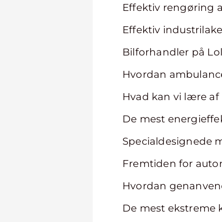
Effektiv rengøring 
Effektiv industrilak
Bilforhandler på Lo
Hvordan ambulancer
Hvad kan vi lære af
De mest energieffek
Specialdesignede mo
Fremtiden for auton
Hvordan genanvendel
De mest ekstreme kø