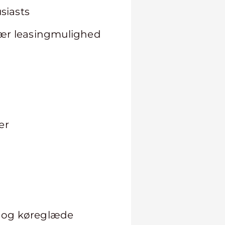
siasts
ær leasingmulighed
er
ds og køreglæde