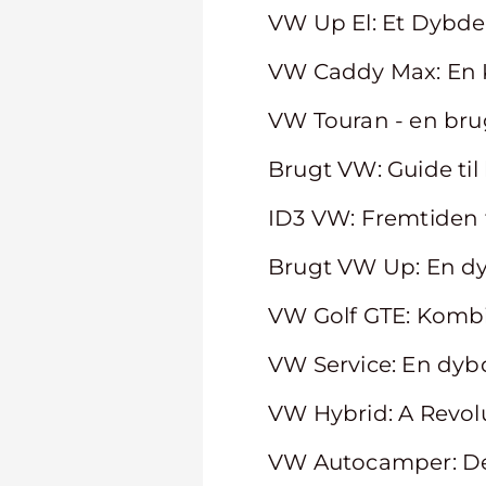
VW Up El: Et Dybdeg
VW Caddy Max: En Ky
VW Touran - en brugt
Brugt VW: Guide til
ID3 VW: Fremtiden f
Brugt VW Up: En d
VW Golf GTE: Kombi
VW Service: En dybd
VW Hybrid: A Revol
VW Autocamper: Den 