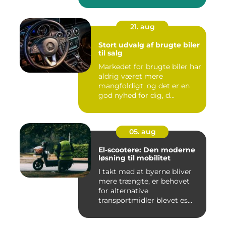
21. aug
Stort udvalg af brugte biler
til salg
Markedet for brugte biler har
aldrig været mere
mangfoldigt, og det er en
god nyhed for dig, d...
05. aug
El-scootere: Den moderne
løsning til mobilitet
I takt med at byerne bliver
mere trængte, er behovet
for alternative
transportmidler blevet es...