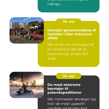
trængs...
08. sep
Hvordan genanvendelse af
metaller i biler reducerer
affald
Når en bil når slutningen af
sin levetid, er det let at
forestille sig, at den blot
ende...
05. sep
De mest ekstreme
køretøjer til
polarekspeditioner
Når mennesker bevæger sig
ind i de mest ugæstfri
områder på kloden &nd...