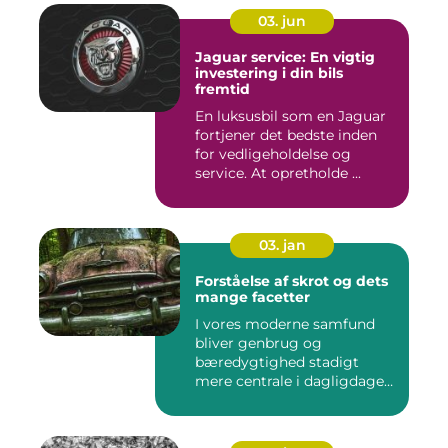
03. jun
Jaguar service: En vigtig
investering i din bils
fremtid
En luksusbil som en Jaguar
fortjener det bedste inden
for vedligeholdelse og
service. At opretholde ...
03. jan
Forståelse af skrot og dets
mange facetter
I vores moderne samfund
bliver genbrug og
bæredygtighed stadigt
mere centrale i dagligdagen.
S...