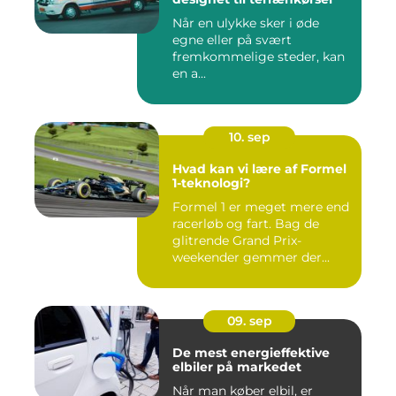
Når en ulykke sker i øde
egne eller på svært
fremkommelige steder, kan
en a...
10. sep
Hvad kan vi lære af Formel
1-teknologi?
Formel 1 er meget mere end
racerløb og fart. Bag de
glitrende Grand Prix-
weekender gemmer der...
09. sep
De mest energieffektive
elbiler på markedet
Når man køber elbil, er