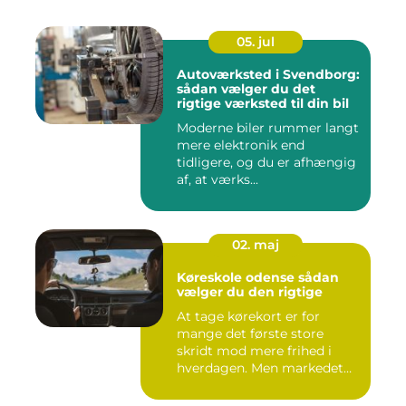
05. jul
Autoværksted i Svendborg:
sådan vælger du det
rigtige værksted til din bil
Moderne biler rummer langt
mere elektronik end
tidligere, og du er afhængig
af, at værks...
02. maj
Køreskole odense sådan
vælger du den rigtige
At tage kørekort er for
mange det første store
skridt mod mere frihed i
hverdagen. Men markedet
for ...