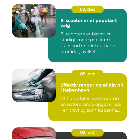
02. dec
El scooter er et populært
valg
El-scootere er blevet et
stadigt mere populært
transportmiddel i urbane
områder, hvilket...
05. okt
Effektiv rengøring af din bil
i København
At holde bilen ren kan være
en udfordrende opgave, især
i en travl by som Københa...
02. okt