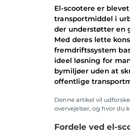
El-scootere er bleve
transportmiddel i ur
der understøtter en g
Med deres lette kons
fremdriftssystem bas
ideel løsning for man
bymiljøer uden at sku
offentlige transportm
Denne artikel vil udforske
overvejelser, og hvor du 
Fordele ved el-sc