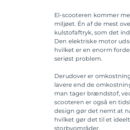
El-scooteren kommer med
miljøet. Én af de mest ov
kulstofaftryk, som det inde
Den elektriske motor uds
hvilket er en enorm fordel
seriøst problem.
Derudover er omkostning
lavere end de omkostninge
man tager brændstof, vedl
scooteren er også en tid
design gør det nemt at n
hvilket gør det til et ide
storbyområder.