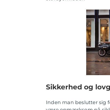
Sikkerhed og lov
Inden man beslutter sig for
være opmærksom på sikke