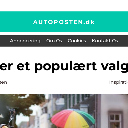
AUTOPOSTEN.
dk
Annoncering
Om Os
Cookies
Kontakt Os
r er et populært val
sen
Inspirat