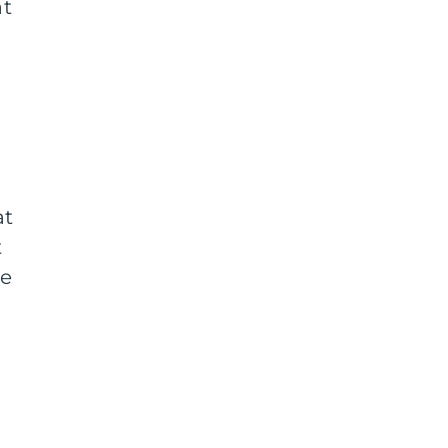
at
at
t
te