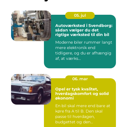
05. jul
Autoværksted i Svendborg:
sådan vælger du det
rigtige værksted til din bil
Moderne biler rummer langt
mere elektronik end
tidligere, og du er afhængig
af, at værks...
06. mar
Opel er tysk kvalitet,
hverdagskomfort og solid
økonomi
En bil skal mere end bare at
køre fra A til B. Den skal
passe til hverdagen,
budgettet og den...