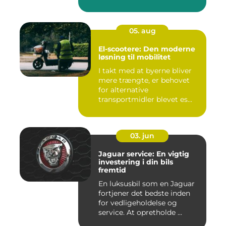
05. aug
El-scootere: Den moderne
løsning til mobilitet
I takt med at byerne bliver
mere trængte, er behovet
for alternative
transportmidler blevet es...
03. jun
Jaguar service: En vigtig
investering i din bils
fremtid
En luksusbil som en Jaguar
fortjener det bedste inden
for vedligeholdelse og
service. At opretholde ...