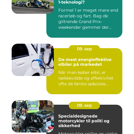
1-teknologi?
Formel 1 er meget mere end
racerløb og fart. Bag de
glitrende Grand Prix-
weekender gemmer der...
09. sep
De mest energieffektive
elbiler på markedet
Når man køber elbil, er
rækkevidde og effektivitet
ofte de første sp&oslas...
09. sep
Specialdesignede
motorcykler til politi og
sikkerhed
Motorcykler spiller en vigtig