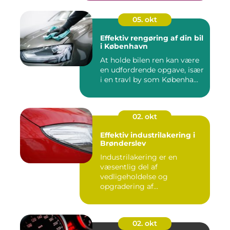
05. okt
Effektiv rengøring af din bil
i København
At holde bilen ren kan være
en udfordrende opgave, især
i en travl by som Københa...
02. okt
Effektiv industrilakering i
Brønderslev
Industrilakering er en
væsentlig del af
vedligeholdelse og
opgradering af
industrifaciliteter ...
02. okt