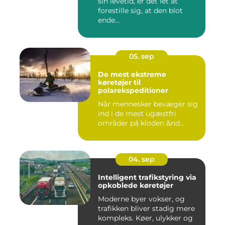
sin levetid, er det let at
forestille sig, at den blot
ende...
05. sep
De mest ekstreme
køretøjer til
polarekspeditioner
Når mennesker bevæger sig
ind i de mest ugæstfri
områder på kloden &nd...
04. sep
Intelligent trafikstyring via
opkoblede køretøjer
Moderne byer vokser, og
trafikken bliver stadig mere
kompleks. Køer, ulykker og