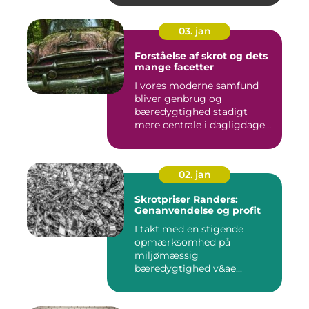
03. jan
Forståelse af skrot og dets
mange facetter
I vores moderne samfund
bliver genbrug og
bæredygtighed stadigt
mere centrale i dagligdagen.
S...
02. jan
Skrotpriser Randers:
Genanvendelse og profit
I takt med en stigende
opmærksomhed på
miljømæssig
bæredygtighed v&ae...