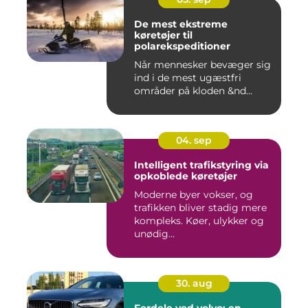
De mest ekstreme
køretøjer til
polarekspeditioner
Når mennesker bevæger sig
ind i de mest ugæstfri
områder på kloden &nd...
04. sep
Intelligent trafikstyring via
opkoblede køretøjer
Moderne byer vokser, og
trafikken bliver stadig mere
kompleks. Køer, ulykker og
unødig...
30. aug