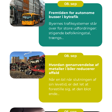
08. sep
Fremtiden for autonome
busser i bytrafik
Byernes trafiksystemer står
over for store udfordringer:
stigende befolkningstal,
trængs...
08. sep
Hvordan genanvendelse af
metaller i biler reducerer
affald
Når en bil når slutningen af
sin levetid, er det let at
forestille sig, at den blot
ende...
05. sep