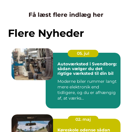
Få læst flere indlæg her
Flere Nyheder
05. jul
Autoværksted i Svendborg:
sådan vælger du det
rigtige værksted til din bil
Moderne biler rummer langt
mere elektronik end
tidligere, og du er afhængig
af, at værks...
02. maj
Køreskole odense sådan