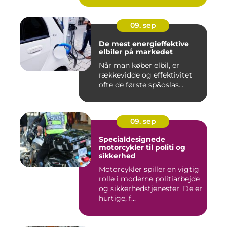
09. sep
De mest energieffektive
elbiler på markedet
Når man køber elbil, er
rækkevidde og effektivitet
ofte de første sp&oslas...
09. sep
Specialdesignede
motorcykler til politi og
sikkerhed
Motorcykler spiller en vigtig
rolle i moderne politiarbejde
og sikkerhedstjenester. De er
hurtige, f...