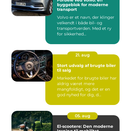
Fordele ved volvo: en
byggeblok for moderne
transport
Volvo er et navn, der klinger
velkendt i både bil- og
transportverden. Med et ry
for sikkerhed...
21. aug
Stort udvalg af brugte biler
til salg
Markedet for brugte biler har
aldrig været mere
mangfoldigt, og det er en
god nyhed for dig, d...
05. aug
El-scootere: Den moderne