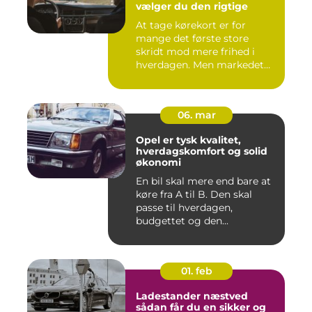
vælger du den rigtige
At tage kørekort er for
mange det første store
skridt mod mere frihed i
hverdagen. Men markedet
for ...
06. mar
Opel er tysk kvalitet,
hverdagskomfort og solid
økonomi
En bil skal mere end bare at
køre fra A til B. Den skal
passe til hverdagen,
budgettet og den...
01. feb
Ladestander næstved
sådan får du en sikker og