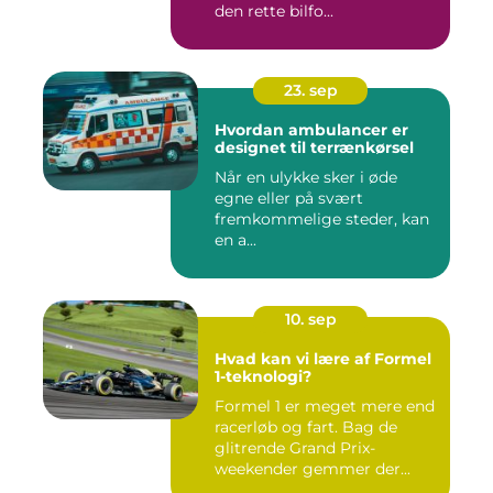
den rette bilfo...
23. sep
Hvordan ambulancer er
designet til terrænkørsel
Når en ulykke sker i øde
egne eller på svært
fremkommelige steder, kan
en a...
10. sep
Hvad kan vi lære af Formel
1-teknologi?
Formel 1 er meget mere end
racerløb og fart. Bag de
glitrende Grand Prix-
weekender gemmer der...