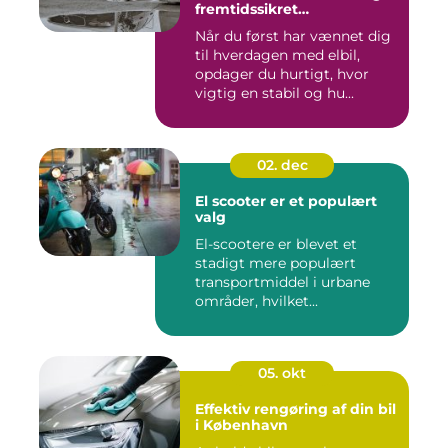
fremtidssikret
opladningsløsning
Når du først har vænnet dig
til hverdagen med elbil,
opdager du hurtigt, hvor
vigtig en stabil og hu...
02. dec
El scooter er et populært
valg
El-scootere er blevet et
stadigt mere populært
transportmiddel i urbane
områder, hvilket...
05. okt
Effektiv rengøring af din bil
i København