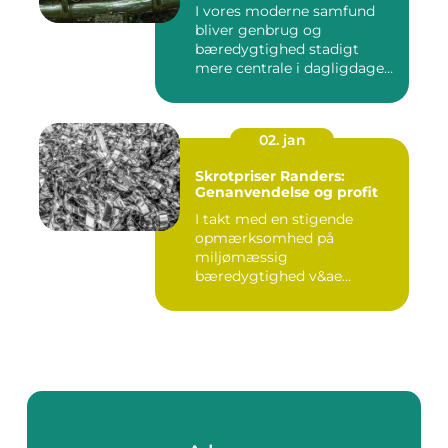
I vores moderne samfund
bliver genbrug og
bæredygtighed stadigt
mere centrale i dagligdagen.
S...
02. jan
Skrotpriser Randers:
Genanvendelse og profit
I takt med en stigende
opmærksomhed på
miljømæssig
bæredygtighed v&ae...