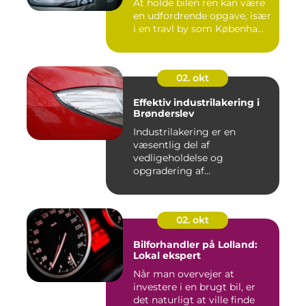
At holde bilen ren kan være
en udfordrende opgave, især
i en travl by som Københa...
02. okt
Effektiv industrilakering i
Brønderslev
Industrilakering er en
væsentlig del af
vedligeholdelse og
opgradering af
industrifaciliteter ...
02. okt
Bilforhandler på Lolland:
Lokal ekspert
Når man overvejer at
investere i en brugt bil, er
det naturligt at ville finde