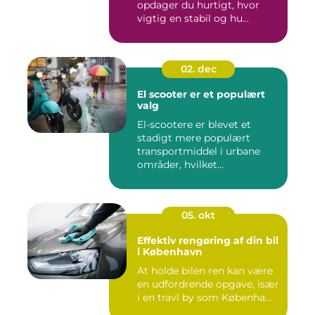
opdager du hurtigt, hvor
vigtig en stabil og hu...
02. dec
El scooter er et populært
valg
El-scootere er blevet et
stadigt mere populært
transportmiddel i urbane
områder, hvilket...
05. okt
Effektiv rengøring af din bil
i København
At holde bilen ren kan være
en udfordrende opgave, især
i en travl by som Københa...