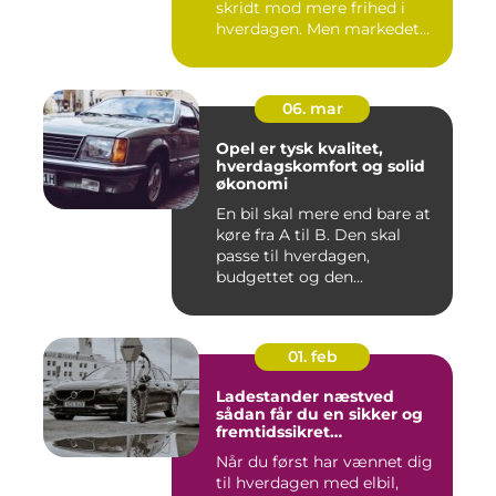
skridt mod mere frihed i
hverdagen. Men markedet
for ...
06. mar
Opel er tysk kvalitet,
hverdagskomfort og solid
økonomi
En bil skal mere end bare at
køre fra A til B. Den skal
passe til hverdagen,
budgettet og den...
01. feb
Ladestander næstved
sådan får du en sikker og
fremtidssikret
opladningsløsning
Når du først har vænnet dig
til hverdagen med elbil,