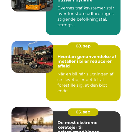
busser i bytrafik
Byernes trafiksystemer står
over for store udfordringer:
stigende befolkningstal,
trængs...
08. sep
Hvordan genanvendelse af
metaller i biler reducerer
affald
Når en bil når slutningen af
sin levetid, er det let at
forestille sig, at den blot
ende...
05. sep
De mest ekstreme
køretøjer til