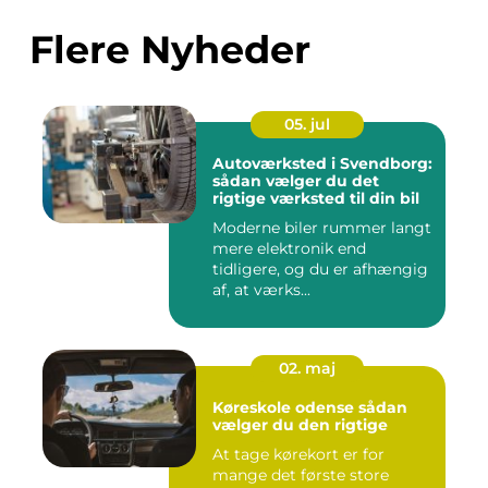
Flere Nyheder
05. jul
Autoværksted i Svendborg:
sådan vælger du det
rigtige værksted til din bil
Moderne biler rummer langt
mere elektronik end
tidligere, og du er afhængig
af, at værks...
02. maj
Køreskole odense sådan
vælger du den rigtige
At tage kørekort er for
mange det første store