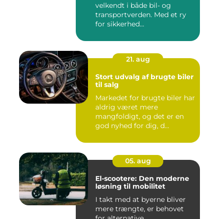
velkendt i både bil- og
transportverden. Med et ry
for sikkerhed...
21. aug
Stort udvalg af brugte biler
til salg
Markedet for brugte biler har
aldrig været mere
mangfoldigt, og det er en
god nyhed for dig, d...
05. aug
El-scootere: Den moderne
løsning til mobilitet
I takt med at byerne bliver
mere trængte, er behovet
for alternative