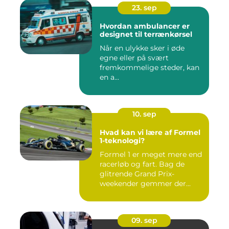
23. sep
Hvordan ambulancer er
designet til terrænkørsel
Når en ulykke sker i øde
egne eller på svært
fremkommelige steder, kan
en a...
10. sep
Hvad kan vi lære af Formel
1-teknologi?
Formel 1 er meget mere end
racerløb og fart. Bag de
glitrende Grand Prix-
weekender gemmer der...
09. sep