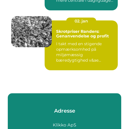
mere centrale i dagligdagen.
S...
02. jan
Skrotpriser Randers:
Genanvendelse og profit
I takt med en stigende
opmærksomhed på
miljømæssig
bæredygtighed v&ae...
Adresse