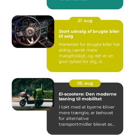
21. aug
Stort udvalg af brugte biler
til salg
Markedet for brugte biler har
aldrig været mere
mangfoldigt, og det er en
god nyhed for dig, d...
05. aug
El-scootere: Den moderne
løsning til mobilitet
I takt med at byerne bliver
mere trængte, er behovet
for alternative
transportmidler blevet es...