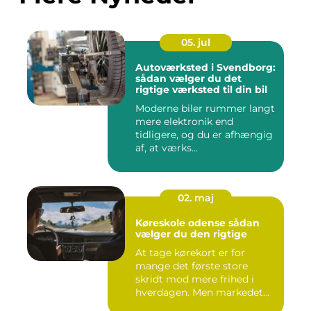
05. jul
Autoværksted i Svendborg:
sådan vælger du det
rigtige værksted til din bil
Moderne biler rummer langt
mere elektronik end
tidligere, og du er afhængig
af, at værks...
02. maj
Køreskole odense sådan
vælger du den rigtige
At tage kørekort er for
mange det første store
skridt mod mere frihed i
hverdagen. Men markedet
for ...