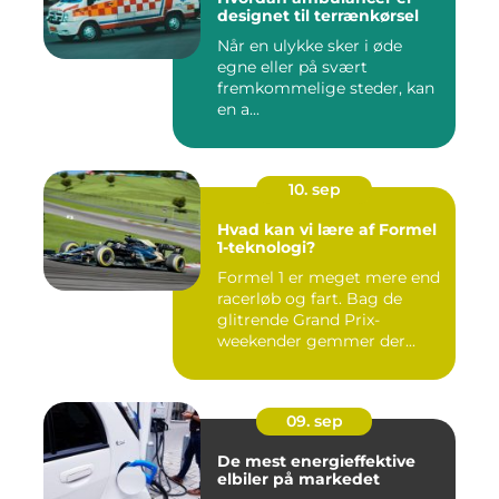
designet til terrænkørsel
Når en ulykke sker i øde
egne eller på svært
fremkommelige steder, kan
en a...
10. sep
Hvad kan vi lære af Formel
1-teknologi?
Formel 1 er meget mere end
racerløb og fart. Bag de
glitrende Grand Prix-
weekender gemmer der...
09. sep
De mest energieffektive
elbiler på markedet