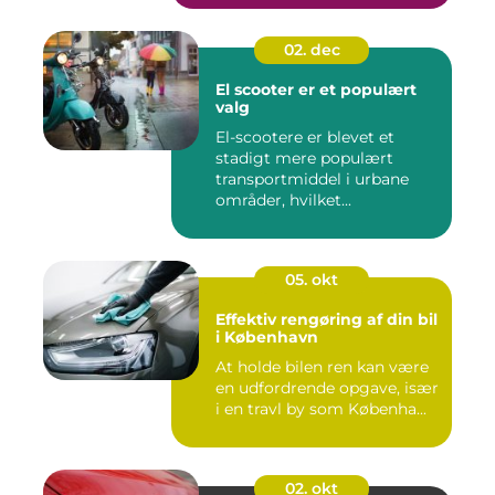
02. dec
El scooter er et populært
valg
El-scootere er blevet et
stadigt mere populært
transportmiddel i urbane
områder, hvilket...
05. okt
Effektiv rengøring af din bil
i København
At holde bilen ren kan være
en udfordrende opgave, især
i en travl by som Københa...
02. okt