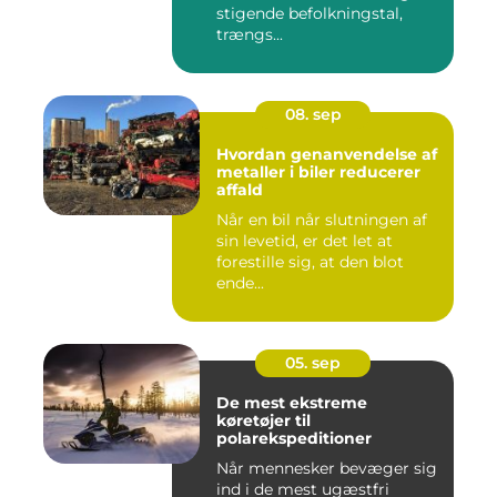
stigende befolkningstal,
trængs...
08. sep
Hvordan genanvendelse af
metaller i biler reducerer
affald
Når en bil når slutningen af
sin levetid, er det let at
forestille sig, at den blot
ende...
05. sep
De mest ekstreme
køretøjer til
polarekspeditioner
Når mennesker bevæger sig
ind i de mest ugæstfri