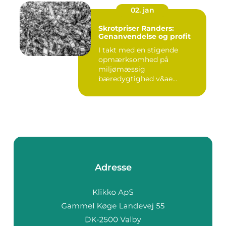
02. jan
Skrotpriser Randers:
Genanvendelse og profit
I takt med en stigende
opmærksomhed på
miljømæssig
bæredygtighed v&ae...
Adresse