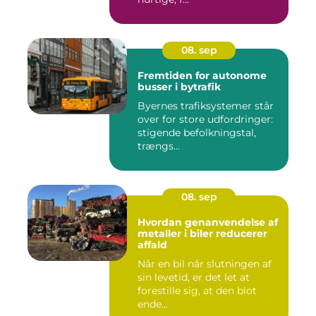
08. sep
Fremtiden for autonome
busser i bytrafik
Byernes trafiksystemer står
over for store udfordringer:
stigende befolkningstal,
trængs...
08. sep
Hvordan genanvendelse af
metaller i biler reducerer
affald
Når en bil når slutningen af
sin levetid, er det let at
forestille sig, at den blot
ende...