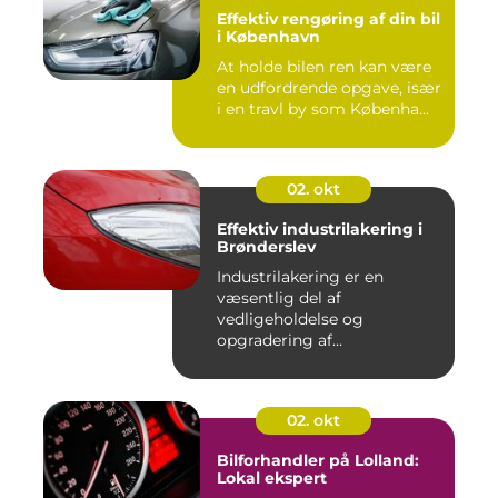
Effektiv rengøring af din bil
i København
At holde bilen ren kan være
en udfordrende opgave, især
i en travl by som Københa...
02. okt
Effektiv industrilakering i
Brønderslev
Industrilakering er en
væsentlig del af
vedligeholdelse og
opgradering af
industrifaciliteter ...
02. okt
Bilforhandler på Lolland:
Lokal ekspert