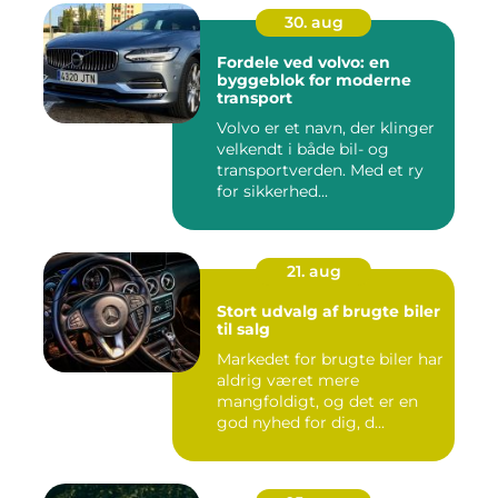
30. aug
Fordele ved volvo: en
byggeblok for moderne
transport
Volvo er et navn, der klinger
velkendt i både bil- og
transportverden. Med et ry
for sikkerhed...
21. aug
Stort udvalg af brugte biler
til salg
Markedet for brugte biler har
aldrig været mere
mangfoldigt, og det er en
god nyhed for dig, d...