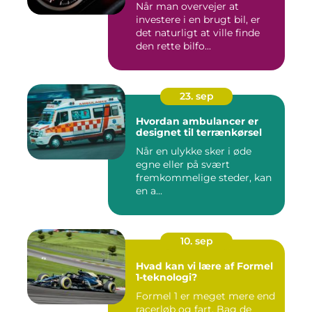
Når man overvejer at
investere i en brugt bil, er
det naturligt at ville finde
den rette bilfo...
23. sep
Hvordan ambulancer er
designet til terrænkørsel
Når en ulykke sker i øde
egne eller på svært
fremkommelige steder, kan
en a...
10. sep
Hvad kan vi lære af Formel
1-teknologi?
Formel 1 er meget mere end
racerløb og fart. Bag de