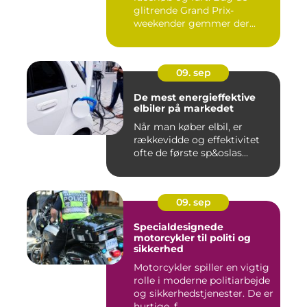
glitrende Grand Prix-
weekender gemmer der...
09. sep
De mest energieffektive
elbiler på markedet
Når man køber elbil, er
rækkevidde og effektivitet
ofte de første sp&oslas...
09. sep
Specialdesignede
motorcykler til politi og
sikkerhed
Motorcykler spiller en vigtig
rolle i moderne politiarbejde
og sikkerhedstjenester. De er
hurtige, f...