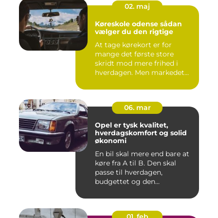
02. maj
Køreskole odense sådan
vælger du den rigtige
At tage kørekort er for
mange det første store
skridt mod mere frihed i
hverdagen. Men markedet
for ...
06. mar
Opel er tysk kvalitet,
hverdagskomfort og solid
økonomi
En bil skal mere end bare at
køre fra A til B. Den skal
passe til hverdagen,
budgettet og den...
01. feb