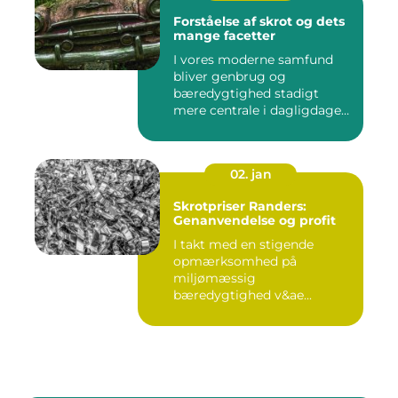
Forståelse af skrot og dets
mange facetter
I vores moderne samfund
bliver genbrug og
bæredygtighed stadigt
mere centrale i dagligdagen.
S...
02. jan
Skrotpriser Randers:
Genanvendelse og profit
I takt med en stigende
opmærksomhed på
miljømæssig
bæredygtighed v&ae...