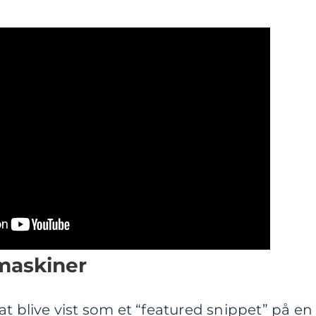
maskiner
at blive vist som et “featured snippet” på en