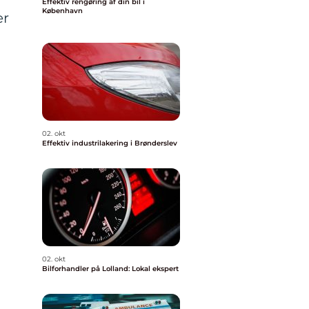
Effektiv rengøring af din bil i
København
er
02. okt
Effektiv industrilakering i Brønderslev
02. okt
Bilforhandler på Lolland: Lokal ekspert