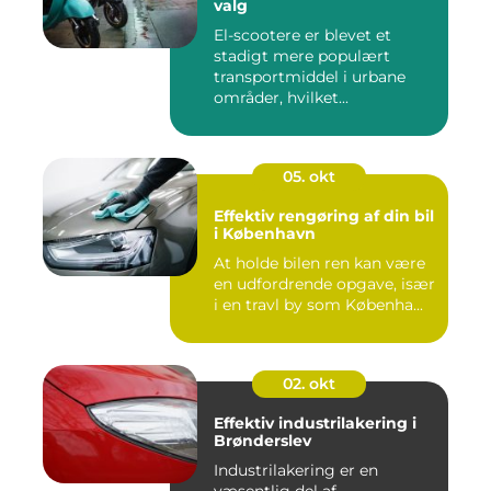
valg
El-scootere er blevet et
stadigt mere populært
transportmiddel i urbane
områder, hvilket...
05. okt
Effektiv rengøring af din bil
i København
At holde bilen ren kan være
en udfordrende opgave, især
i en travl by som Københa...
02. okt
Effektiv industrilakering i
Brønderslev
Industrilakering er en