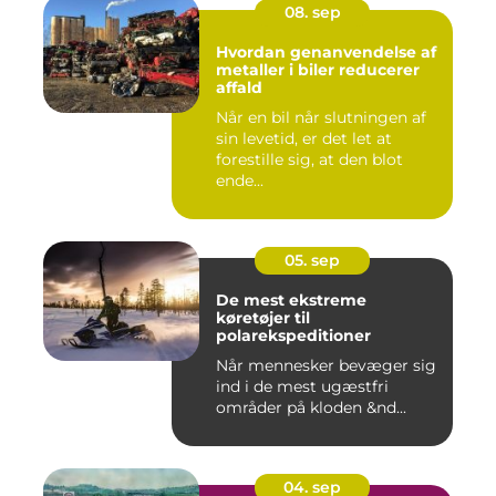
08. sep
Hvordan genanvendelse af
metaller i biler reducerer
affald
Når en bil når slutningen af
sin levetid, er det let at
forestille sig, at den blot
ende...
05. sep
De mest ekstreme
køretøjer til
polarekspeditioner
Når mennesker bevæger sig
ind i de mest ugæstfri
områder på kloden &nd...
04. sep