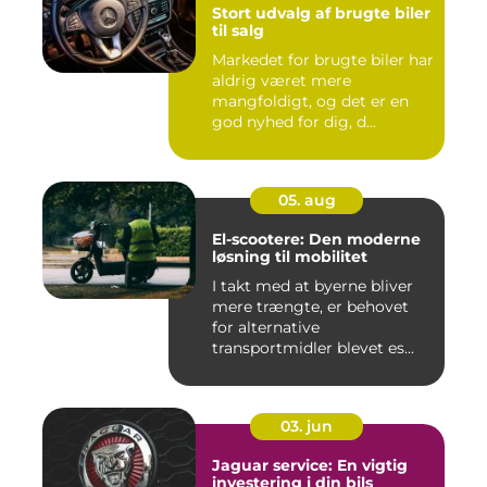
Stort udvalg af brugte biler
til salg
Markedet for brugte biler har
aldrig været mere
mangfoldigt, og det er en
god nyhed for dig, d...
05. aug
El-scootere: Den moderne
løsning til mobilitet
I takt med at byerne bliver
mere trængte, er behovet
for alternative
transportmidler blevet es...
03. jun
Jaguar service: En vigtig
investering i din bils