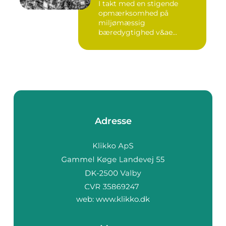
I takt med en stigende
opmærksomhed på
miljømæssig
bæredygtighed v&ae...
Adresse
web:
www.klikko.dk