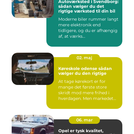
Autoværksted i Svendborg:
sådan vælger du det
rigtige værksted til din bil
Moderne biler rummer langt
mere elektronik end
tidligere, og du er afhængig
af, at værks...
02. maj
Køreskole odense sådan
vælger du den rigtige
At tage kørekort er for
mange det første store
skridt mod mere frihed i
hverdagen. Men markedet
for ...
06. mar
Opel er tysk kvalitet,