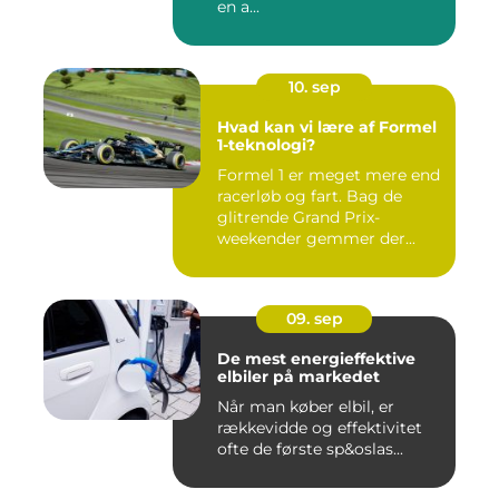
en a...
10. sep
Hvad kan vi lære af Formel
1-teknologi?
Formel 1 er meget mere end
racerløb og fart. Bag de
glitrende Grand Prix-
weekender gemmer der...
09. sep
De mest energieffektive
elbiler på markedet
Når man køber elbil, er
rækkevidde og effektivitet
ofte de første sp&oslas...