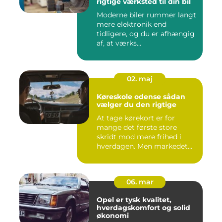
rigtige værksted til din bil
Moderne biler rummer langt
mere elektronik end
tidligere, og du er afhængig
af, at værks...
02. maj
Køreskole odense sådan
vælger du den rigtige
At tage kørekort er for
mange det første store
skridt mod mere frihed i
hverdagen. Men markedet
for ...
06. mar
Opel er tysk kvalitet,
hverdagskomfort og solid
økonomi