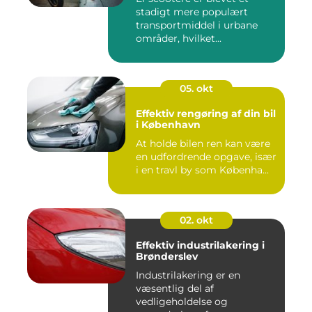
stadigt mere populært
transportmiddel i urbane
områder, hvilket...
05. okt
Effektiv rengøring af din bil
i København
At holde bilen ren kan være
en udfordrende opgave, især
i en travl by som Københa...
02. okt
Effektiv industrilakering i
Brønderslev
Industrilakering er en
væsentlig del af
vedligeholdelse og