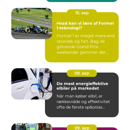
10. sep
Hvad kan vi lære af Formel
1-teknologi?
Formel 1 er meget mere end
racerløb og fart. Bag de
glitrende Grand Prix-
weekender gemmer der...
09. sep
De mest energieffektive
elbiler på markedet
Når man køber elbil, er
rækkevidde og effektivitet
ofte de første sp&oslas...
09. sep