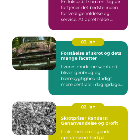
En luksusbil som en Jaguar
fortjener det bedste inden
for vedligeholdelse og
service. At opretholde ...
03. jan
Forståelse af skrot og dets
mange facetter
I vores moderne samfund
bliver genbrug og
bæredygtighed stadigt
mere centrale i dagligdagen.
S...
02. jan
Skrotpriser Randers:
Genanvendelse og profit
I takt med en stigende
opmærksomhed på