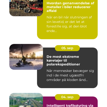
Hvordan genanvendelse af
metaller i biler reducerer
affald
Når en bil når slutningen af
sin levetid, er det let at
forestille sig, at den blot
ende...
05. sep
De mest ekstreme
køretøjer til
polarekspeditioner
Når mennesker bevæger sig
ind i de mest ugæstfri
områder på kloden &nd...
04. sep
Intelligent trafikstyring via