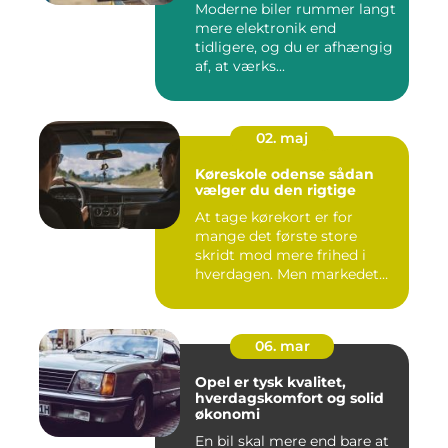
Moderne biler rummer langt
mere elektronik end
tidligere, og du er afhængig
af, at værks...
02. maj
Køreskole odense sådan
vælger du den rigtige
At tage kørekort er for
mange det første store
skridt mod mere frihed i
hverdagen. Men markedet
for ...
06. mar
Opel er tysk kvalitet,
hverdagskomfort og solid
økonomi
En bil skal mere end bare at