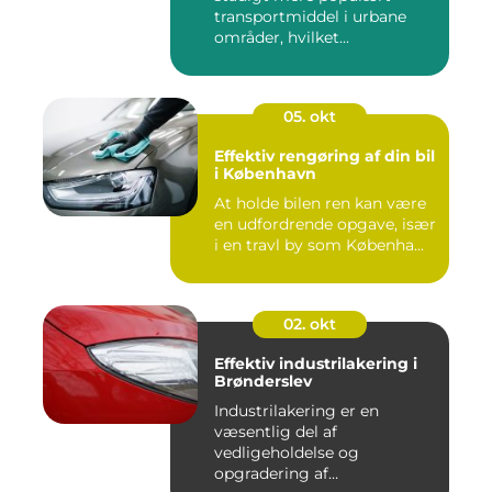
transportmiddel i urbane
områder, hvilket...
05. okt
Effektiv rengøring af din bil
i København
At holde bilen ren kan være
en udfordrende opgave, især
i en travl by som Københa...
02. okt
Effektiv industrilakering i
Brønderslev
Industrilakering er en
væsentlig del af
vedligeholdelse og
opgradering af