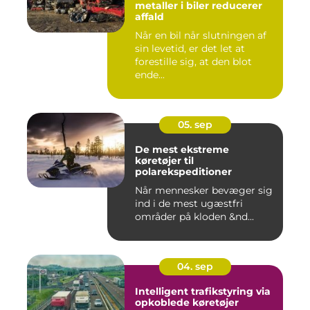
metaller i biler reducerer
affald
Når en bil når slutningen af
sin levetid, er det let at
forestille sig, at den blot
ende...
05. sep
De mest ekstreme
køretøjer til
polarekspeditioner
Når mennesker bevæger sig
ind i de mest ugæstfri
områder på kloden &nd...
04. sep
Intelligent trafikstyring via
opkoblede køretøjer