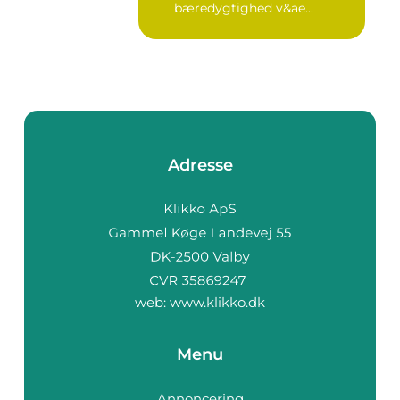
bæredygtighed v&ae...
Adresse
web:
www.klikko.dk
Menu
Annoncering