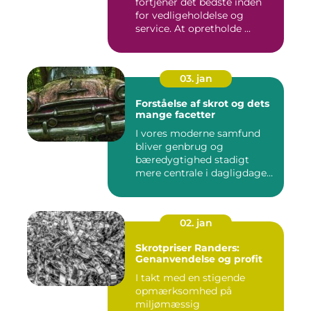
fortjener det bedste inden
for vedligeholdelse og
service. At opretholde ...
03. jan
Forståelse af skrot og dets
mange facetter
I vores moderne samfund
bliver genbrug og
bæredygtighed stadigt
mere centrale i dagligdagen.
S...
02. jan
Skrotpriser Randers:
Genanvendelse og profit
I takt med en stigende
opmærksomhed på
miljømæssig