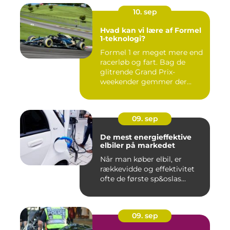
10. sep
Hvad kan vi lære af Formel
1-teknologi?
Formel 1 er meget mere end
racerløb og fart. Bag de
glitrende Grand Prix-
weekender gemmer der...
09. sep
De mest energieffektive
elbiler på markedet
Når man køber elbil, er
rækkevidde og effektivitet
ofte de første sp&oslas...
09. sep