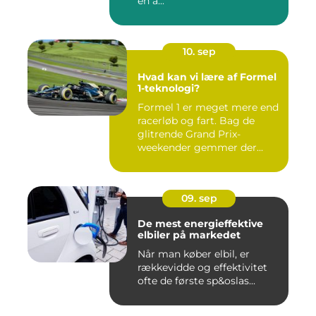
en a...
10. sep
Hvad kan vi lære af Formel
1-teknologi?
Formel 1 er meget mere end
racerløb og fart. Bag de
glitrende Grand Prix-
weekender gemmer der...
09. sep
De mest energieffektive
elbiler på markedet
Når man køber elbil, er
rækkevidde og effektivitet
ofte de første sp&oslas...