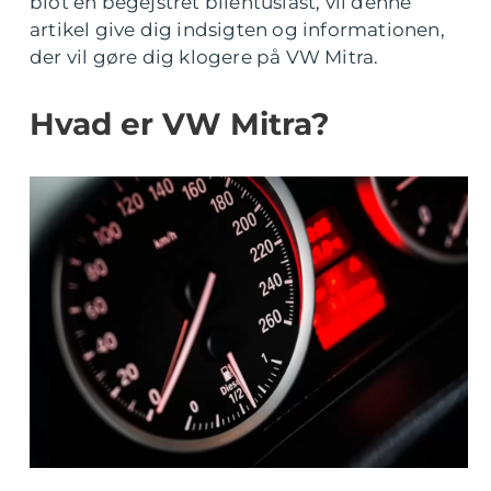
blot en begejstret bilentusiast, vil denne
artikel give dig indsigten og informationen,
der vil gøre dig klogere på VW Mitra.
Hvad er VW Mitra?