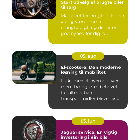
Stort udvalg af brugte biler
til salg
Markedet for brugte biler har
aldrig været mere
mangfoldigt, og det er en
god nyhed for dig, d...
05. aug
El-scootere: Den moderne
løsning til mobilitet
I takt med at byerne bliver
mere trængte, er behovet
for alternative
transportmidler blevet es...
03. jun
Jaguar service: En vigtig
investering i din bils