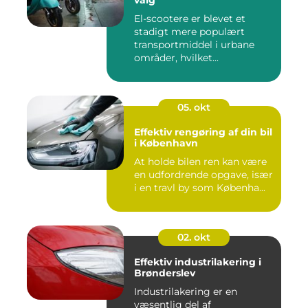
El-scootere er blevet et
stadigt mere populært
transportmiddel i urbane
områder, hvilket...
05. okt
Effektiv rengøring af din bil
i København
At holde bilen ren kan være
en udfordrende opgave, især
i en travl by som Københa...
02. okt
Effektiv industrilakering i
Brønderslev
Industrilakering er en
væsentlig del af