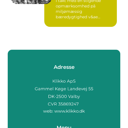
I takt med en stigende
opmærksomhed på
miljømæssig
bæredygtighed v&ae...
Adresse
web:
www.klikko.dk
Menu