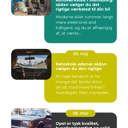
sådan vælger du det
rigtige værksted til din bil
Moderne biler rummer langt
mere elektronik end
tidligere, og du er afhængig
af, at værks...
02. maj
Køreskole odense sådan
vælger du den rigtige
At tage kørekort er for
mange det første store
skridt mod mere frihed i
hverdagen. Men markedet
for ...
06. mar
Opel er tysk kvalitet,
hverdagskomfort og solid