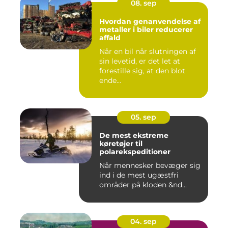
08. sep
Hvordan genanvendelse af
metaller i biler reducerer
affald
Når en bil når slutningen af
sin levetid, er det let at
forestille sig, at den blot
ende...
05. sep
De mest ekstreme
køretøjer til
polarekspeditioner
Når mennesker bevæger sig
ind i de mest ugæstfri
områder på kloden &nd...
04. sep