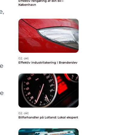
Effektiv rengøring af din bil i
København
e,
02. okt
Effektiv industrilakering i Brønderslev
ge
de
02. okt
Bilforhandler på Lolland: Lokal ekspert