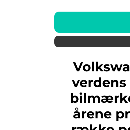
Volkswagen (VW) er et af
verdens
bilmærk
årene p
række p