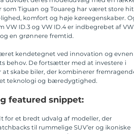
gså udvidet deres modeludvalg med en rækk
er som Tiguan og Touareg har været store hit
lighed, komfort og høje køreegenskaber. O
om VW ID.3 og VW ID.4 er indbegrebet af VW
og en grønnere fremtid.
 været kendetegnet ved innovation og evnen
ets behov. De fortsætter med at investere i
r at skabe biler, der kombinerer fremragend
et teknologi og bæredygtighed.
 featured snippet:
for et bredt udvalg af modeller, der
tchbacks til rummelige SUV’er og ikoniske