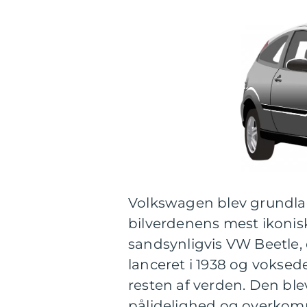
Volkswagen blev grundlagt
bilverdenens mest ikonisk
sandsynligvis VW Beetle,
lanceret i 1938 og voksede
resten af verden. Den blev
pålidelighed og overkomm