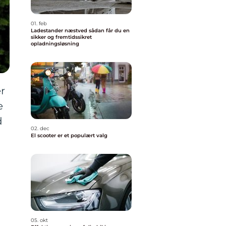
01. feb
Ladestander næstved sådan får du en
sikker og fremtidssikret
opladningsløsning
r
e
d
02. dec
El scooter er et populært valg
05. okt