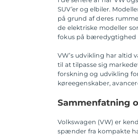
I de senere år har VW o
SUV’er og elbiler. Modell
på grund af deres rumme
de elektriske modeller s
fokus på bæredygtighed 
VW’s udvikling har altid
til at tilpasse sig marked
forskning og udvikling fo
køreegenskaber, avancer
Sammenfatning og
Volkswagen (VW) er kendt 
spænder fra kompakte ha