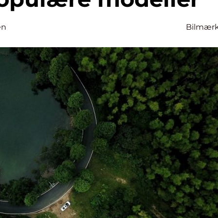
en
Bilmær