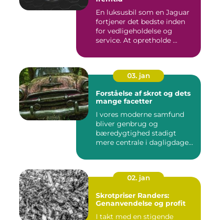
En luksusbil som en Jaguar
fortjener det bedste inden
for vedligeholdelse og
service. At opretholde ...
03. jan
Forståelse af skrot og dets
mange facetter
I vores moderne samfund
bliver genbrug og
bæredygtighed stadigt
mere centrale i dagligdagen.
S...
02. jan
Skrotpriser Randers:
Genanvendelse og profit
I takt med en stigende