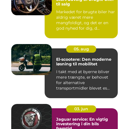
til salg
Markedet for brugte biler har
aldrig været mere
mangfoldigt, og det er en
god nyhed for dig, d...
05. aug
El-scootere: Den moderne
løsning til mobilitet
I takt med at byerne bliver
mere trængte, er behovet
for alternative
transportmidler blevet es...
03. jun
Jaguar service: En vigtig
investering i din bils
fremtid