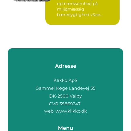
opmærksomhed på
miljømæssig
bæredygtighed v&ae...
Adresse
web:
www.klikko.dk
Menu