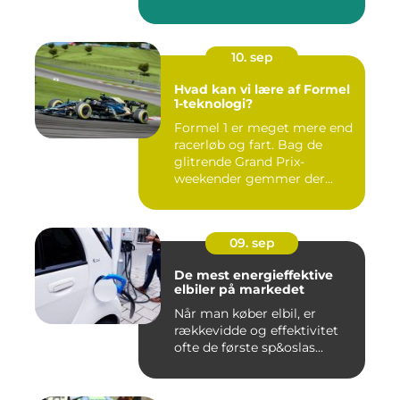
10. sep
Hvad kan vi lære af Formel
1-teknologi?
Formel 1 er meget mere end
racerløb og fart. Bag de
glitrende Grand Prix-
weekender gemmer der...
09. sep
De mest energieffektive
elbiler på markedet
Når man køber elbil, er
rækkevidde og effektivitet
ofte de første sp&oslas...