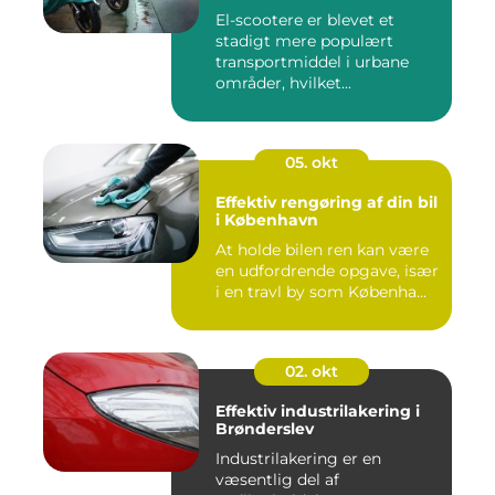
El-scootere er blevet et
stadigt mere populært
transportmiddel i urbane
områder, hvilket...
05. okt
Effektiv rengøring af din bil
i København
At holde bilen ren kan være
en udfordrende opgave, især
i en travl by som Københa...
02. okt
Effektiv industrilakering i
Brønderslev
Industrilakering er en
væsentlig del af