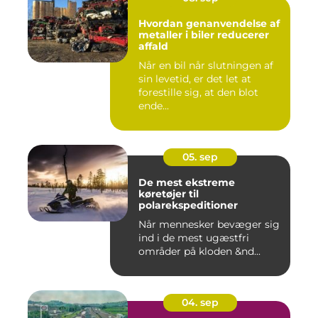
Hvordan genanvendelse af
metaller i biler reducerer
affald
Når en bil når slutningen af
sin levetid, er det let at
forestille sig, at den blot
ende...
05. sep
De mest ekstreme
køretøjer til
polarekspeditioner
Når mennesker bevæger sig
ind i de mest ugæstfri
områder på kloden &nd...
04. sep