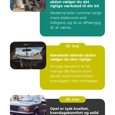
sådan vælger du det
rigtige værksted til din bil
Moderne biler rummer langt
mere elektronik end
tidligere, og du er afhængig
af, at værks...
02. maj
Køreskole odense sådan
vælger du den rigtige
At tage kørekort er for
mange det første store
skridt mod mere frihed i
hverdagen. Men markedet
for ...
06. mar
Opel er tysk kvalitet,
hverdagskomfort og solid