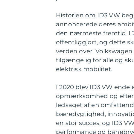
Historien om ID3 VW begy
annoncerede deres ambitiø
den nærmeste fremtid. I 
offentliggjort, og dette s
verden over. Volkswagen lo
tilgængelig for alle og s
elektrisk mobilitet.
I 2020 blev ID3 VW endeli
opmærksomhed og eftersp
ledsaget af en omfatten
bæredygtighed, innovation
en stor succes, og ID3 VW
performance og banebry