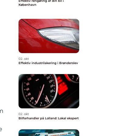
Effektiv rengøring af din bil i
København
02. okt
Effektiv industrilakering i Brønderslev
l
km
02. okt
Bilforhandler på Lolland: Lokal ekspert
e