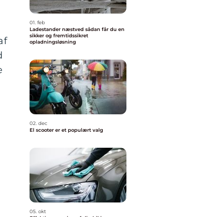
01. feb
Ladestander næstved sådan får du en
sikker og fremtidssikret
af
opladningsløsning
d
e
02. dec
El scooter er et populært valg
05. okt