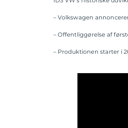
ID3 VW’s historiske udvik
– Volkswagen annoncerer e
– Offentliggørelse af før
– Produktionen starter i 