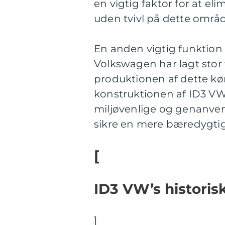
en vigtig faktor for at e
uden tvivl på dette områd
En anden vigtig funktion
Volkswagen har lagt stor
produktionen af dette køre
konstruktionen af ID3 VW,
miljøvenlige og genanvend
sikre en mere bæredygtig 
[
ID3 VW’s historis
]