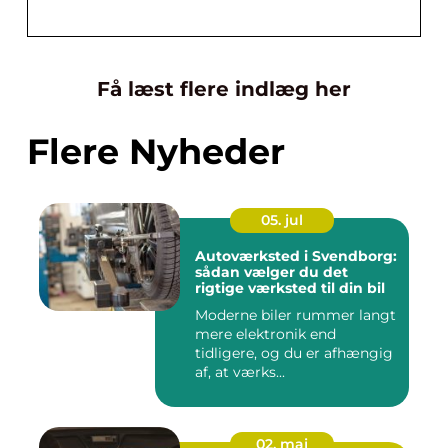
Få læst flere indlæg her
Flere Nyheder
05. jul
Autoværksted i Svendborg:
sådan vælger du det
rigtige værksted til din bil
Moderne biler rummer langt
mere elektronik end
tidligere, og du er afhængig
af, at værks...
02. maj