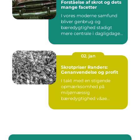
Forståelse af skrot og dets
mange facetter
I vores moderne samfund
bliver genbrug og
bæredygtighed stadigt
mere centrale i dagligdagen.
S...
02. jan
Skrotpriser Randers:
Genanvendelse og profit
I takt med en stigende
opmærksomhed på
miljømæssig
bæredygtighed v&ae...