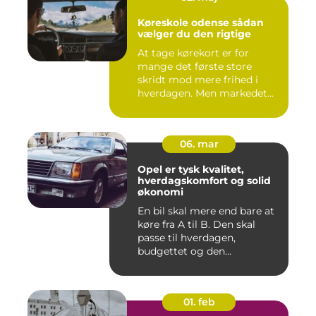
Køreskole odense sådan
vælger du den rigtige
At tage kørekort er for
mange det første store
skridt mod mere frihed i
hverdagen. Men markedet
for ...
06. mar
Opel er tysk kvalitet,
hverdagskomfort og solid
økonomi
En bil skal mere end bare at
køre fra A til B. Den skal
passe til hverdagen,
budgettet og den...
01. feb