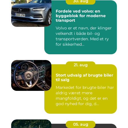
30. aug
Fordele ved volvo: en
byggeblok for moderne
transport
Volvo er et navn, der klinger
velkendt i både bil- og
transportverden. Med et ry
for sikkerhed...
21. aug
Stort udvalg af brugte biler
til salg
Markedet for brugte biler har
aldrig været mere
mangfoldigt, og det er en
god nyhed for dig, d...
05. aug