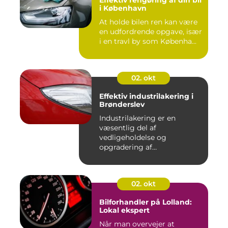
Effektiv rengøring af din bil
i København
At holde bilen ren kan være
en udfordrende opgave, især
i en travl by som Københa...
02. okt
Effektiv industrilakering i
Brønderslev
Industrilakering er en
væsentlig del af
vedligeholdelse og
opgradering af
industrifaciliteter ...
02. okt
Bilforhandler på Lolland:
Lokal ekspert
Når man overvejer at