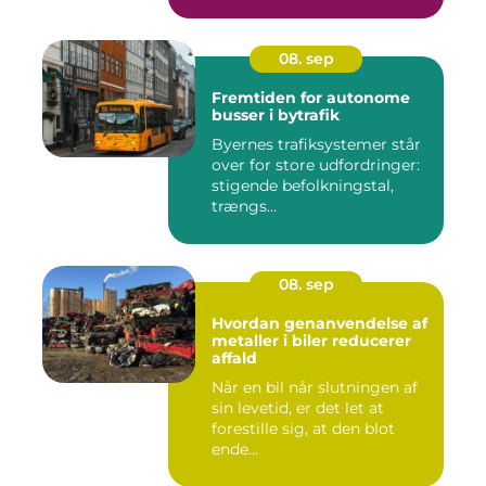
08. sep
Fremtiden for autonome
busser i bytrafik
Byernes trafiksystemer står
over for store udfordringer:
stigende befolkningstal,
trængs...
08. sep
Hvordan genanvendelse af
metaller i biler reducerer
affald
Når en bil når slutningen af
sin levetid, er det let at
forestille sig, at den blot
ende...