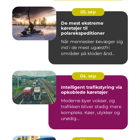
05. sep
De mest ekstreme
køretøjer til
polarekspeditioner
Når mennesker bevæger sig
ind i de mest ugæstfri
områder på kloden &nd...
04. sep
Intelligent trafikstyring via
opkoblede køretøjer
Moderne byer vokser, og
trafikken bliver stadig mere
kompleks. Køer, ulykker og
unødig...