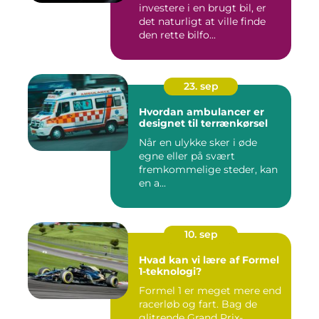
investere i en brugt bil, er
det naturligt at ville finde
den rette bilfo...
23. sep
Hvordan ambulancer er
designet til terrænkørsel
Når en ulykke sker i øde
egne eller på svært
fremkommelige steder, kan
en a...
10. sep
Hvad kan vi lære af Formel
1-teknologi?
Formel 1 er meget mere end
racerløb og fart. Bag de
glitrende Grand Prix-