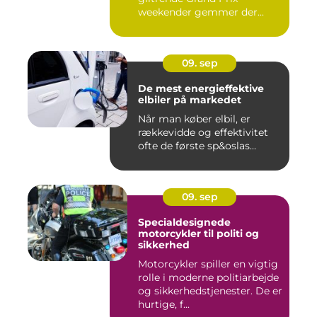
weekender gemmer der...
09. sep
De mest energieffektive
elbiler på markedet
Når man køber elbil, er
rækkevidde og effektivitet
ofte de første sp&oslas...
09. sep
Specialdesignede
motorcykler til politi og
sikkerhed
Motorcykler spiller en vigtig
rolle i moderne politiarbejde
og sikkerhedstjenester. De er
hurtige, f...