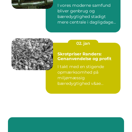
I vores moderne samfund
bliver genbrug og
bæredygtighed stadigt
mere centrale i dagligdagen.
S...
02. jan
Skrotpriser Randers:
Genanvendelse og profit
I takt med en stigende
opmærksomhed på
miljømæssig
bæredygtighed v&ae...