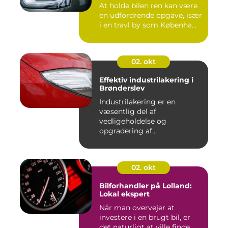
At holde bilen ren kan være
en udfordrende opgave, især
i en travl by som Københa...
02. okt
Effektiv industrilakering i
Brønderslev
Industrilakering er en
væsentlig del af
vedligeholdelse og
opgradering af
industrifaciliteter ...
02. okt
Bilforhandler på Lolland:
Lokal ekspert
Når man overvejer at
investere i en brugt bil, er
det naturligt at ville finde