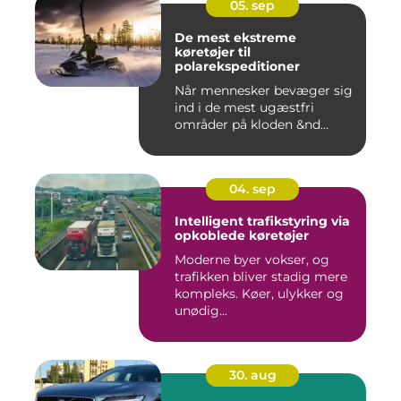
05. sep
De mest ekstreme
køretøjer til
polarekspeditioner
Når mennesker bevæger sig
ind i de mest ugæstfri
områder på kloden &nd...
04. sep
Intelligent trafikstyring via
opkoblede køretøjer
Moderne byer vokser, og
trafikken bliver stadig mere
kompleks. Køer, ulykker og
unødig...
30. aug