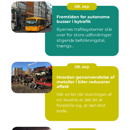
08. sep
Fremtiden for autonome
busser i bytrafik
Byernes trafiksystemer står
over for store udfordringer:
stigende befolkningstal,
trængs...
08. sep
Hvordan genanvendelse af
metaller i biler reducerer
affald
Når en bil når slutningen af
sin levetid, er det let at
forestille sig, at den blot
ende...