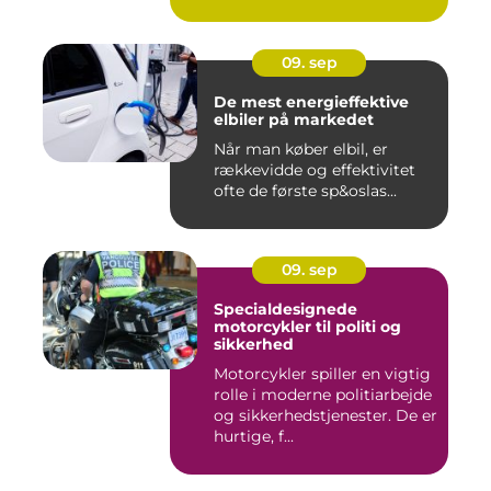
09. sep
De mest energieffektive
elbiler på markedet
Når man køber elbil, er
rækkevidde og effektivitet
ofte de første sp&oslas...
09. sep
Specialdesignede
motorcykler til politi og
sikkerhed
Motorcykler spiller en vigtig
rolle i moderne politiarbejde
og sikkerhedstjenester. De er
hurtige, f...