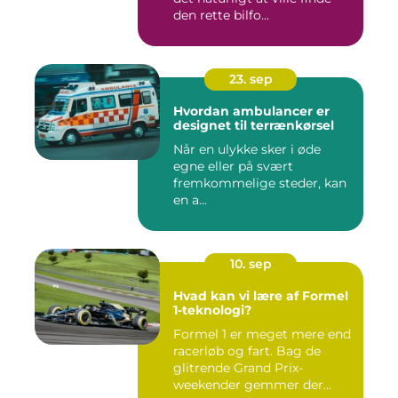
den rette bilfo...
23. sep
Hvordan ambulancer er
designet til terrænkørsel
Når en ulykke sker i øde
egne eller på svært
fremkommelige steder, kan
en a...
10. sep
Hvad kan vi lære af Formel
1-teknologi?
Formel 1 er meget mere end
racerløb og fart. Bag de
glitrende Grand Prix-
weekender gemmer der...