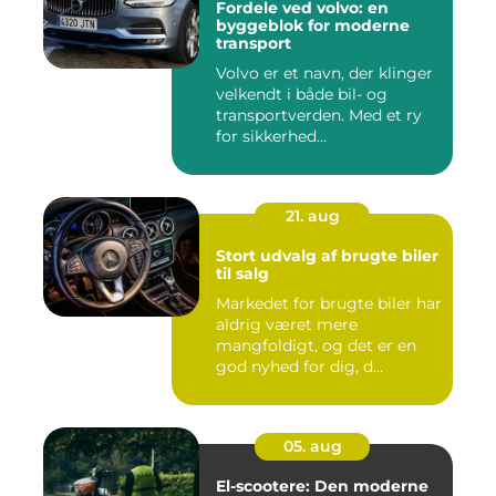
Fordele ved volvo: en
byggeblok for moderne
transport
Volvo er et navn, der klinger
velkendt i både bil- og
transportverden. Med et ry
for sikkerhed...
21. aug
Stort udvalg af brugte biler
til salg
Markedet for brugte biler har
aldrig været mere
mangfoldigt, og det er en
god nyhed for dig, d...
05. aug
El-scootere: Den moderne