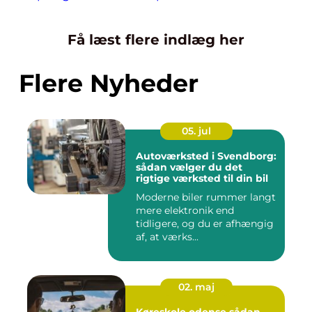
Få læst flere indlæg her
Flere Nyheder
05. jul
Autoværksted i Svendborg:
sådan vælger du det
rigtige værksted til din bil
Moderne biler rummer langt
mere elektronik end
tidligere, og du er afhængig
af, at værks...
02. maj
Køreskole odense sådan