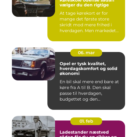
vælger du den rigtige
At tage kørekort er for
mange det første store
skridt mod mere frihed i
hverdagen. Men markedet
for ...
06. mar
Opel er tysk kvalitet,
hverdagskomfort og solid
økonomi
En bil skal mere end bare at
køre fra A til B. Den skal
passe til hverdagen,
budgettet og den...
01. feb
Ladestander næstved
sådan får du en sikker og