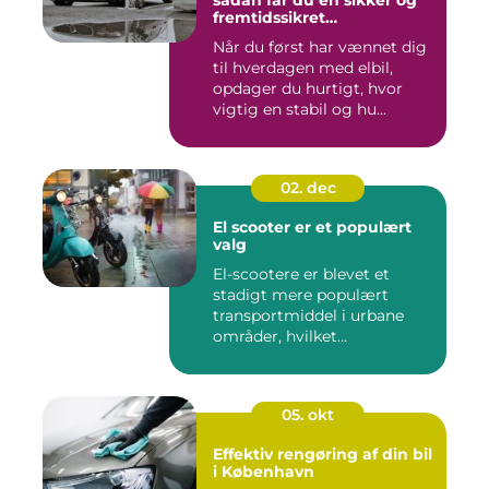
fremtidssikret
opladningsløsning
Når du først har vænnet dig
til hverdagen med elbil,
opdager du hurtigt, hvor
vigtig en stabil og hu...
02. dec
El scooter er et populært
valg
El-scootere er blevet et
stadigt mere populært
transportmiddel i urbane
områder, hvilket...
05. okt
Effektiv rengøring af din bil
i København