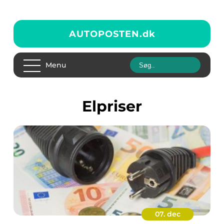
AUTOPOSTEN.
dk
Menu
elpriser
07. dec