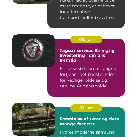
I takt med at byerne bliver
mere trængte, er behovet
for alternative
transportmidler blevet es...
03. jun
Jaguar service: En vigtig
investering i din bils
fremtid
En luksusbil som en Jaguar
fortjener det bedste inden
for vedligeholdelse og
service. At opretholde ...
03. jan
Forståelse af skrot og dets
mange facetter
I vores moderne samfund