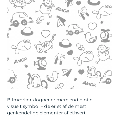
Bilmærkers logoer er mere end blot et
visuelt symbol – de er et af de mest
genkendelige elementer af ethvert