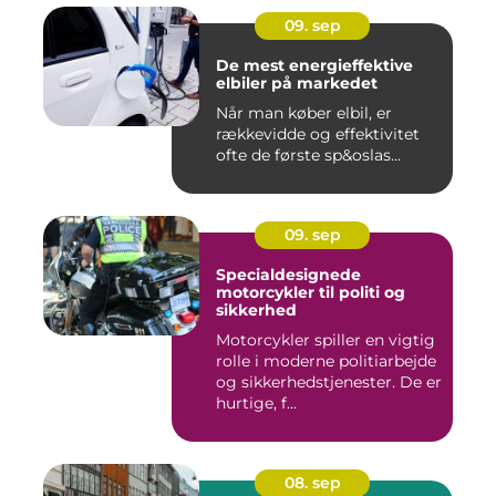
09. sep
De mest energieffektive
elbiler på markedet
Når man køber elbil, er
rækkevidde og effektivitet
ofte de første sp&oslas...
09. sep
Specialdesignede
motorcykler til politi og
sikkerhed
Motorcykler spiller en vigtig
rolle i moderne politiarbejde
og sikkerhedstjenester. De er
hurtige, f...
08. sep