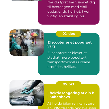
Når du først har vænnet dig
til hverdagen med elbil,
opdager du hurtigt, hvor
vigtig en stabil og hu...
02. dec
El scooter er et populært
valg
El-scootere er blevet et
stadigt mere populært
transportmiddel i urbane
områder, hvilket...
05. okt
Effektiv rengøring af din bil
i København
At holde bilen ren kan være
en udfordrende opgave, især