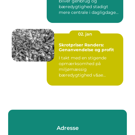
bliver genbrug og
bæredygtighed stadigt
mere centrale i dagligdagen.
S...
02. jan
Skrotpriser Randers:
Genanvendelse og profit
I takt med en stigende
opmærksomhed på
miljømæssig
bæredygtighed v&ae...
Adresse