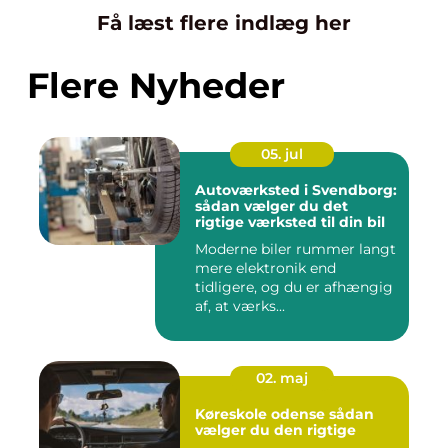
Få læst flere indlæg her
Flere Nyheder
05. jul
Autoværksted i Svendborg:
sådan vælger du det
rigtige værksted til din bil
Moderne biler rummer langt
mere elektronik end
tidligere, og du er afhængig
af, at værks...
02. maj
Køreskole odense sådan
vælger du den rigtige