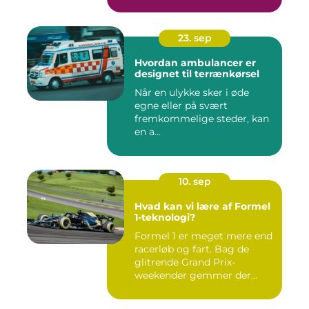
23. sep
Hvordan ambulancer er
designet til terrænkørsel
Når en ulykke sker i øde
egne eller på svært
fremkommelige steder, kan
en a...
10. sep
Hvad kan vi lære af Formel
1-teknologi?
Formel 1 er meget mere end
racerløb og fart. Bag de
glitrende Grand Prix-
weekender gemmer der...