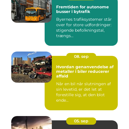
Fremtiden for autonome
busser i bytrafik
Byernes trafiksystemer står
over for store udfordringer:
stigende befolkningstal,
trængs...
08. sep
Hvordan genanvendelse af
metaller i biler reducerer
affald
Når en bil når slutningen af
sin levetid, er det let at
forestille sig, at den blot
ende...
05. sep