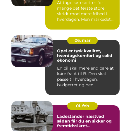
At tage kørekort er for
mange det første store
skridt mod mere frihed i
hverdagen. Men markedet
for ...
06. mar
Opel er tysk kvalitet,
hverdagskomfort og solid
økonomi
En bil skal mere end bare at
køre fra A til B. Den skal
passe til hverdagen,
budgettet og den...
01. feb
Ladestander næstved
sådan får du en sikker og
fremtidssikret
opladningsløsning