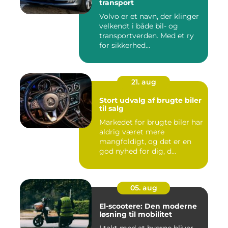
transport
Volvo er et navn, der klinger
velkendt i både bil- og
transportverden. Med et ry
for sikkerhed...
21. aug
Stort udvalg af brugte biler
til salg
Markedet for brugte biler har
aldrig været mere
mangfoldigt, og det er en
god nyhed for dig, d...
05. aug
El-scootere: Den moderne
løsning til mobilitet