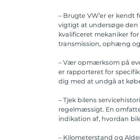
– Brugte VW’er er kendt f
vigtigt at undersøge den m
kvalificeret mekaniker fo
transmission, ophæng og
– Vær opmærksom på even
er rapporteret for specif
dig med at undgå at køb
– Tjek bilens servicehisto
regelmæssigt. En omfatte
indikation af, hvordan bil
– Kilometerstand og Alder