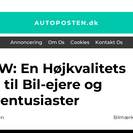
AUTOPOSTEN.
dk
Annoncering
Om Os
Cookies
Kontakt Os
til Bil-ejere og
lentusiaster
en
Bilmær