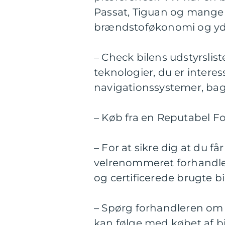
Passat, Tiguan og mange f
brændstoføkonomi og ydee
– Check bilens udstyrslis
teknologier, du er intere
navigationssystemer, bags
– Køb fra en Reputabel F
– For at sikre dig at du f
velrenommeret forhandl
og certificerede brugte bil
– Spørg forhandleren om e
kan følge med købet af bi