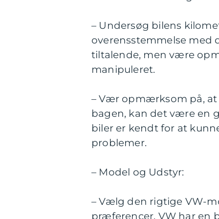
– Undersøg bilens kilome
overensstemmelse med de
tiltalende, men være op
manipuleret.
– Vær opmærksom på, at
bagen, kan det være en go
biler er kendt for at kun
problemer.
– Model og Udstyr:
– Vælg den rigtige VW-mo
præferencer. VW har en br