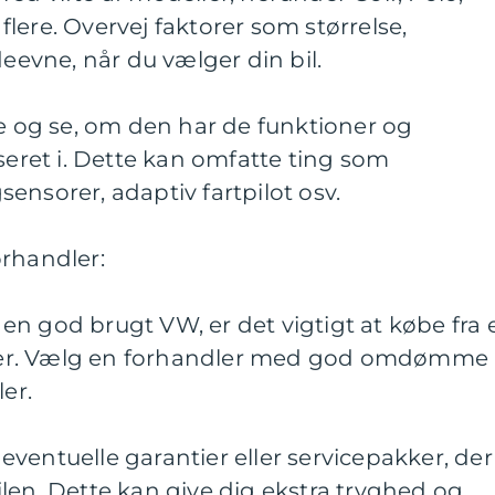
lere. Overvej faktorer som størrelse,
vne, når du vælger din bil.
te og se, om den har de funktioner og
sseret i. Dette kan omfatte ting som
ensorer, adaptiv fartpilot osv.
orhandler:
år en god brugt VW, er det vigtigt at købe fra 
er. Vælg en forhandler med god omdømme
er.
ventuelle garantier eller servicepakker, der
len. Dette kan give dig ekstra tryghed og