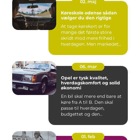
02. maj
Køreskole odense sådan
vælger du den rigtige
At tage kørekort er for
mange det første store
skridt mod mere frihed i
hverdagen. Men markedet
for ...
06. mar
Opel er tysk kvalitet,
hverdagskomfort og solid
økonomi
En bil skal mere end bare at
køre fra A til B. Den skal
passe til hverdagen,
budgettet og den...
01. feb