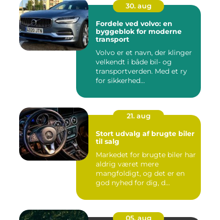
30. aug
Fordele ved volvo: en
byggeblok for moderne
transport
Volvo er et navn, der klinger
velkendt i både bil- og
transportverden. Med et ry
for sikkerhed...
21. aug
Stort udvalg af brugte biler
til salg
Markedet for brugte biler har
aldrig været mere
mangfoldigt, og det er en
god nyhed for dig, d...
05. aug