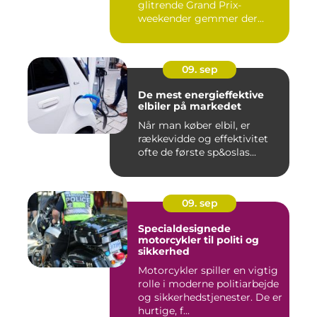
glitrende Grand Prix-
weekender gemmer der...
09. sep
De mest energieffektive
elbiler på markedet
Når man køber elbil, er
rækkevidde og effektivitet
ofte de første sp&oslas...
09. sep
Specialdesignede
motorcykler til politi og
sikkerhed
Motorcykler spiller en vigtig
rolle i moderne politiarbejde
og sikkerhedstjenester. De er
hurtige, f...