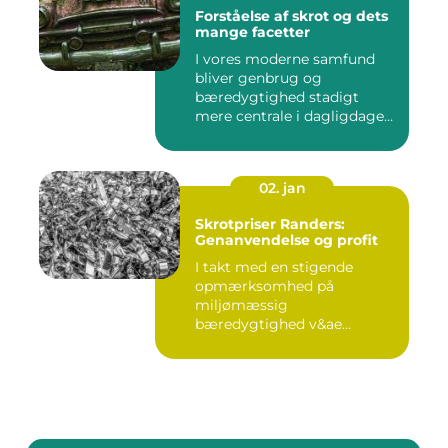
Forståelse af skrot og dets
mange facetter
I vores moderne samfund
bliver genbrug og
bæredygtighed stadigt
mere centrale i dagligdagen.
S...
02. jan
Skrotpriser Randers:
Genanvendelse og profit
I takt med en stigende
opmærksomhed på
miljømæssig
bæredygtighed v&ae...