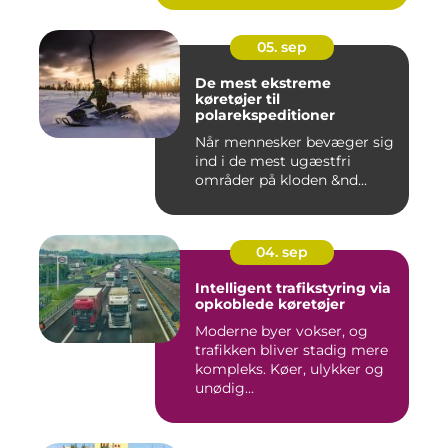
05. sep
De mest ekstreme
køretøjer til
polarekspeditioner
Når mennesker bevæger sig
ind i de mest ugæstfri
områder på kloden &nd...
04. sep
Intelligent trafikstyring via
opkoblede køretøjer
Moderne byer vokser, og
trafikken bliver stadig mere
kompleks. Køer, ulykker og
unødig...