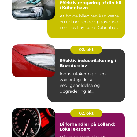
Effektiv rengøring af din bil
i København
At holde bilen ren kan være
en udfordrende opgave, især
i en travl by som Københa...
02. okt
Effektiv industrilakering i
Brønderslev
Industrilakering er en
væsentlig del af
vedligeholdelse og
opgradering af
industrifaciliteter ...
02. okt
Bilforhandler på Lolland:
Lokal ekspert