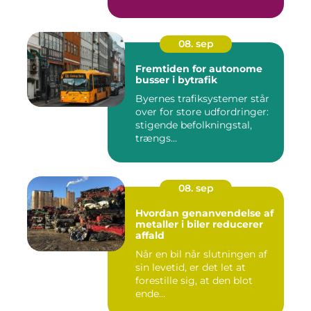
08. sep
Fremtiden for autonome
busser i bytrafik
Byernes trafiksystemer står
over for store udfordringer:
stigende befolkningstal,
trængs...
08. sep
Hvordan genanvendelse af
metaller i biler reducerer
affald
Når en bil når slutningen af
sin levetid, er det let at
forestille sig, at den blot
ende...