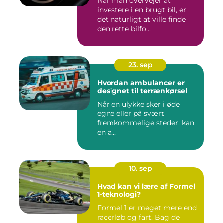
Når man overvejer at
investere i en brugt bil, er
det naturligt at ville finde
den rette bilfo...
23. sep
Hvordan ambulancer er
designet til terrænkørsel
Når en ulykke sker i øde
egne eller på svært
fremkommelige steder, kan
en a...
10. sep
Hvad kan vi lære af Formel
1-teknologi?
Formel 1 er meget mere end
racerløb og fart. Bag de