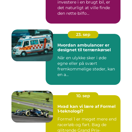
investere i en brugt bil, er
det naturligt at ville finde
den rette bilfo...
23. sep
Hvordan ambulancer er
designet til terrænkørsel
Når en ulykke sker i øde
egne eller på svært
fremkommelige steder, kan
en a...
10. sep
Hvad kan vi lære af Formel
1-teknologi?
Formel 1 er meget mere end
racerløb og fart. Bag de
glitrende Grand Prix-