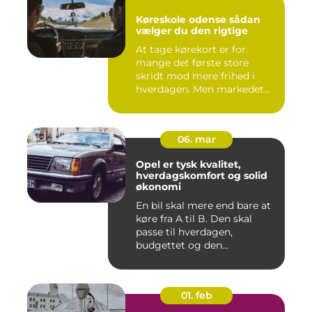
Køreskole odense sådan
vælger du den rigtige
At tage kørekort er for
mange det første store
skridt mod mere frihed i
hverdagen. Men markedet
for ...
06. mar
Opel er tysk kvalitet,
hverdagskomfort og solid
økonomi
En bil skal mere end bare at
køre fra A til B. Den skal
passe til hverdagen,
budgettet og den...
01. feb