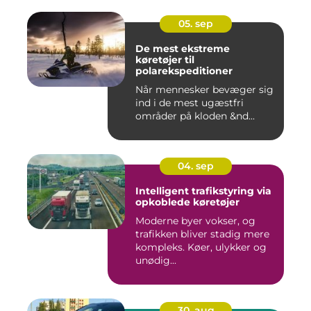
05. sep
De mest ekstreme
køretøjer til
polarekspeditioner
Når mennesker bevæger sig
ind i de mest ugæstfri
områder på kloden &nd...
04. sep
Intelligent trafikstyring via
opkoblede køretøjer
Moderne byer vokser, og
trafikken bliver stadig mere
kompleks. Køer, ulykker og
unødig...
30. aug