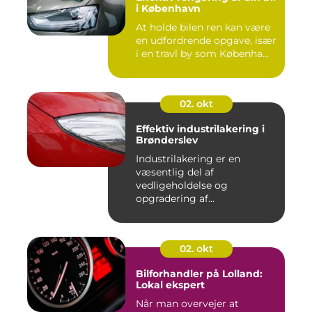
i København
At holde bilen ren kan være
en udfordrende opgave, især
i en travl by som Københa...
02. okt
Effektiv industrilakering i
Brønderslev
Industrilakering er en
væsentlig del af
vedligeholdelse og
opgradering af
industrifaciliteter ...
02. okt
Bilforhandler på Lolland:
Lokal ekspert
Når man overvejer at