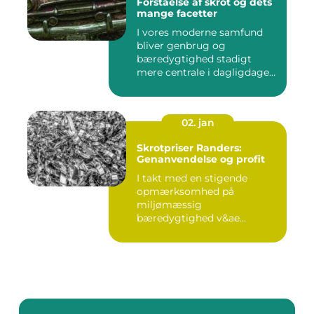
Forståelse af skrot og dets
mange facetter
I vores moderne samfund
bliver genbrug og
bæredygtighed stadigt
mere centrale i dagligdagen.
S...
02. jan
Skrotpriser Randers:
Genanvendelse og profit
I takt med en stigende
opmærksomhed på
miljømæssig
bæredygtighed v&ae...