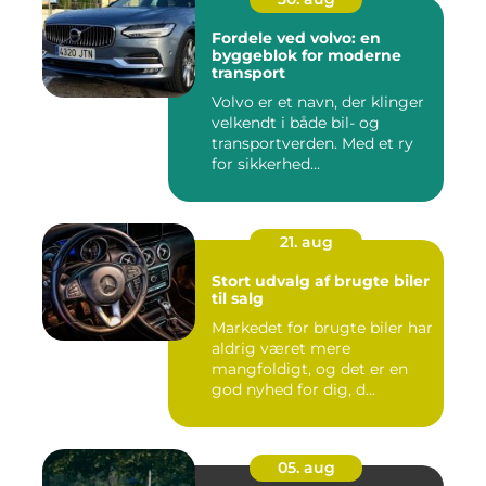
Fordele ved volvo: en
byggeblok for moderne
transport
Volvo er et navn, der klinger
velkendt i både bil- og
transportverden. Med et ry
for sikkerhed...
21. aug
Stort udvalg af brugte biler
til salg
Markedet for brugte biler har
aldrig været mere
mangfoldigt, og det er en
god nyhed for dig, d...
05. aug