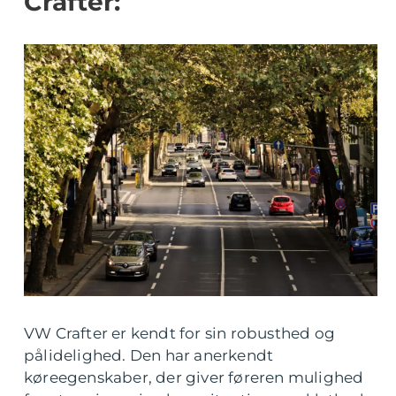
Crafter:
VW Crafter er kendt for sin robusthed og
pålidelighed. Den har anerkendt
køreegenskaber, der giver føreren mulighed