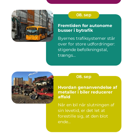
08. sep
Fremtiden for autonome
busser i bytrafik
Byernes trafiksystemer står
over for store udfordringer:
stigende befolkningstal,
trængs...
08. sep
Hvordan genanvendelse af
metaller i biler reducerer
affald
Når en bil når slutningen af
sin levetid, er det let at
forestille sig, at den blot
ende...