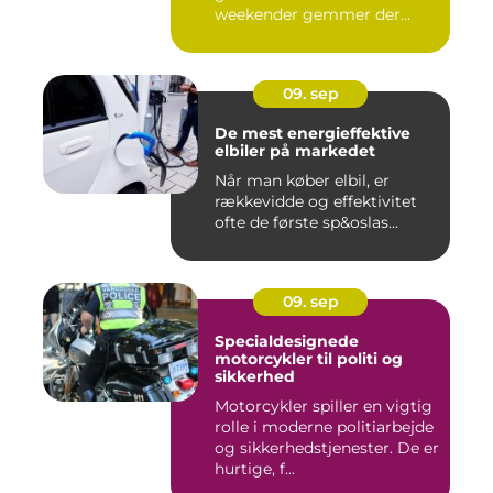
weekender gemmer der...
09. sep
De mest energieffektive
elbiler på markedet
Når man køber elbil, er
rækkevidde og effektivitet
ofte de første sp&oslas...
09. sep
Specialdesignede
motorcykler til politi og
sikkerhed
Motorcykler spiller en vigtig
rolle i moderne politiarbejde
og sikkerhedstjenester. De er
hurtige, f...