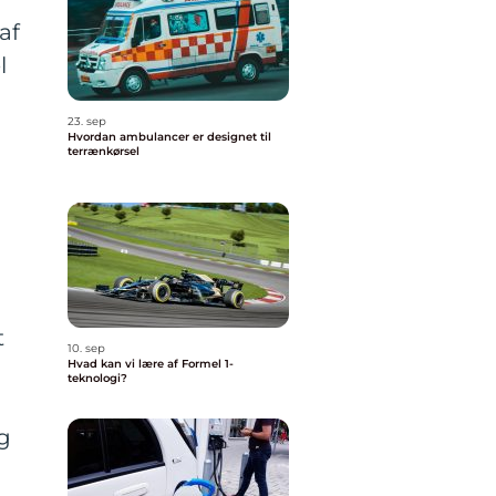
af
l
23. sep
Hvordan ambulancer er designet til
terrænkørsel
å
t
10. sep
Hvad kan vi lære af Formel 1-
teknologi?
g