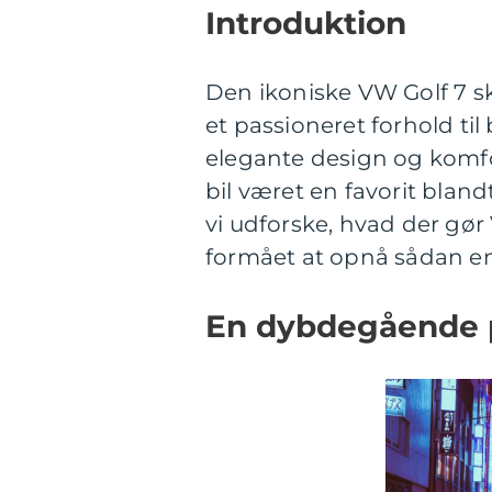
Introduktion
Den ikoniske VW Golf 7 s
et passioneret forhold ti
elegante design og komf
bil været en favorit blandt
vi udforske, hvad der gør
formået at opnå sådan en
En dybdegående p