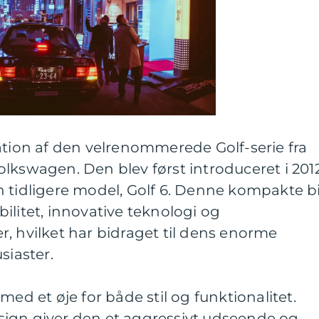
ation af den velrenommerede Golf-serie fra
lkswagen. Den blev først introduceret i 201
 tidligere model, Golf 6. Denne kompakte bi
sibilitet, innovative teknologi og
, hvilket har bidraget til dens enorme
siaster.
med et øje for både stil og funktionalitet.
ign giver den et aggressivt udseende og