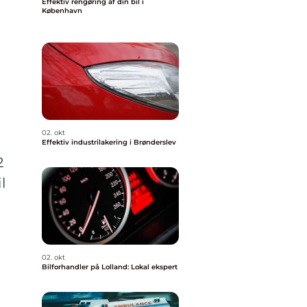
Effektiv rengøring af din bil i
København
02. okt
Effektiv industrilakering i Brønderslev
2
l
02. okt
Bilforhandler på Lolland: Lokal ekspert