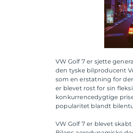
VW Golf 7 er sjette gener
den tyske bilproducent Vo
som en erstatning for den
er blevet rost for sin flek
konkurrencedygtige priser
popularitet blandt bilentu
VW Golf 7 er blevet skabt 
Bilens aerodynamiske des