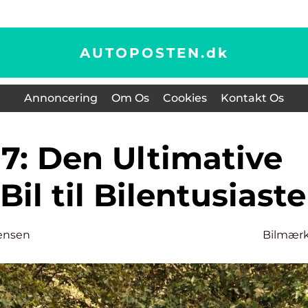
AUTOPOSTEN.
dk
Annoncering
Om Os
Cookies
Kontakt Os
l til Bilentusiaste
ensen
Bilmær