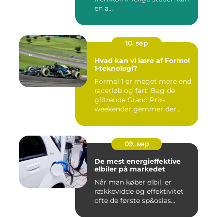
en a...
10. sep
Hvad kan vi lære af Formel
1-teknologi?
Formel 1 er meget mere end
racerløb og fart. Bag de
glitrende Grand Prix-
weekender gemmer der...
09. sep
De mest energieffektive
elbiler på markedet
Når man køber elbil, er
rækkevidde og effektivitet
ofte de første sp&oslas...