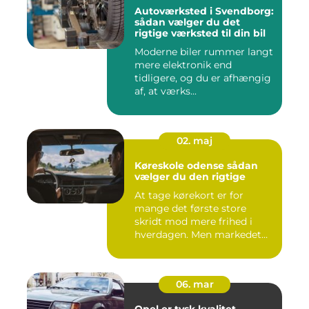
Autoværksted i Svendborg:
sådan vælger du det
rigtige værksted til din bil
Moderne biler rummer langt
mere elektronik end
tidligere, og du er afhængig
af, at værks...
02. maj
Køreskole odense sådan
vælger du den rigtige
At tage kørekort er for
mange det første store
skridt mod mere frihed i
hverdagen. Men markedet
for ...
06. mar
Opel er tysk kvalitet,