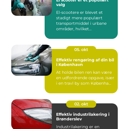
valg
El-scootere er blevet et
stadigt mere populært
transportmiddel i urbane
områder, hvilket...
05. okt
Effektiv rengøring af din bil
i København
At holde bilen ren kan være
en udfordrende opgave, især
i en travl by som Københa...
02. okt
Effektiv industrilakering i
Brønderslev
Industrilakering er en