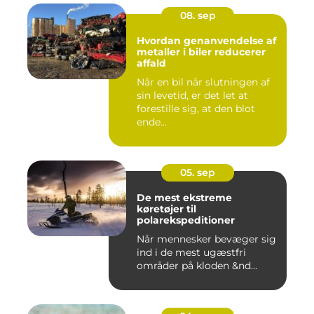
08. sep
Hvordan genanvendelse af
metaller i biler reducerer
affald
Når en bil når slutningen af
sin levetid, er det let at
forestille sig, at den blot
ende...
05. sep
De mest ekstreme
køretøjer til
polarekspeditioner
Når mennesker bevæger sig
ind i de mest ugæstfri
områder på kloden &nd...