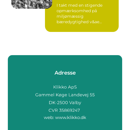
I takt med en stigende
opmærksomhed på
miljømæssig
bæredygtighed v&ae...
Adresse
web:
www.klikko.dk