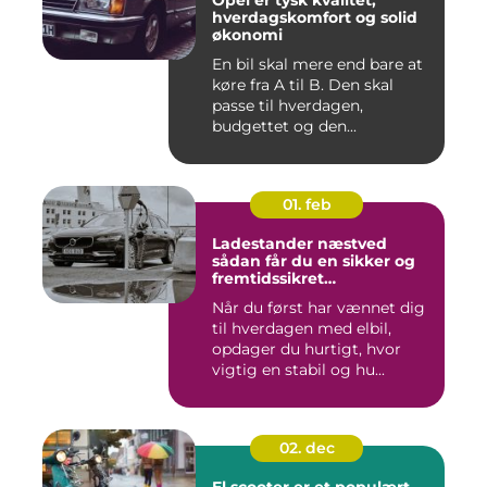
hverdagskomfort og solid
økonomi
En bil skal mere end bare at
køre fra A til B. Den skal
passe til hverdagen,
budgettet og den...
01. feb
Ladestander næstved
sådan får du en sikker og
fremtidssikret
opladningsløsning
Når du først har vænnet dig
til hverdagen med elbil,
opdager du hurtigt, hvor
vigtig en stabil og hu...
02. dec
El scooter er et populært