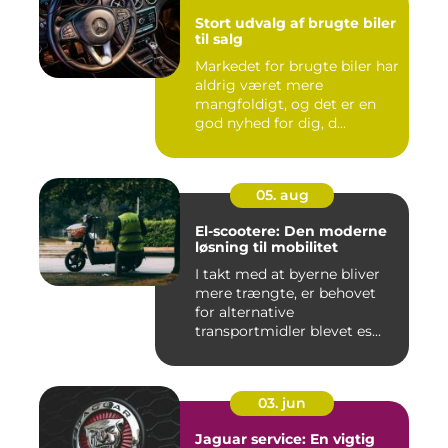
Stort udvalg af brugte biler
til salg
Markedet for brugte biler har
aldrig været mere
mangfoldigt, og det er en
god nyhed for dig, d...
05. aug
El-scootere: Den moderne
løsning til mobilitet
I takt med at byerne bliver
mere trængte, er behovet
for alternative
transportmidler blevet es...
03. jun
Jaguar service: En vigtig