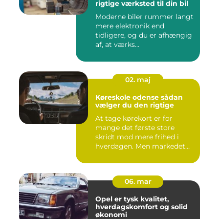
rigtige værksted til din bil
Moderne biler rummer langt
mere elektronik end
tidligere, og du er afhængig
af, at værks...
02. maj
Køreskole odense sådan
vælger du den rigtige
At tage kørekort er for
mange det første store
skridt mod mere frihed i
hverdagen. Men markedet
for ...
06. mar
Opel er tysk kvalitet,
hverdagskomfort og solid
økonomi