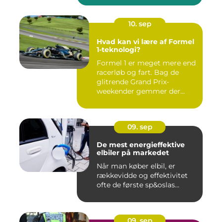
10. sep
Hvad kan vi lære af Formel
1-teknologi?
Formel 1 er meget mere end
racerløb og fart. Bag de
glitrende Grand Prix-
weekender gemmer der...
09. sep
De mest energieffektive
elbiler på markedet
Når man køber elbil, er
rækkevidde og effektivitet
ofte de første sp&oslas...
09. sep