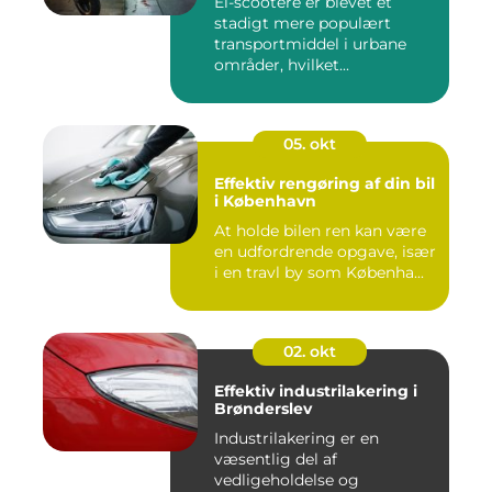
El-scootere er blevet et
stadigt mere populært
transportmiddel i urbane
områder, hvilket...
05. okt
Effektiv rengøring af din bil
i København
At holde bilen ren kan være
en udfordrende opgave, især
i en travl by som Københa...
02. okt
Effektiv industrilakering i
Brønderslev
Industrilakering er en
væsentlig del af
vedligeholdelse og