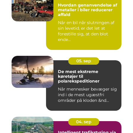
Hvordan genanvendelse af
metaller i biler reducerer
affald
Når en bil når slutningen af
sin levetid, er det let at
forestille sig, at den blot
ende...
05. sep
De mest ekstreme
køretøjer til
polarekspeditioner
Når mennesker bevæger sig
ind i de mest ugæstfri
områder på kloden &nd...
04. sep
Intelligent trafikstyring via