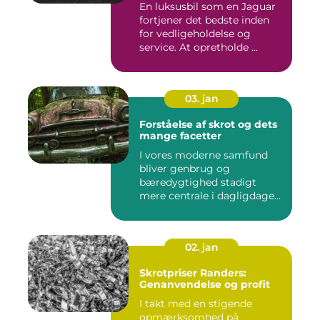
En luksusbil som en Jaguar
fortjener det bedste inden
for vedligeholdelse og
service. At opretholde ...
03. jan
Forståelse af skrot og dets
mange facetter
I vores moderne samfund
bliver genbrug og
bæredygtighed stadigt
mere centrale i dagligdagen.
S...
02. jan
Skrotpriser Randers:
Genanvendelse og profit
I takt med en stigende
opmærksomhed på