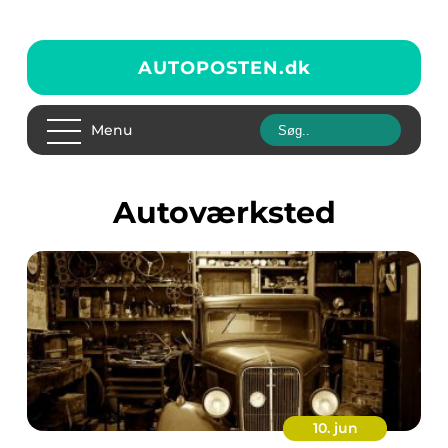
AUTOPOSTEN.
dk
Menu
autoværksted
10. jun