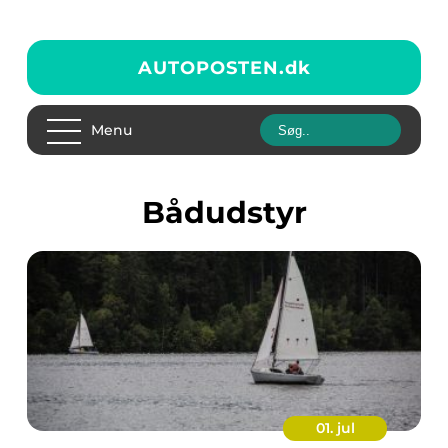
AUTOPOSTEN.
dk
Menu
bådudstyr
01. jul