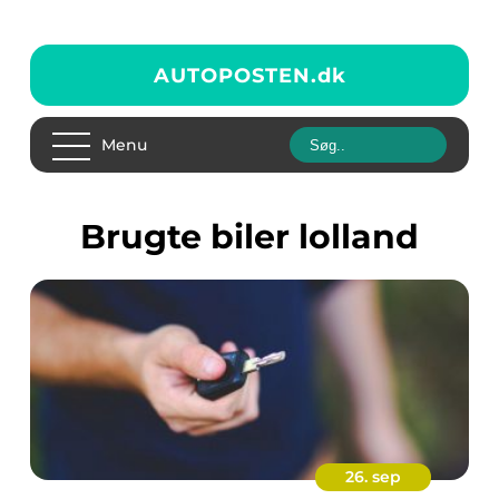
AUTOPOSTEN.
dk
Menu
brugte biler lolland
26. sep