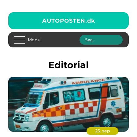
AUTOPOSTEN.
dk
Menu
editorial
23. sep