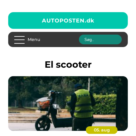
AUTOPOSTEN.
dk
Menu
El scooter
05. aug