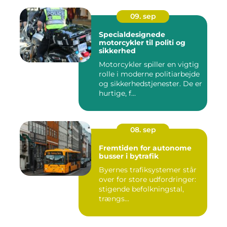
09. sep
Specialdesignede
motorcykler til politi og
sikkerhed
Motorcykler spiller en vigtig
rolle i moderne politiarbejde
og sikkerhedstjenester. De er
hurtige, f...
08. sep
Fremtiden for autonome
busser i bytrafik
Byernes trafiksystemer står
over for store udfordringer:
stigende befolkningstal,
trængs...