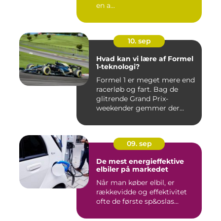
en a...
10. sep
Hvad kan vi lære af Formel
1-teknologi?
Formel 1 er meget mere end
racerløb og fart. Bag de
glitrende Grand Prix-
weekender gemmer der...
09. sep
De mest energieffektive
elbiler på markedet
Når man køber elbil, er
rækkevidde og effektivitet
ofte de første sp&oslas...