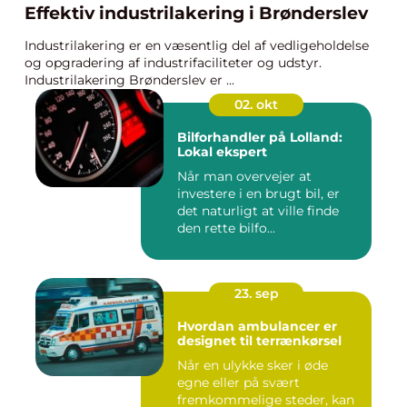
Effektiv industrilakering i Brønderslev
Industrilakering er en væsentlig del af vedligeholdelse
og opgradering af industrifaciliteter og udstyr.
Industrilakering Brønderslev er ...
02. okt
Bilforhandler på Lolland:
Lokal ekspert
Når man overvejer at
investere i en brugt bil, er
det naturligt at ville finde
den rette bilfo...
23. sep
Hvordan ambulancer er
designet til terrænkørsel
Når en ulykke sker i øde
egne eller på svært
fremkommelige steder, kan