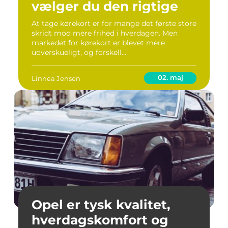
vælger du den rigtige
At tage kørekort er for mange det første store
skridt mod mere frihed i hverdagen. Men
markedet for kørekort er blevet mere
uoverskueligt, og forskell...
02. maj
Linnea Jensen
Opel er tysk kvalitet,
hverdagskomfort og