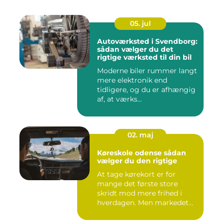
05. jul
Autoværksted i Svendborg:
sådan vælger du det
rigtige værksted til din bil
Moderne biler rummer langt
mere elektronik end
tidligere, og du er afhængig
af, at værks...
02. maj
Køreskole odense sådan
vælger du den rigtige
At tage kørekort er for
mange det første store
skridt mod mere frihed i
hverdagen. Men markedet
for ...