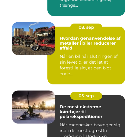
trængs...
08. sep
Hvordan genanvendelse af
metaller i biler reducerer
affald
Når en bil når slutningen af
sin levetid, er det let at
forestille sig, at den blot
ende...
05. sep
De mest ekstreme
køretøjer til
polarekspeditioner
Når mennesker bevæger sig
ind i de mest ugæstfri
områder på kloden &nd...