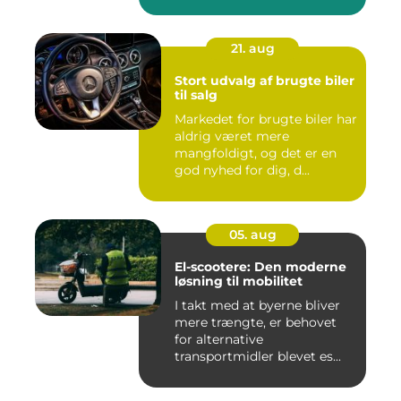
21. aug
Stort udvalg af brugte biler
til salg
Markedet for brugte biler har
aldrig været mere
mangfoldigt, og det er en
god nyhed for dig, d...
05. aug
El-scootere: Den moderne
løsning til mobilitet
I takt med at byerne bliver
mere trængte, er behovet
for alternative
transportmidler blevet es...