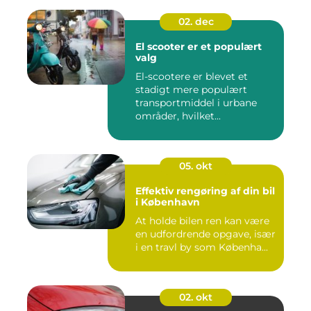
02. dec
El scooter er et populært
valg
El-scootere er blevet et
stadigt mere populært
transportmiddel i urbane
områder, hvilket...
05. okt
Effektiv rengøring af din bil
i København
At holde bilen ren kan være
en udfordrende opgave, især
i en travl by som Københa...
02. okt