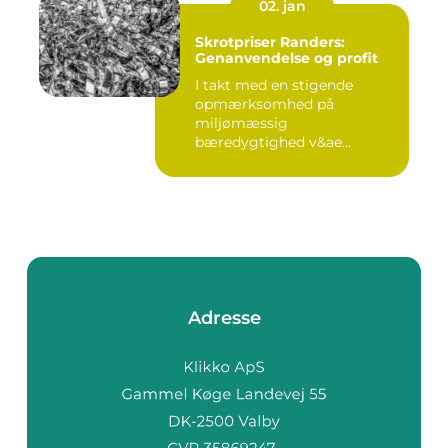
02. jan
Skrotpriser Randers:
Genanvendelse og profit
I takt med en stigende
opmærksomhed på
miljømæssig
bæredygtighed v&ae...
Adresse