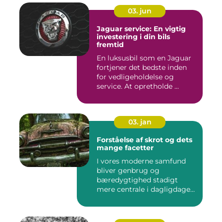
03. jun
Jaguar service: En vigtig
investering i din bils
fremtid
En luksusbil som en Jaguar
fortjener det bedste inden
for vedligeholdelse og
service. At opretholde ...
03. jan
Forståelse af skrot og dets
mange facetter
I vores moderne samfund
bliver genbrug og
bæredygtighed stadigt
mere centrale i dagligdagen.
S...