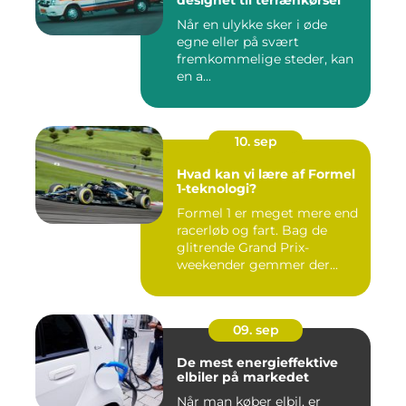
designet til terrænkørsel
Når en ulykke sker i øde
egne eller på svært
fremkommelige steder, kan
en a...
10. sep
Hvad kan vi lære af Formel
1-teknologi?
Formel 1 er meget mere end
racerløb og fart. Bag de
glitrende Grand Prix-
weekender gemmer der...
09. sep
De mest energieffektive
elbiler på markedet
Når man køber elbil, er