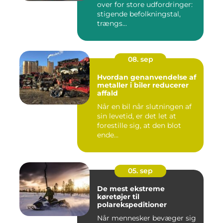
over for store udfordringer:
stigende befolkningstal,
trængs...
08. sep
Hvordan genanvendelse af
metaller i biler reducerer
affald
Når en bil når slutningen af
sin levetid, er det let at
forestille sig, at den blot
ende...
05. sep
De mest ekstreme
køretøjer til
polarekspeditioner
Når mennesker bevæger sig