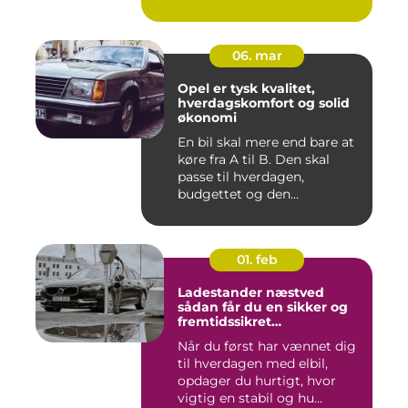
for ...
06. mar
Opel er tysk kvalitet,
hverdagskomfort og solid
økonomi
En bil skal mere end bare at
køre fra A til B. Den skal
passe til hverdagen,
budgettet og den...
01. feb
Ladestander næstved
sådan får du en sikker og
fremtidssikret
opladningsløsning
Når du først har vænnet dig
til hverdagen med elbil,
opdager du hurtigt, hvor
vigtig en stabil og hu...