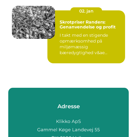
02. jan
Skrotpriser Randers:
Genanvendelse og profit
I takt med en stigende
opmærksomhed på
miljømæssig
bæredygtighed v&ae...
Adresse