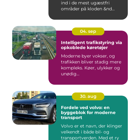
ind i de mest ugæstfri
områder på kloden &nd...
04. sep
Intelligent trafikstyring via
opkoblede køretøjer
Moderne byer vokser, og
trafikken bliver stadig mere
kompleks. Køer, ulykker og
unødig...
30. aug
Fordele ved volvo: en
byggeblok for moderne
transport
Volvo er et navn, der klinger
velkendt i både bil- og
transportverden. Med et ry