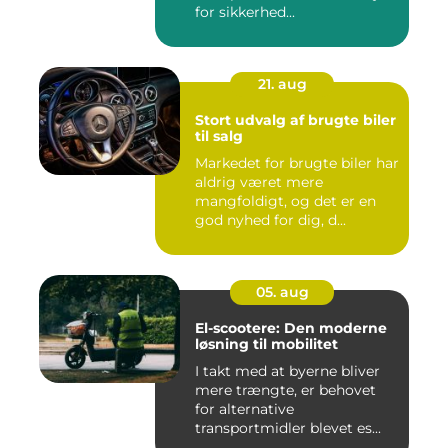
for sikkerhed...
21. aug
Stort udvalg af brugte biler
til salg
Markedet for brugte biler har
aldrig været mere
mangfoldigt, og det er en
god nyhed for dig, d...
05. aug
El-scootere: Den moderne
løsning til mobilitet
I takt med at byerne bliver
mere trængte, er behovet
for alternative
transportmidler blevet es...