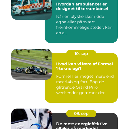
Hvordan ambulancer er
designet til terrænkørsel
Når en ulykke sker i øde
egne eller på svært
fremkommelige steder, kan
en a...
10. sep
Hvad kan vi lære af Formel
1-teknologi?
Formel 1 er meget mere end
racerløb og fart. Bag de
glitrende Grand Prix-
weekender gemmer der...
09. sep
De mest energieffektive
elbiler på markedet