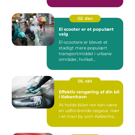
02. dec
El scooter er et populært
valg
El-scootere er blevet et
stadigt mere populært
transportmiddel i urbane
områder, hvilket...
05. okt
Effektiv rengøring af din bil
i København
At holde bilen ren kan være
en udfordrende opgave, især
i en travl by som Københa...