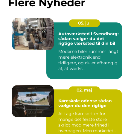
Flere Nyheder
05. jul
Autoværksted i Svendborg:
sådan vælger du det
rigtige værksted til din bil
Moderne biler rummer langt
mere elektronik end
tidligere, og du er afhængig
af, at værks...
02. maj
Køreskole odense sådan
vælger du den rigtige
At tage kørekort er for
mange det første store
skridt mod mere frihed i
hverdagen. Men markedet