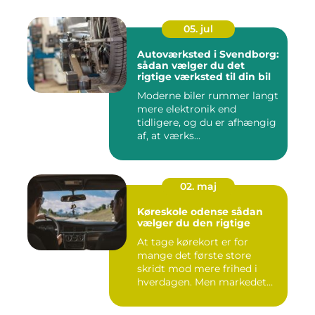
05. jul
Autoværksted i Svendborg:
sådan vælger du det
rigtige værksted til din bil
Moderne biler rummer langt
mere elektronik end
tidligere, og du er afhængig
af, at værks...
02. maj
Køreskole odense sådan
vælger du den rigtige
At tage kørekort er for
mange det første store
skridt mod mere frihed i
hverdagen. Men markedet
for ...