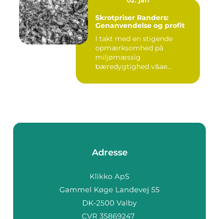
02. jan
Skrotpriser Randers:
Genanvendelse og profit
I takt med en stigende
opmærksomhed på
miljømæssig
bæredygtighed v&ae...
Adresse