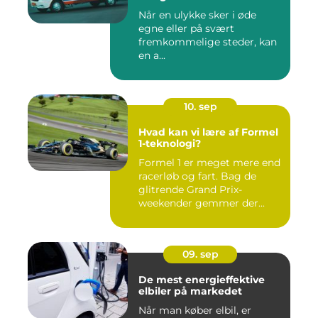
Når en ulykke sker i øde
egne eller på svært
fremkommelige steder, kan
en a...
10. sep
Hvad kan vi lære af Formel
1-teknologi?
Formel 1 er meget mere end
racerløb og fart. Bag de
glitrende Grand Prix-
weekender gemmer der...
09. sep
De mest energieffektive
elbiler på markedet
Når man køber elbil, er