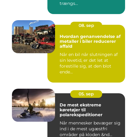
trængs...
08. sep
Hvordan genanvendelse af
metaller i biler reducerer
affald
Når en bil når slutningen af
sin levetid, er det let at
forestille sig, at den blot
ende...
05. sep
De mest ekstreme
køretøjer til
polarekspeditioner
Når mennesker bevæger sig
ind i de mest ugæstfri
områder på kloden &nd...