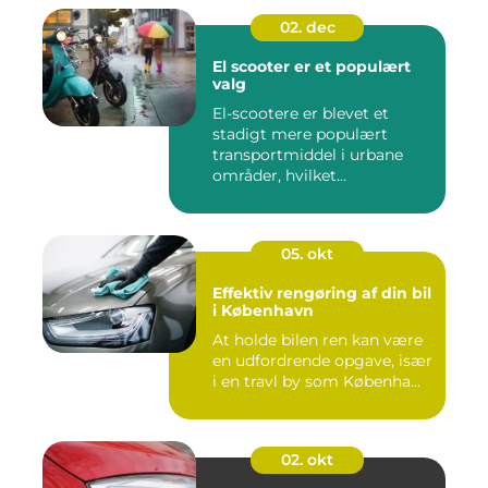
02. dec
El scooter er et populært
valg
El-scootere er blevet et
stadigt mere populært
transportmiddel i urbane
områder, hvilket...
05. okt
Effektiv rengøring af din bil
i København
At holde bilen ren kan være
en udfordrende opgave, især
i en travl by som Københa...
02. okt