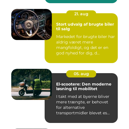
21. aug
Stort udvalg af brugte biler
til salg
Markedet for brugte biler har
aldrig været mere
mangfoldigt, og det er en
god nyhed for dig, d...
05. aug
El-scootere: Den moderne
løsning til mobilitet
I takt med at byerne bliver
mere trængte, er behovet
for alternative
transportmidler blevet es...