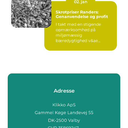
02. jan
Skrotpriser Randers:
Genanvendelse og profit
I takt med en stigende
opmærksomhed på
miljømæssig
bæredygtighed v&ae...
Adresse