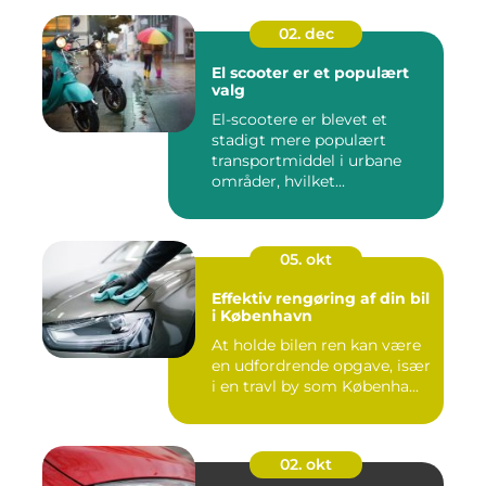
02. dec
El scooter er et populært
valg
El-scootere er blevet et
stadigt mere populært
transportmiddel i urbane
områder, hvilket...
05. okt
Effektiv rengøring af din bil
i København
At holde bilen ren kan være
en udfordrende opgave, især
i en travl by som Københa...
02. okt