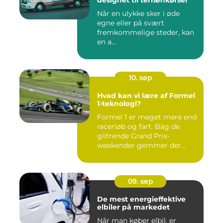
designet til terrænkørsel
Når en ulykke sker i øde
egne eller på svært
fremkommelige steder, kan
en a...
10. sep
Hvad kan vi lære af Formel
1-teknologi?
Formel 1 er meget mere end
racerløb og fart. Bag de
glitrende Grand Prix-
weekender gemmer der...
09. sep
De mest energieffektive
elbiler på markedet
Når man køber elbil, er