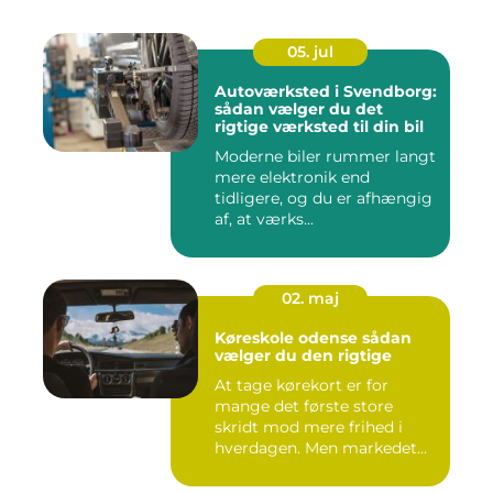
05. jul
Autoværksted i Svendborg:
sådan vælger du det
rigtige værksted til din bil
Moderne biler rummer langt
mere elektronik end
tidligere, og du er afhængig
af, at værks...
02. maj
Køreskole odense sådan
vælger du den rigtige
At tage kørekort er for
mange det første store
skridt mod mere frihed i
hverdagen. Men markedet
for ...