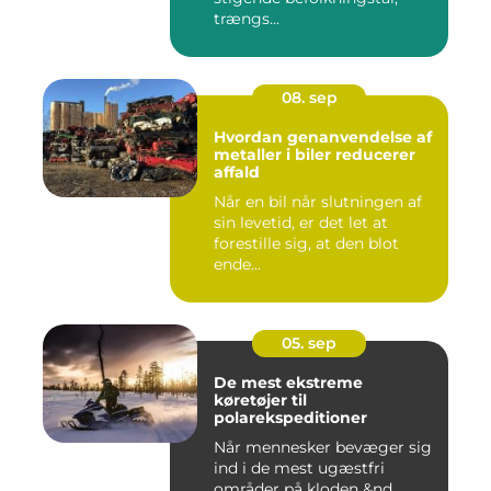
trængs...
08. sep
Hvordan genanvendelse af
metaller i biler reducerer
affald
Når en bil når slutningen af
sin levetid, er det let at
forestille sig, at den blot
ende...
05. sep
De mest ekstreme
køretøjer til
polarekspeditioner
Når mennesker bevæger sig
ind i de mest ugæstfri
områder på kloden &nd...