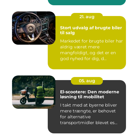
21. aug
Stort udvalg af brugte biler
til salg
Markedet for brugte biler har
aldrig været mere
mangfoldigt, og det er en
god nyhed for dig, d...
05. aug
El-scootere: Den moderne
løsning til mobilitet
I takt med at byerne bliver
mere trængte, er behovet
for alternative
transportmidler blevet es...