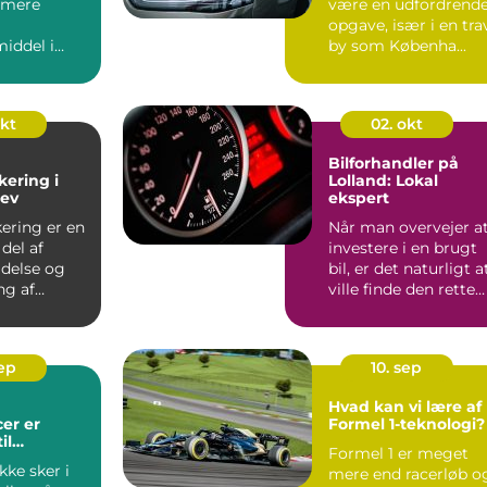
t mere
være en udfordrend
opgave, især i en tra
iddel i
by som Københa...
råder,
okt
02. okt
Bilforhandler på
kering i
Lolland: Lokal
lev
ekspert
kering er en
Når man overvejer a
del af
investere i en brugt
ldelse og
bil, er det naturligt a
ng af
ville finde den rette
liteter ...
bilfo...
sep
10. sep
Hvad kan vi lære af
er er
Formel 1-teknologi?
il
Formel 1 er meget
sel
kke sker i
mere end racerløb o