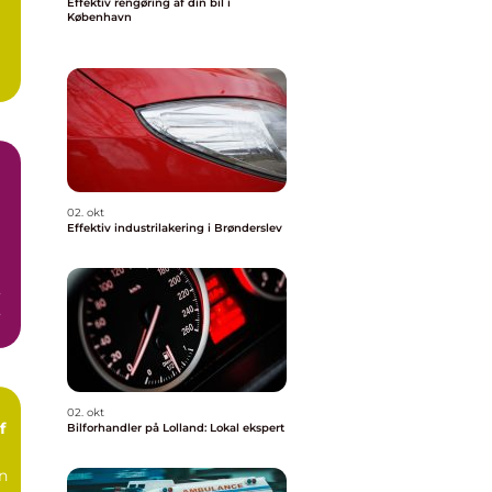
Effektiv rengøring af din bil i
København
02. okt
Effektiv industrilakering i Brønderslev
,
02. okt
f
Bilforhandler på Lolland: Lokal ekspert
an