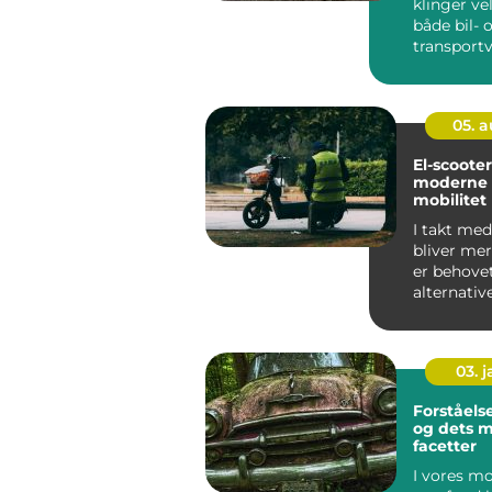
klinger ve
både bil- 
transport
et ry for s
05. 
El-scoote
moderne l
mobilitet
I takt med
bliver me
er behovet
alternativ
transport
blevet es...
03. 
Forståelse
og dets 
facetter
I vores m