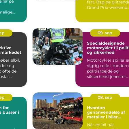
ller på
fart. Bag de glitrend
Grand Prix-weekend
elige
gemmer der...
 en a...
sep
09. sep
Specialdesignede
ektive
motorcykler til polit
å markedet
og sikkerhed
ber elbil,
Motorcykler spiller e
idde og
vigtig rolle i moder
t ofte de
politiarbejde og
slas...
sikkerhedstjenester.
De er hurtige, f...
sep
08. sep
 for
Hvordan
 busser i
genanvendelse af
metaller i biler
reducerer affald
Når en bil når