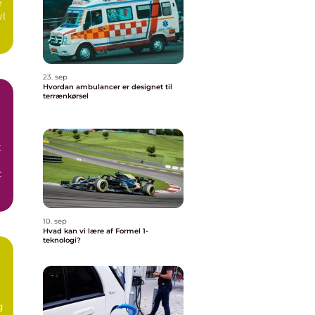
e
vl
23. sep
Hvordan ambulancer er designet til
terrænkørsel
t
t
10. sep
Hvad kan vi lære af Formel 1-
teknologi?
g