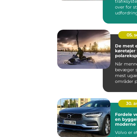
trafiksyst
over for s
udfordring
stigende
befolkning
trængs...
05. 
De mest 
køretøjer t
polareksp
Når menn
bevæger si
mest ugæs
områder p
&nd...
30. 
Fordele v
en byggeb
moderne 
Volvo er e