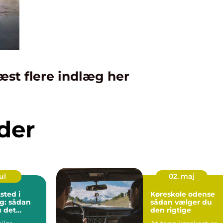
æst flere indlæg her
der
ul
02. maj
sted i
Køreskole odense
g: sådan
sådan vælger du
 det
den rigtige
rksted til