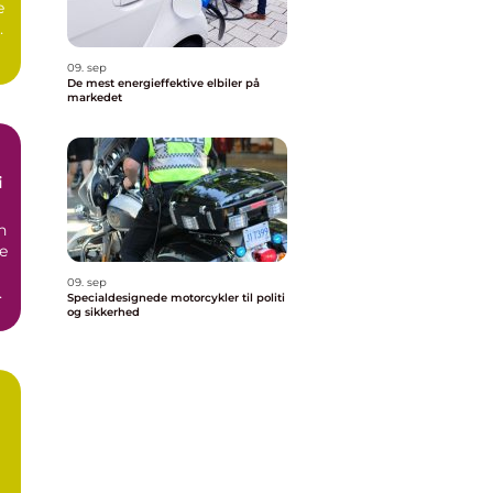
e
er
09. sep
De mest energieffektive elbiler på
markedet
i
n
ne
09. sep
Specialdesignede motorcykler til politi
og sikkerhed