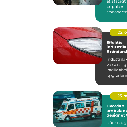
et stadig
populært
transportm
urbane om
hvilket...
02. 
Effektiv
industrila
Brønders
Industrila
væsentlig 
vedligeho
opgraderi
industrifaci
23. 
Hvordan
ambulanc
designet t
terrænkør
Når en uly