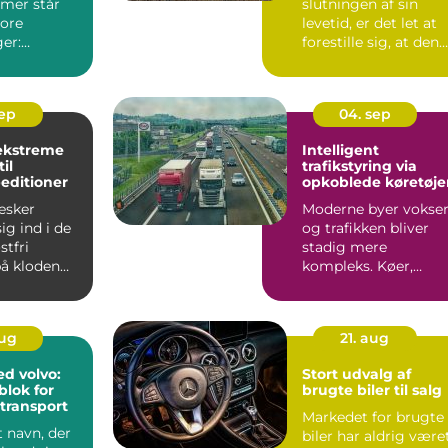
emer står
slutningen af sin
tore
levetid, er det let at
er:
forestille sig, at den
blot ende...
stal,
sep
04. sep
ekstreme
Intelligent
il
trafikstyring via
editioner
opkoblede køretøje
esker
Moderne byer vokser
g ind i de
og trafikken bliver
tfri
stadig mere
å kloden
kompleks. Køer,
ulykker og unødig...
aug
21. aug
ed volvo:
Stort udvalg af
lok for
brugte biler til salg
transport
Markedet for brugte
t navn, der
biler har aldrig være