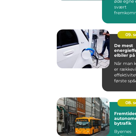
øde egne e
svært
fremkomm
steder, kan
09. 
De mest
energieff
elbiler p
Når man kø
er rækkev
effektivite
første sp&o
08. 
Fremtiden
autonome
bytrafik
Byernes