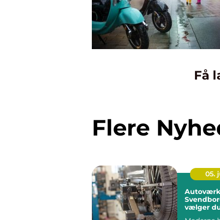
Få l
Flere Nyhe
05. j
Autoværk
Svendbor
vælger du
rigtige væ