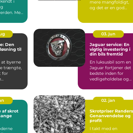
lkendt i
mere mangfoldigt,
og
og det er en god
verden. Med
nyhed for dig, d...
ikkerhed...
aug
03. jun
re: Den
Jaguar service: En
øsning til
vigtig investering i
din bils fremtid
 at byerne
En luksusbil som en
re trængte,
Jaguar fortjener det
 for
bedste inden for
e
vedligeholdelse og
midler
service. At oprethol
...
jan
02. jan
 af skrot
Skrotpriser Randers
mange
Genanvendelse og
profit
oderne
I takt med en