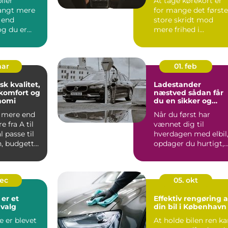
iler
At tage kørekort er
angt mere
for mange det første
 end
store skridt mod
 og du er
mere frihed i
f, at
hverdagen. Men
markedet for ...
mar
01. feb
sk kvalitet,
Ladestander
komfort og
næstved sådan får
nomi
du en sikker og
fremtidssikret
l mere end
Når du først har
opladningsløsning
e fra A til
vænnet dig til
l passe til
hverdagen med elbil
, budgettet
opdager du hurtigt,
hvor vigtig en stabil
og hu...
dec
05. okt
 er et
Effektiv rengøring a
valg
din bil i København
e er blevet
At holde bilen ren k