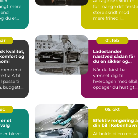
iler
At tage kørekort er
angt mere
for mange det første
 end
store skridt mod
 og du er
mere frihed i
f, at
hverdagen. Men
markedet for ...
mar
01. feb
sk kvalitet,
Ladestander
komfort og
næstved sådan får
nomi
du en sikker og
fremtidssikret
l mere end
Når du først har
opladningsløsning
e fra A til
vænnet dig til
l passe til
hverdagen med elbil
, budgettet
opdager du hurtigt,
hvor vigtig en stabil
og hu...
dec
05. okt
 er et
Effektiv rengøring a
valg
din bil i København
e er blevet
At holde bilen ren k