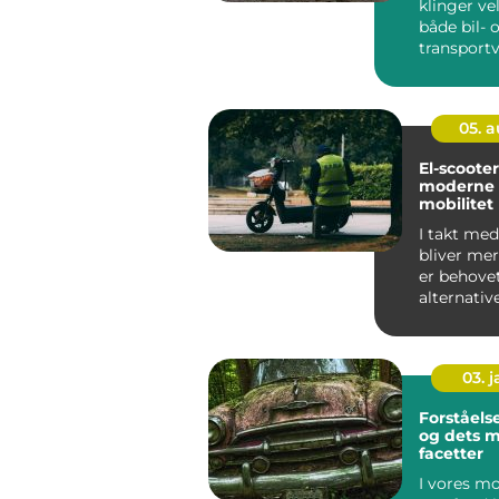
klinger ve
både bil- 
transport
et ry for s
05. 
El-scoote
moderne l
mobilitet
I takt med
bliver me
er behovet
alternativ
transport
blevet es...
03. 
Forståelse
og dets 
facetter
I vores m