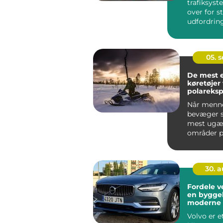
trafiksyst
over for s
udfordring
stigende
befolkning
trængs...
05. 
De mest 
køretøjer t
polareksp
Når menn
bevæger si
mest ugæs
områder p
&nd...
30. 
Fordele v
en byggeb
moderne 
Volvo er e