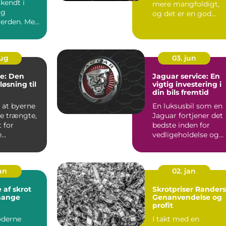
lkendt i
mere mangfoldigt,
og
og det er en god
verden. Med
nyhed for dig, d...
ikkerhed...
aug
03. jun
re: Den
Jaguar service: En
øsning til
vigtig investering i
din bils fremtid
 at byerne
En luksusbil som en
re trængte,
Jaguar fortjener det
 for
bedste inden for
e
vedligeholdelse og
midler
service. At oprethol
...
jan
02. jan
 af skrot
Skrotpriser Randers
mange
Genanvendelse og
profit
oderne
I takt med en