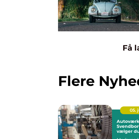
Få l
Flere Nyhe
05. j
Autoværk
Svendbor
vælger du
rigtige væ