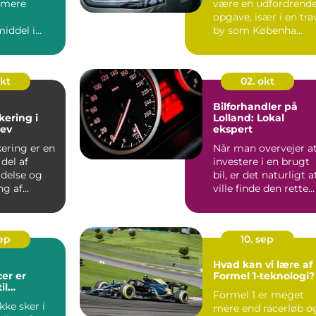
t mere
være en udfordrend
opgave, især i en tra
iddel i
by som Københa...
råder,
okt
02. okt
Bilforhandler på
kering i
Lolland: Lokal
lev
ekspert
kering er en
Når man overvejer a
del af
investere i en brugt
ldelse og
bil, er det naturligt a
ng af
ville finde den rette
liteter ...
bilfo...
sep
10. sep
Hvad kan vi lære af
er er
Formel 1-teknologi?
il
Formel 1 er meget
sel
kke sker i
mere end racerløb o