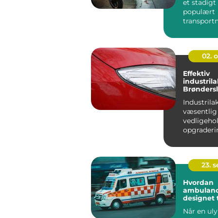
et stadig
populært
transportm
urbane om
hvilket...
02. 
Effektiv
industrila
Brønders
Industrila
væsentlig 
vedligeho
opgraderi
industrifaci
23. 
Hvordan
ambulanc
designet t
terrænkør
Når en uly