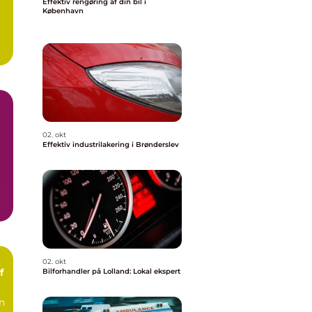
Effektiv rengøring af din bil i
København
02. okt
Effektiv industrilakering i Brønderslev
,
02. okt
f
Bilforhandler på Lolland: Lokal ekspert
an