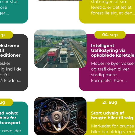
emer står
slutningen af sin
tore
levetid, er det let at
er:
forestille sig, at den
blot ende...
stal,
sep
04. sep
ekstreme
Intelligent
il
trafikstyring via
editioner
opkoblede køretøje
esker
Moderne byer vokser
g ind i de
og trafikken bliver
tfri
stadig mere
å kloden
kompleks. Køer,
ulykker og unødig...
aug
21. aug
ed volvo:
Stort udvalg af
lok for
brugte biler til salg
transport
Markedet for brugte
t navn, der
biler har aldrig være