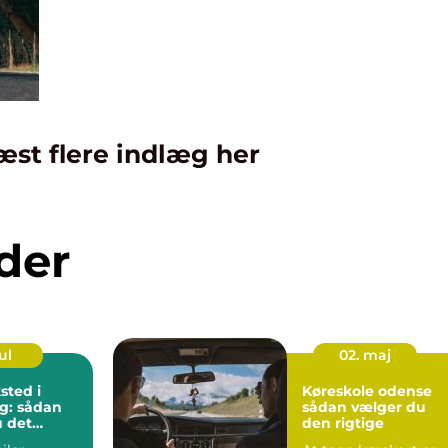
æst flere indlæg her
der
ul
02. maj
sted i
Køreskole odense
g: sådan
sådan vælger du
 det
den rigtige
rksted til