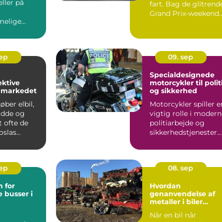
ller på
fart. Bag de glitrend
Grand Prix-weekend
elige
gemmer der...
 en a...
sep
09. sep
Specialdesignede
ektive
motorcykler til polit
å markedet
og sikkerhed
ber elbil,
Motorcykler spiller e
idde og
vigtig rolle i moder
t ofte de
politiarbejde og
slas...
sikkerhedstjenester.
De er hurtige, f...
sep
08. sep
 for
Hvordan
 busser i
genanvendelse af
metaller i biler
reducerer affald
Når en bil når