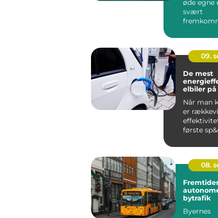
øde egne e
svært
fremkomm
steder, kan
09. 
De mest
energieff
elbiler p
Når man kø
er rækkev
effektivite
første sp&o
08. 
Fremtiden
autonome
bytrafik
Byernes