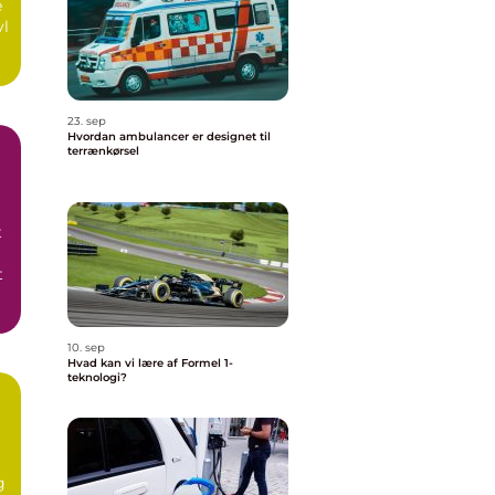
e
vl
23. sep
Hvordan ambulancer er designet til
terrænkørsel
t
t
10. sep
Hvad kan vi lære af Formel 1-
teknologi?
g