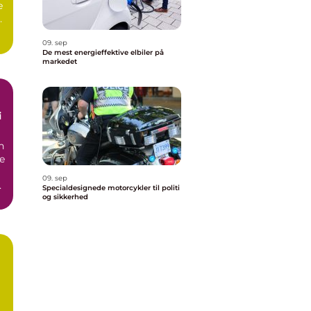
e
er
09. sep
De mest energieffektive elbiler på
markedet
i
n
ne
09. sep
Specialdesignede motorcykler til politi
og sikkerhed