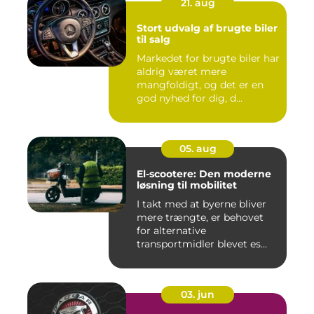
21. aug
Stort udvalg af brugte biler
til salg
Markedet for brugte biler har
aldrig været mere
mangfoldigt, og det er en
god nyhed for dig, d...
05. aug
El-scootere: Den moderne
løsning til mobilitet
I takt med at byerne bliver
mere trængte, er behovet
for alternative
transportmidler blevet es...
03. jun