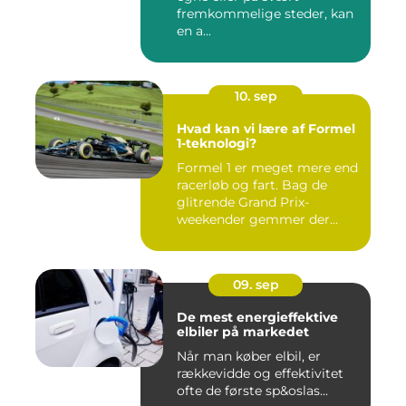
fremkommelige steder, kan
en a...
10. sep
Hvad kan vi lære af Formel
1-teknologi?
Formel 1 er meget mere end
racerløb og fart. Bag de
glitrende Grand Prix-
weekender gemmer der...
09. sep
De mest energieffektive
elbiler på markedet
Når man køber elbil, er
rækkevidde og effektivitet
ofte de første sp&oslas...