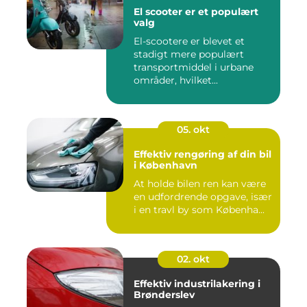
El scooter er et populært
valg
El-scootere er blevet et
stadigt mere populært
transportmiddel i urbane
områder, hvilket...
05. okt
Effektiv rengøring af din bil
i København
At holde bilen ren kan være
en udfordrende opgave, især
i en travl by som Københa...
02. okt
Effektiv industrilakering i
Brønderslev