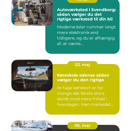
Autoværksted i Svendborg:
sådan vælger du det
rigtige værksted til din bil
Moderne biler rummer langt
mere elektronik end
tidligere, og du er afhængig
af, at værks...
02. maj
Køreskole odense sådan
vælger du den rigtige
At tage kørekort er for
mange det første store
skridt mod mere frihed i
hverdagen. Men markedet
for ...
06. mar