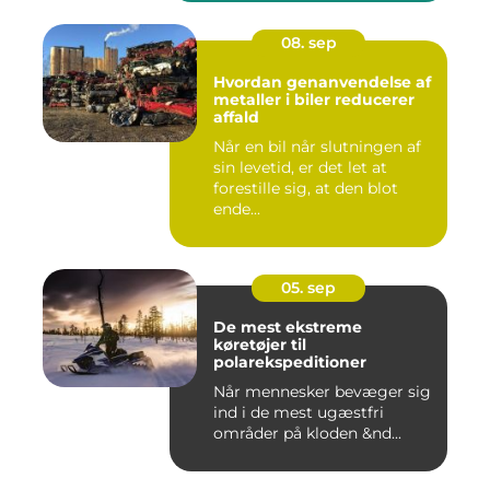
08. sep
Hvordan genanvendelse af
metaller i biler reducerer
affald
Når en bil når slutningen af
sin levetid, er det let at
forestille sig, at den blot
ende...
05. sep
De mest ekstreme
køretøjer til
polarekspeditioner
Når mennesker bevæger sig
ind i de mest ugæstfri
områder på kloden &nd...