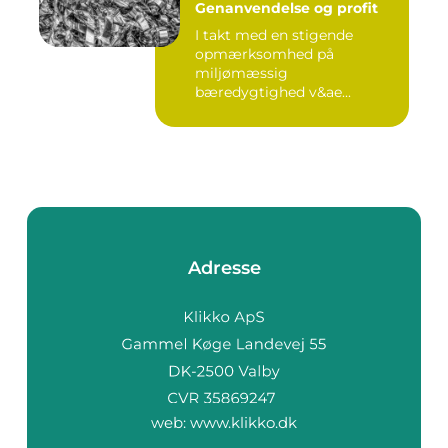
Genanvendelse og profit
I takt med en stigende
opmærksomhed på
miljømæssig
bæredygtighed v&ae...
Adresse
web:
www.klikko.dk