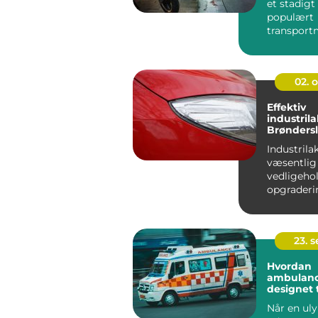
et stadig
populært
transportm
urbane om
hvilket...
02. 
Effektiv
industrila
Brønders
Industrila
væsentlig 
vedligeho
opgraderi
industrifaci
23. 
Hvordan
ambulanc
designet t
terrænkør
Når en uly