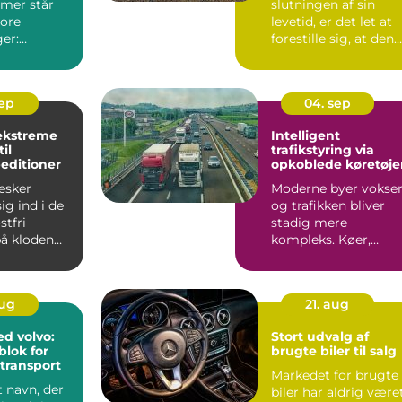
emer står
slutningen af sin
tore
levetid, er det let at
er:
forestille sig, at den
blot ende...
stal,
sep
04. sep
ekstreme
Intelligent
il
trafikstyring via
editioner
opkoblede køretøje
esker
Moderne byer vokser
g ind i de
og trafikken bliver
tfri
stadig mere
å kloden
kompleks. Køer,
ulykker og unødig...
aug
21. aug
ed volvo:
Stort udvalg af
lok for
brugte biler til salg
transport
Markedet for brugte
t navn, der
biler har aldrig være