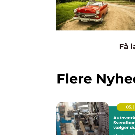
Få l
Flere Nyhe
05. j
Autoværk
Svendbor
vælger du
rigtige væ