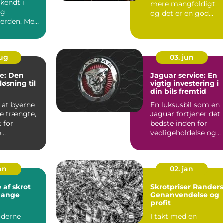
lkendt i
mere mangfoldigt,
og
og det er en god
verden. Med
nyhed for dig, d...
ikkerhed...
aug
03. jun
re: Den
Jaguar service: En
øsning til
vigtig investering i
din bils fremtid
 at byerne
En luksusbil som en
re trængte,
Jaguar fortjener det
 for
bedste inden for
e
vedligeholdelse og
midler
service. At oprethol
...
jan
02. jan
 af skrot
Skrotpriser Randers
mange
Genanvendelse og
profit
oderne
I takt med en