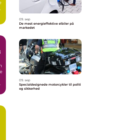
e
er
09. sep
De mest energieffektive elbiler på
markedet
i
n
ne
09. sep
Specialdesignede motorcykler til politi
og sikkerhed