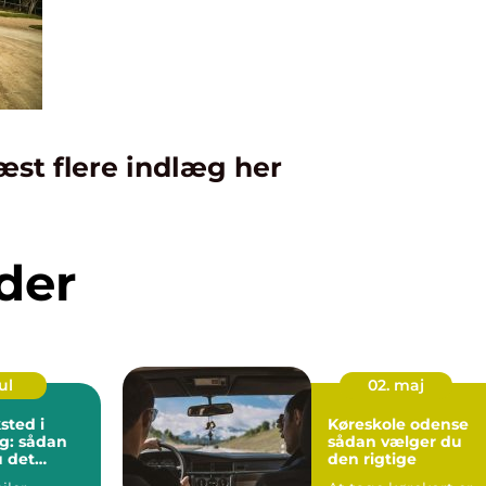
æst flere indlæg her
der
ul
02. maj
sted i
Køreskole odense
g: sådan
sådan vælger du
 det
den rigtige
rksted til