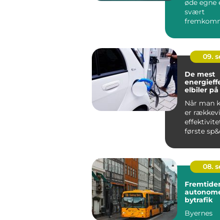
øde egne e
svært
fremkomm
steder, kan
09. 
De mest
energieff
elbiler p
Når man kø
er rækkev
effektivite
første sp&o
08. 
Fremtiden
autonome
bytrafik
Byernes