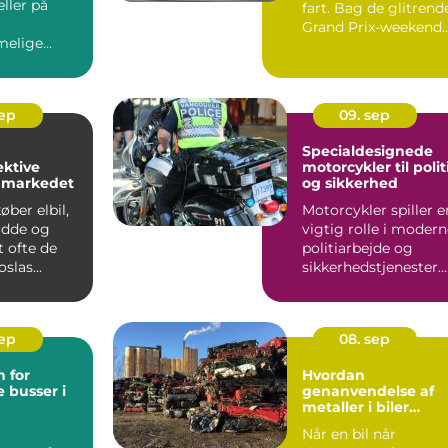
ller på
fart. Bag de glitrend
Grand Prix-weekend
elige
gemmer der...
 en a...
sep
09. sep
Specialdesignede
ektive
motorcykler til polit
å markedet
og sikkerhed
ber elbil,
Motorcykler spiller e
idde og
vigtig rolle i moder
t ofte de
politiarbejde og
slas...
sikkerhedstjenester.
De er hurtige, f...
sep
08. sep
 for
Hvordan
 busser i
genanvendelse af
metaller i biler
reducerer affald
Når en bil når