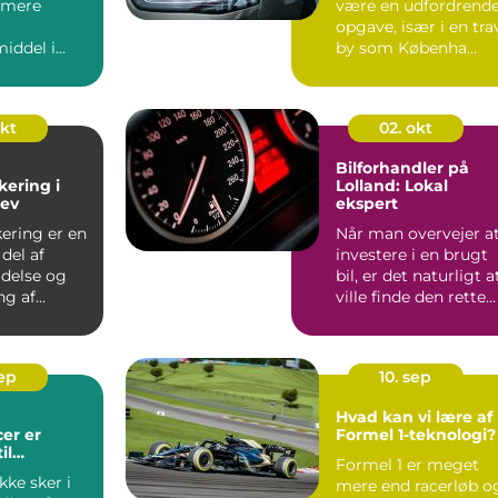
t mere
være en udfordrend
opgave, især i en tra
iddel i
by som Københa...
råder,
okt
02. okt
Bilforhandler på
kering i
Lolland: Lokal
lev
ekspert
kering er en
Når man overvejer a
del af
investere i en brugt
ldelse og
bil, er det naturligt a
ng af
ville finde den rette
liteter ...
bilfo...
sep
10. sep
Hvad kan vi lære af
er er
Formel 1-teknologi?
il
Formel 1 er meget
sel
kke sker i
mere end racerløb o