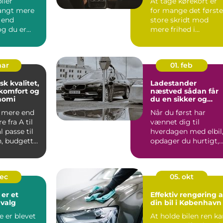
iler
At tage kørekort er
angt mere
for mange det første
 end
store skridt mod
 og du er
mere frihed i
f, at
hverdagen. Men
markedet for ...
mar
01. feb
sk kvalitet,
Ladestander
komfort og
næstved sådan får
nomi
du en sikker og
fremtidssikret
l mere end
Når du først har
opladningsløsning
e fra A til
vænnet dig til
l passe til
hverdagen med elbil
, budgettet
opdager du hurtigt,
hvor vigtig en stabil
og hu...
dec
05. okt
 er et
Effektiv rengøring a
valg
din bil i København
e er blevet
At holde bilen ren k