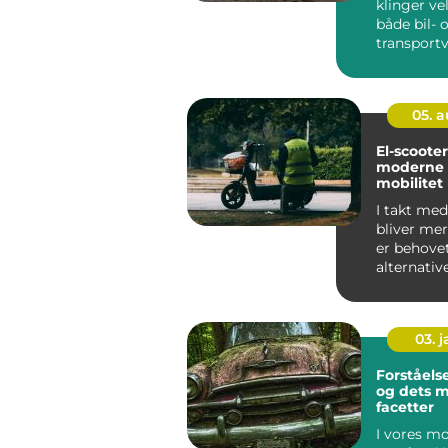
klinger ve
både bil- 
transport
et ry for s
05. 
El-scoote
moderne l
mobilitet
I takt med
bliver me
er behovet
alternativ
transport
blevet es...
03. 
Forståelse
og dets 
facetter
I vores m