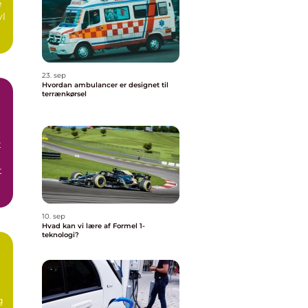
e
vl
23. sep
Hvordan ambulancer er designet til
terrænkørsel
t
t
10. sep
Hvad kan vi lære af Formel 1-
teknologi?
g