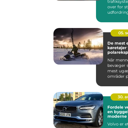
trafiksyst
over for s
udfordring
stigende
befolkning
trængs...
05. 
De mest 
køretøjer t
polareksp
Når menn
bevæger si
mest ugæs
områder p
&nd...
30. 
Fordele v
en byggeb
moderne 
Volvo er e