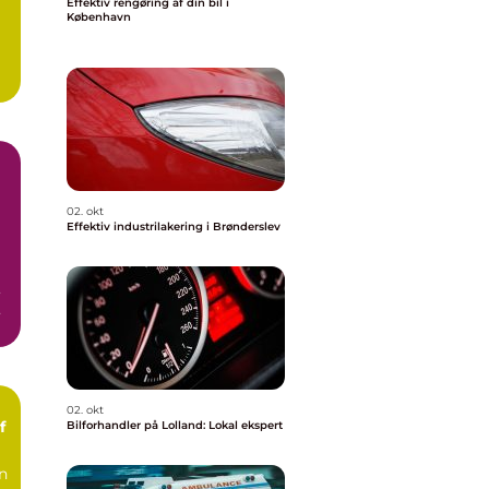
Effektiv rengøring af din bil i
København
02. okt
Effektiv industrilakering i Brønderslev
,
02. okt
f
Bilforhandler på Lolland: Lokal ekspert
an