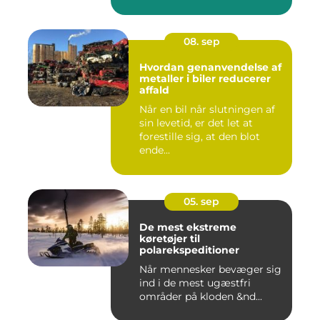
08. sep
Hvordan genanvendelse af
metaller i biler reducerer
affald
Når en bil når slutningen af
sin levetid, er det let at
forestille sig, at den blot
ende...
05. sep
De mest ekstreme
køretøjer til
polarekspeditioner
Når mennesker bevæger sig
ind i de mest ugæstfri
områder på kloden &nd...