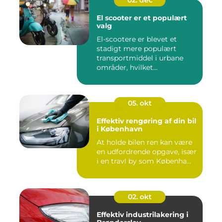
02. dec
El scooter er et populært
valg
El-scootere er blevet et
stadigt mere populært
transportmiddel i urbane
områder, hvilket...
05. okt
Effektiv rengøring af din bil
i København
At holde bilen ren kan være
en udfordrende opgave, især
i en travl by som Københa...
02. okt
Effektiv industrilakering i