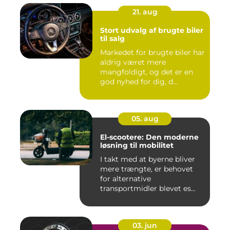
21. aug
Stort udvalg af brugte biler
til salg
Markedet for brugte biler har
aldrig været mere
mangfoldigt, og det er en
god nyhed for dig, d...
05. aug
El-scootere: Den moderne
løsning til mobilitet
I takt med at byerne bliver
mere trængte, er behovet
for alternative
transportmidler blevet es...
03. jun