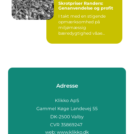
Skrotpriser Randers:
Genanvendelse og profit
I takt med en stigende
opmærksomhed på
miljømæssig
bæredygtighed v&ae...
Adresse
web:
www.klikko.dk