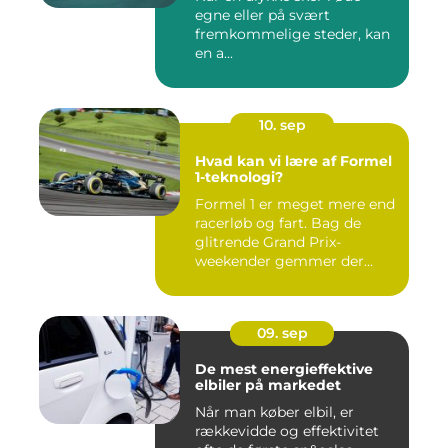
egne eller på svært
fremkommelige steder, kan
en a...
10. sep
Hvad kan vi lære af Formel
1-teknologi?
Formel 1 er meget mere end
racerløb og fart. Bag de
glitrende Grand Prix-
weekender gemmer der...
09. sep
De mest energieffektive
elbiler på markedet
Når man køber elbil, er
rækkevidde og effektivitet