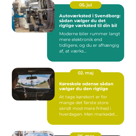
05. jul
Autoværksted i Svendborg:
sådan vælger du det
rigtige værksted til din bil
Moderne biler rummer langt
mere elektronik end
tidligere, og du er afhængig
af, at værks...
02. maj
Køreskole odense sådan
vælger du den rigtige
At tage kørekort er for
mange det første store
skridt mod mere frihed i
hverdagen. Men markedet
for ...