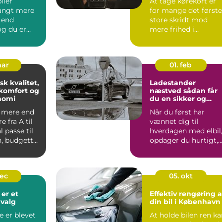
iler
At tage kørekort er
angt mere
for mange det første
 end
store skridt mod
 og du er
mere frihed i
f, at
hverdagen. Men
markedet for ...
mar
01. feb
sk kvalitet,
Ladestander
komfort og
næstved sådan får
nomi
du en sikker og
fremtidssikret
l mere end
Når du først har
opladningsløsning
e fra A til
vænnet dig til
l passe til
hverdagen med elbil
, budgettet
opdager du hurtigt,
hvor vigtig en stabil
og hu...
dec
05. okt
 er et
Effektiv rengøring a
valg
din bil i København
e er blevet
At holde bilen ren k