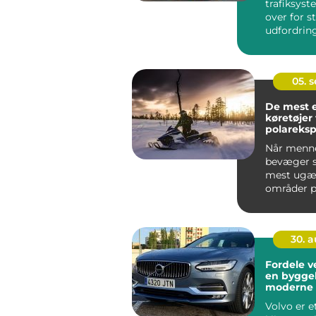
trafiksyst
over for s
udfordring
stigende
befolkning
trængs...
05. 
De mest 
køretøjer t
polareksp
Når menn
bevæger si
mest ugæs
områder p
&nd...
30. 
Fordele v
en byggeb
moderne 
Volvo er e