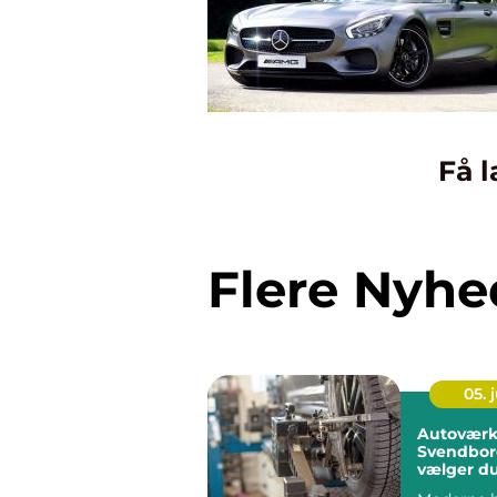
Få l
Flere Nyhe
05. j
Autoværk
Svendbor
vælger du
rigtige væ