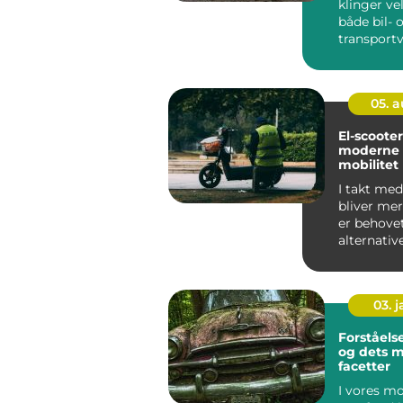
klinger ve
både bil- 
transport
et ry for s
05. 
El-scoote
moderne l
mobilitet
I takt med
bliver me
er behovet
alternativ
transport
blevet es...
03. 
Forståelse
og dets 
facetter
I vores m