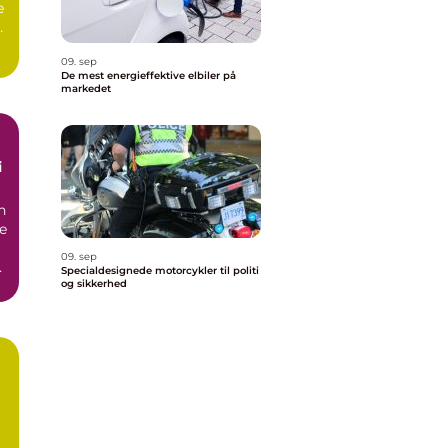
e
er
09. sep
De mest energieffektive elbiler på
markedet
i
n
ne
09. sep
Specialdesignede motorcykler til politi
og sikkerhed