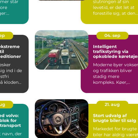
emer står
slutningen af sin
tore
levetid, er det let at
er:
forestille sig, at den
blot ende...
stal,
sep
04. sep
ekstreme
Intelligent
il
trafikstyring via
editioner
opkoblede køretøje
esker
Moderne byer vokser
g ind i de
og trafikken bliver
tfri
stadig mere
å kloden
kompleks. Køer,
ulykker og unødig...
aug
21. aug
ed volvo:
Stort udvalg af
lok for
brugte biler til salg
transport
Markedet for brugte
t navn, der
biler har aldrig være