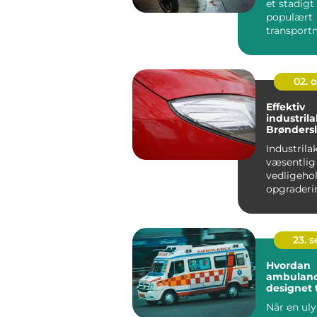
et stadig
populært
transportm
urbane om
hvilket...
02. 
Effektiv
industrila
Brønders
Industrila
væsentlig 
vedligeho
opgraderi
industrifaci
23. 
Hvordan
ambulanc
designet t
terrænkør
Når en uly