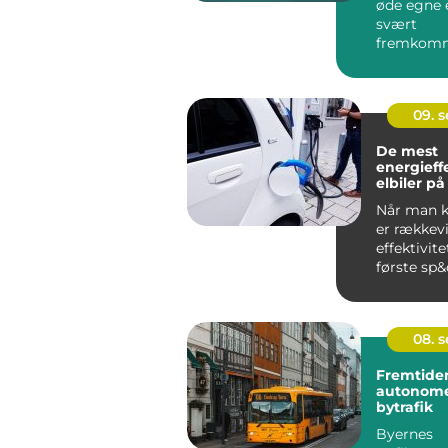
øde egne e
svært
fremkomm
steder, kan
09. 
De mest
energieff
elbiler p
Når man kø
er rækkev
effektivite
første sp&o
08. 
Fremtiden
autonome
bytrafik
Byernes