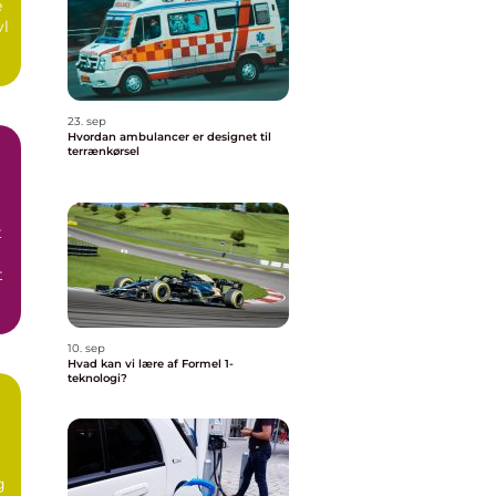
e
vl
23. sep
Hvordan ambulancer er designet til
terrænkørsel
t
t
10. sep
Hvad kan vi lære af Formel 1-
teknologi?
g