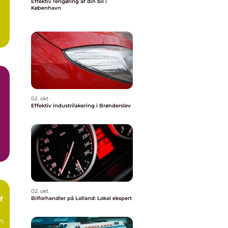
Effektiv rengøring af din bil i
København
02. okt
Effektiv industrilakering i Brønderslev
,
02. okt
f
Bilforhandler på Lolland: Lokal ekspert
an