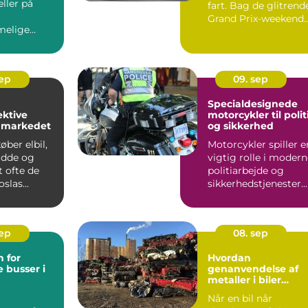
ller på
fart. Bag de glitrend
Grand Prix-weekend
elige
gemmer der...
 en a...
sep
09. sep
Specialdesignede
ektive
motorcykler til polit
å markedet
og sikkerhed
ber elbil,
Motorcykler spiller e
idde og
vigtig rolle i moder
t ofte de
politiarbejde og
slas...
sikkerhedstjenester.
De er hurtige, f...
sep
08. sep
 for
Hvordan
 busser i
genanvendelse af
metaller i biler
reducerer affald
Når en bil når