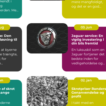
lkendt i
mere mangfoldigt,
og
og det er en god
verden. Med
nyhed for dig, d...
ikkerhed...
aug
03. jun
re: Den
Jaguar service: En
øsning til
vigtig investering i
din bils fremtid
 at byerne
En luksusbil som en
re trængte,
Jaguar fortjener det
 for
bedste inden for
e
vedligeholdelse og
midler
service. At oprethol
...
jan
02. jan
 af skrot
Skrotpriser Randers
mange
Genanvendelse og
profit
oderne
I takt med en