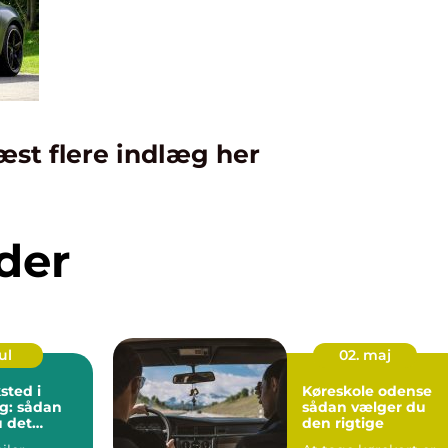
æst flere indlæg her
der
ul
02. maj
sted i
Køreskole odense
g: sådan
sådan vælger du
 det
den rigtige
rksted til