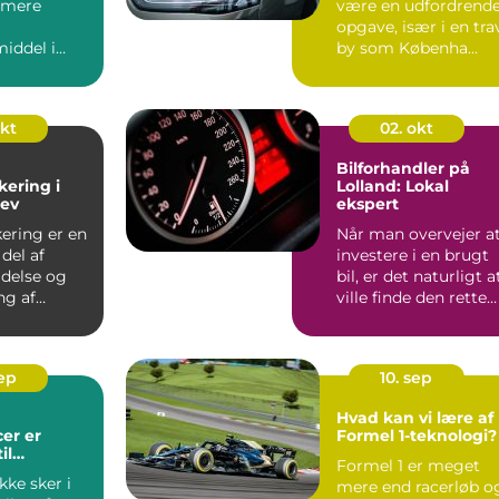
t mere
være en udfordrend
opgave, især i en tra
iddel i
by som Københa...
råder,
okt
02. okt
Bilforhandler på
kering i
Lolland: Lokal
lev
ekspert
kering er en
Når man overvejer a
del af
investere i en brugt
ldelse og
bil, er det naturligt a
ng af
ville finde den rette
liteter ...
bilfo...
sep
10. sep
Hvad kan vi lære af
er er
Formel 1-teknologi?
il
Formel 1 er meget
sel
kke sker i
mere end racerløb o