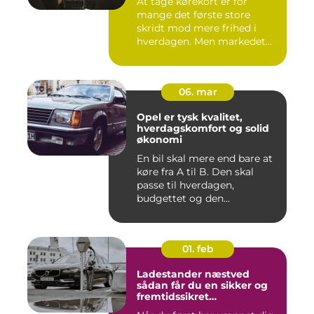
At tage kørekort er for
mange det første store
skridt mod mere frihed i
hverdagen. Men markedet
for ...
06. mar
Opel er tysk kvalitet,
hverdagskomfort og solid
økonomi
En bil skal mere end bare at
køre fra A til B. Den skal
passe til hverdagen,
budgettet og den...
01. feb
Ladestander næstved
sådan får du en sikker og
fremtidssikret
opladningsløsning