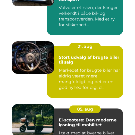
Volvo er et navn, der klinger
velkendt i både bil- og
transportverden. Med et ry
for sikkerhed...
21. aug
Stort udvalg af brugte biler
til salg
Markedet for brugte biler har
aldrig været mere
mangfoldigt, og det er en
god nyhed for dig, d...
05. aug
El-scootere: Den moderne
løsning til mobilitet
I takt med at byerne bliver