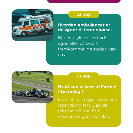
23. sep
Hvordan ambulancer er
designet til terrænkørsel
Når en ulykke sker i øde
egne eller på svært
fremkommelige steder, kan
en a...
10. sep
Hvad kan vi lære af Formel
1-teknologi?
Formel 1 er meget mere end
racerløb og fart. Bag de
glitrende Grand Prix-
weekender gemmer der...