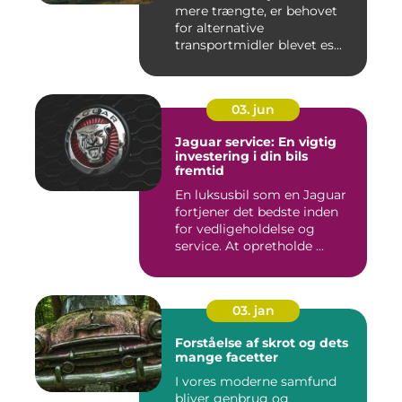
mere trængte, er behovet
for alternative
transportmidler blevet es...
03. jun
Jaguar service: En vigtig
investering i din bils
fremtid
En luksusbil som en Jaguar
fortjener det bedste inden
for vedligeholdelse og
service. At opretholde ...
03. jan
Forståelse af skrot og dets
mange facetter
I vores moderne samfund
bliver genbrug og