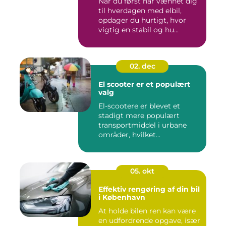
Når du først har vænnet dig
til hverdagen med elbil,
opdager du hurtigt, hvor
vigtig en stabil og hu...
02. dec
El scooter er et populært
valg
El-scootere er blevet et
stadigt mere populært
transportmiddel i urbane
områder, hvilket...
05. okt
Effektiv rengøring af din bil
i København
At holde bilen ren kan være
en udfordrende opgave, især