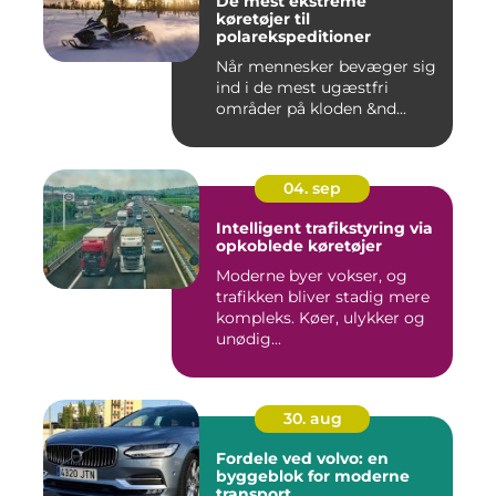
De mest ekstreme
køretøjer til
polarekspeditioner
Når mennesker bevæger sig
ind i de mest ugæstfri
områder på kloden &nd...
04. sep
Intelligent trafikstyring via
opkoblede køretøjer
Moderne byer vokser, og
trafikken bliver stadig mere
kompleks. Køer, ulykker og
unødig...
30. aug
Fordele ved volvo: en
byggeblok for moderne
transport