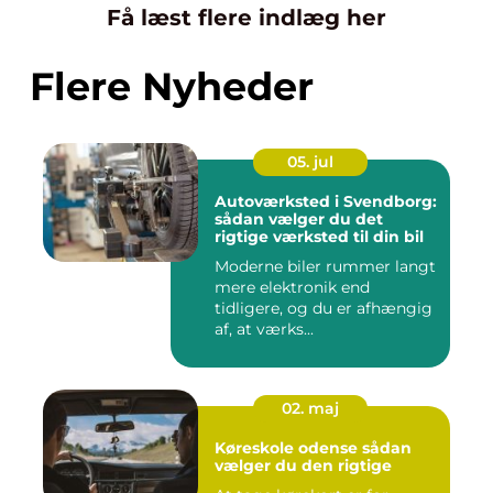
Få læst flere indlæg her
Flere Nyheder
05. jul
Autoværksted i Svendborg:
sådan vælger du det
rigtige værksted til din bil
Moderne biler rummer langt
mere elektronik end
tidligere, og du er afhængig
af, at værks...
02. maj
Køreskole odense sådan
vælger du den rigtige