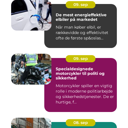
09. sep
De mest energieffektive
elbiler på markedet
Når man køber elbil, er
rækkevidde og effektivitet
ofte de første sp&oslas...
09. sep
Specialdesignede
motorcykler til politi og
sikkerhed
Motorcykler spiller en vigtig
rolle i moderne politiarbejde
og sikkerhedstjenester. De er
hurtige, f...
08. sep