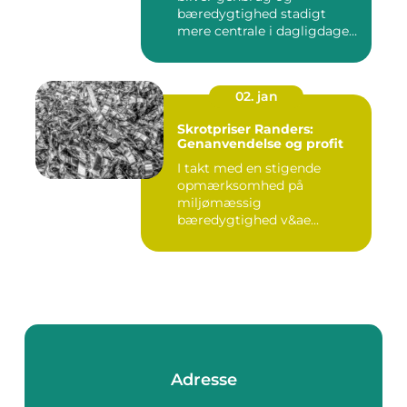
bæredygtighed stadigt
mere centrale i dagligdagen.
S...
02. jan
Skrotpriser Randers:
Genanvendelse og profit
I takt med en stigende
opmærksomhed på
miljømæssig
bæredygtighed v&ae...
Adresse