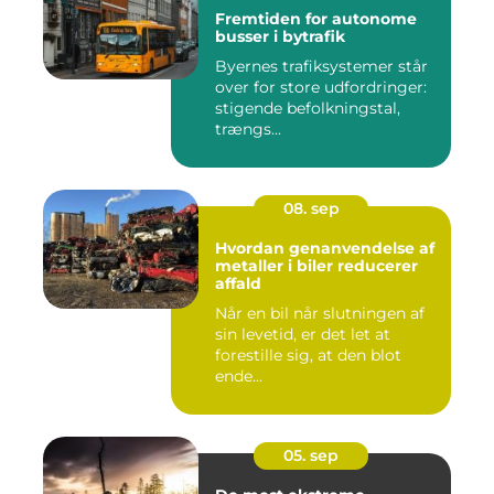
Fremtiden for autonome
busser i bytrafik
Byernes trafiksystemer står
over for store udfordringer:
stigende befolkningstal,
trængs...
08. sep
Hvordan genanvendelse af
metaller i biler reducerer
affald
Når en bil når slutningen af
sin levetid, er det let at
forestille sig, at den blot
ende...
05. sep