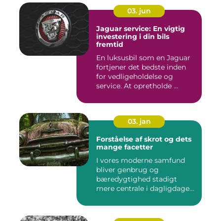
03. jun
Jaguar service: En vigtig
investering i din bils
fremtid
En luksusbil som en Jaguar
fortjener det bedste inden
for vedligeholdelse og
service. At opretholde ...
03. jan
Forståelse af skrot og dets
mange facetter
I vores moderne samfund
bliver genbrug og
bæredygtighed stadigt
mere centrale i dagligdagen.
S...