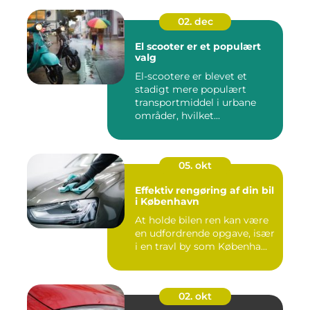
02. dec
El scooter er et populært
valg
El-scootere er blevet et
stadigt mere populært
transportmiddel i urbane
områder, hvilket...
05. okt
Effektiv rengøring af din bil
i København
At holde bilen ren kan være
en udfordrende opgave, især
i en travl by som Københa...
02. okt