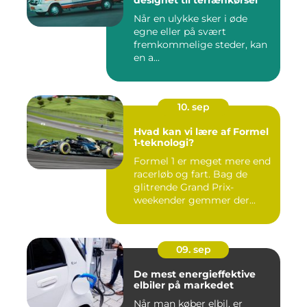
designet til terrænkørsel
Når en ulykke sker i øde
egne eller på svært
fremkommelige steder, kan
en a...
10. sep
Hvad kan vi lære af Formel
1-teknologi?
Formel 1 er meget mere end
racerløb og fart. Bag de
glitrende Grand Prix-
weekender gemmer der...
09. sep
De mest energieffektive
elbiler på markedet
Når man køber elbil, er