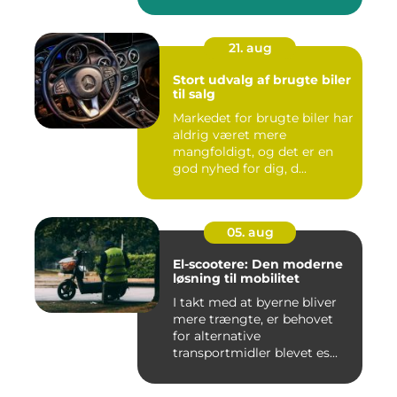
21. aug
Stort udvalg af brugte biler
til salg
Markedet for brugte biler har
aldrig været mere
mangfoldigt, og det er en
god nyhed for dig, d...
05. aug
El-scootere: Den moderne
løsning til mobilitet
I takt med at byerne bliver
mere trængte, er behovet
for alternative
transportmidler blevet es...