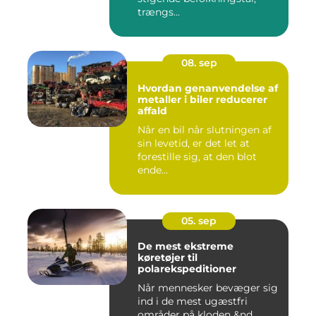
trængs...
08. sep
Hvordan genanvendelse af
metaller i biler reducerer
affald
Når en bil når slutningen af
sin levetid, er det let at
forestille sig, at den blot
ende...
05. sep
De mest ekstreme
køretøjer til
polarekspeditioner
Når mennesker bevæger sig
ind i de mest ugæstfri
områder på kloden &nd...