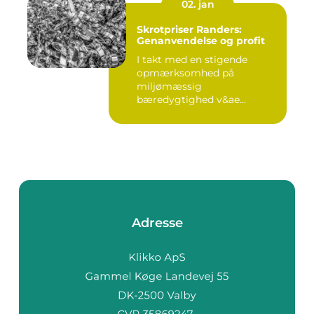
02. jan
Skrotpriser Randers:
Genanvendelse og profit
I takt med en stigende
opmærksomhed på
miljømæssig
bæredygtighed v&ae...
Adresse