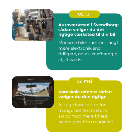
05. jul
Autoværksted i Svendborg:
sådan vælger du det
rigtige værksted til din bil
Moderne biler rummer langt
mere elektronik end
tidligere, og du er afhængig
af, at værks...
02. maj
Køreskole odense sådan
vælger du den rigtige
At tage kørekort er for
mange det første store
skridt mod mere frihed i
hverdagen. Men markedet
for ...