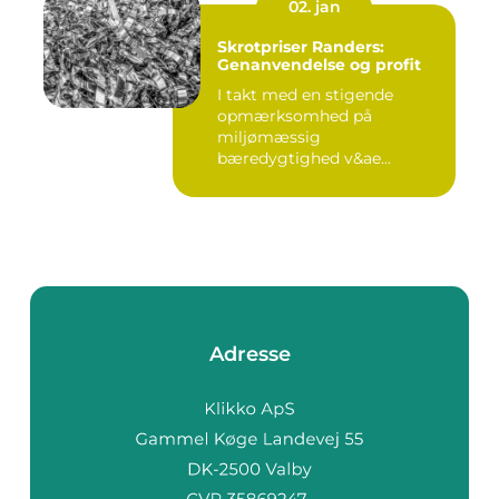
02. jan
Skrotpriser Randers:
Genanvendelse og profit
I takt med en stigende
opmærksomhed på
miljømæssig
bæredygtighed v&ae...
Adresse