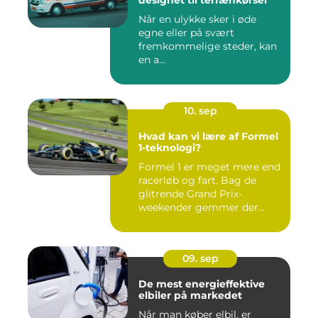
designet til terrænkørsel
Når en ulykke sker i øde
egne eller på svært
fremkommelige steder, kan
en a...
10. sep
Hvad kan vi lære af Formel
1-teknologi?
Formel 1 er meget mere end
racerløb og fart. Bag de
glitrende Grand Prix-
weekender gemmer der...
09. sep
De mest energieffektive
elbiler på markedet
Når man køber elbil, er