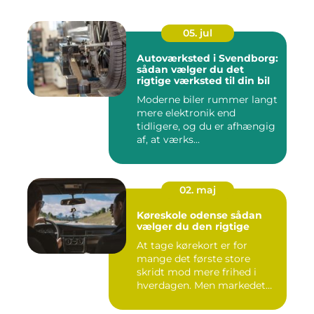
05. jul
Autoværksted i Svendborg:
sådan vælger du det
rigtige værksted til din bil
Moderne biler rummer langt
mere elektronik end
tidligere, og du er afhængig
af, at værks...
02. maj
Køreskole odense sådan
vælger du den rigtige
At tage kørekort er for
mange det første store
skridt mod mere frihed i
hverdagen. Men markedet
for ...