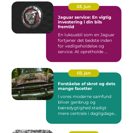
03. jun
Jaguar service: En vigtig
investering i din bils
fremtid
En luksusbil som en Jaguar
fortjener det bedste inden
for vedligeholdelse og
service. At opretholde ...
03. jan
Forståelse af skrot og dets
mange facetter
I vores moderne samfund
bliver genbrug og
bæredygtighed stadigt
mere centrale i dagligdagen.
S...