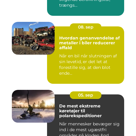
trængs...
08. sep
Hvordan genanvendelse af
metaller i biler reducerer
affald
Når en bil når slutningen af
sin levetid, er det let at
forestille sig, at den blot
ende...
05. sep
De mest ekstreme
køretøjer til
polarekspeditioner
Når mennesker bevæger sig
ind i de mest ugæstfri
områder på kloden &nd...