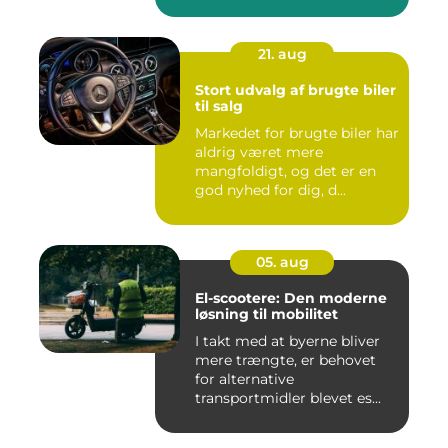
21. aug
Stort udvalg af brugte biler
til salg
Markedet for brugte biler har
aldrig været mere
mangfoldigt, og det er en
god nyhed for dig, d...
05. aug
El-scootere: Den moderne
løsning til mobilitet
I takt med at byerne bliver
mere trængte, er behovet
for alternative
transportmidler blevet es...