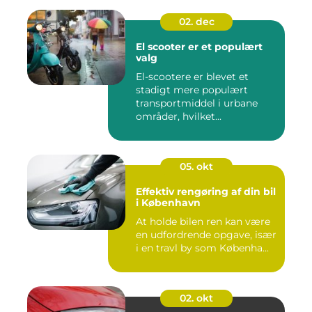
02. dec
El scooter er et populært
valg
El-scootere er blevet et
stadigt mere populært
transportmiddel i urbane
områder, hvilket...
05. okt
Effektiv rengøring af din bil
i København
At holde bilen ren kan være
en udfordrende opgave, især
i en travl by som Københa...
02. okt