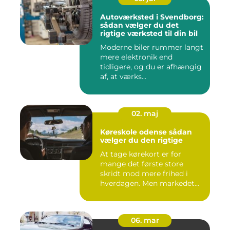
Autoværksted i Svendborg:
sådan vælger du det
rigtige værksted til din bil
Moderne biler rummer langt
mere elektronik end
tidligere, og du er afhængig
af, at værks...
02. maj
Køreskole odense sådan
vælger du den rigtige
At tage kørekort er for
mange det første store
skridt mod mere frihed i
hverdagen. Men markedet
for ...
06. mar