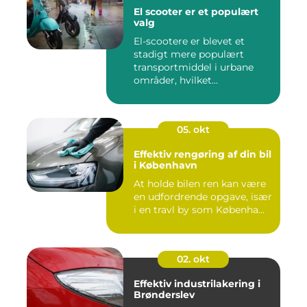
El scooter er et populært
valg
El-scootere er blevet et
stadigt mere populært
transportmiddel i urbane
områder, hvilket...
05. okt
Effektiv rengøring af din bil
i København
At holde bilen ren kan være
en udfordrende opgave, især
i en travl by som Københa...
02. okt
Effektiv industrilakering i
Brønderslev