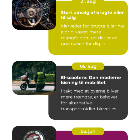
21. aug
Stort udvalg af brugte biler
til salg
Markedet for brugte biler har
aldrig været mere
mangfoldigt, og det er en
god nyhed for dig, d...
05. aug
El-scootere: Den moderne
løsning til mobilitet
I takt med at byerne bliver
mere trængte, er behovet
for alternative
transportmidler blevet es...
03. jun