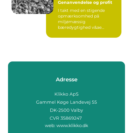
Genanvendelse og profit
I takt med en stigende
opmærksomhed på
miljømæssig
bæredygtighed v&ae...
Adresse
web:
www.klikko.dk