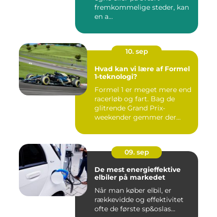
fremkommelige steder, kan
en a...
10. sep
Hvad kan vi lære af Formel
1-teknologi?
Formel 1 er meget mere end
racerløb og fart. Bag de
glitrende Grand Prix-
weekender gemmer der...
09. sep
De mest energieffektive
elbiler på markedet
Når man køber elbil, er
rækkevidde og effektivitet
ofte de første sp&oslas...