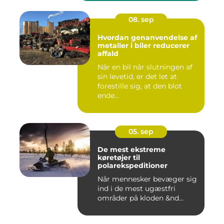
08. sep
Hvordan genanvendelse af
metaller i biler reducerer
affald
Når en bil når slutningen af
sin levetid, er det let at
forestille sig, at den blot
ende...
05. sep
De mest ekstreme
køretøjer til
polarekspeditioner
Når mennesker bevæger sig
ind i de mest ugæstfri
områder på kloden &nd...