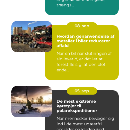
trængs...
08. sep
Hvordan genanvendelse af
metaller i biler reducerer
affald
Når en bil når slutningen af
sin levetid, er det let at
forestille sig, at den blot
ende...
05. sep
De mest ekstreme
køretøjer til
polarekspeditioner
Når mennesker bevæger sig
ind i de mest ugæstfri
områder på kloden &nd...