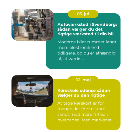
05. jul
Autoværksted i Svendborg:
sådan vælger du det
rigtige værksted til din bil
Moderne biler rummer langt
mere elektronik end
tidligere, og du er afhængig
af, at værks...
02. maj
Køreskole odense sådan
vælger du den rigtige
At tage kørekort er for
mange det første store
skridt mod mere frihed i
hverdagen. Men markedet
for ...