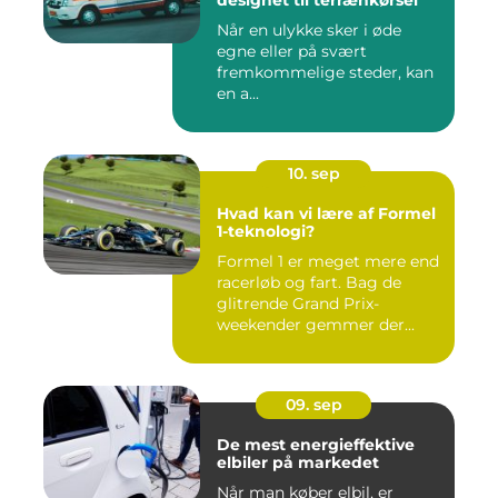
designet til terrænkørsel
Når en ulykke sker i øde
egne eller på svært
fremkommelige steder, kan
en a...
10. sep
Hvad kan vi lære af Formel
1-teknologi?
Formel 1 er meget mere end
racerløb og fart. Bag de
glitrende Grand Prix-
weekender gemmer der...
09. sep
De mest energieffektive
elbiler på markedet
Når man køber elbil, er