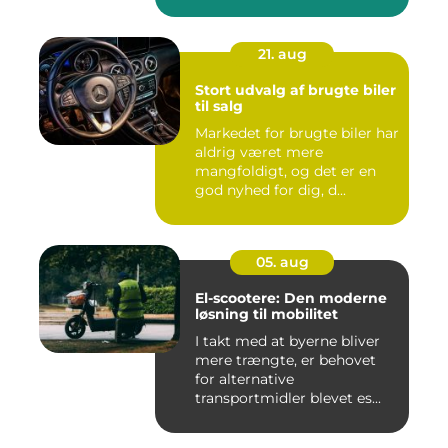
21. aug
Stort udvalg af brugte biler
til salg
Markedet for brugte biler har
aldrig været mere
mangfoldigt, og det er en
god nyhed for dig, d...
05. aug
El-scootere: Den moderne
løsning til mobilitet
I takt med at byerne bliver
mere trængte, er behovet
for alternative
transportmidler blevet es...