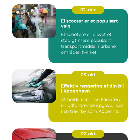
02. dec
El scooter er et populært
valg
El-scootere er blevet et
stadigt mere populært
transportmiddel i urbane
områder, hvilket...
05. okt
Effektiv rengøring af din bil
i København
At holde bilen ren kan være
en udfordrende opgave, især
i en travl by som Københa...
02. okt