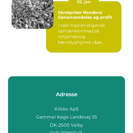
02. jan
Skrotpriser Randers:
Genanvendelse og profit
I takt med en stigende
opmærksomhed på
miljømæssig
bæredygtighed v&ae...
Adresse