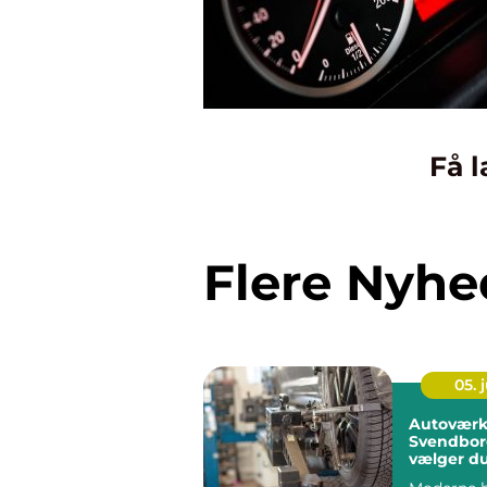
Få l
Flere Nyhe
05. j
Autoværk
Svendbor
vælger du
rigtige væ