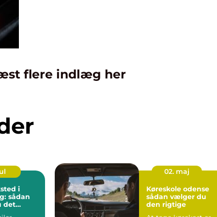
æst flere indlæg her
der
ul
02. maj
sted i
Køreskole odense
g: sådan
sådan vælger du
 det
den rigtige
rksted til