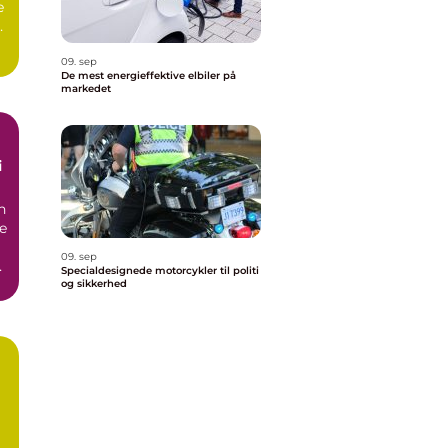
e
er
09. sep
De mest energieffektive elbiler på
markedet
i
n
ne
09. sep
Specialdesignede motorcykler til politi
og sikkerhed