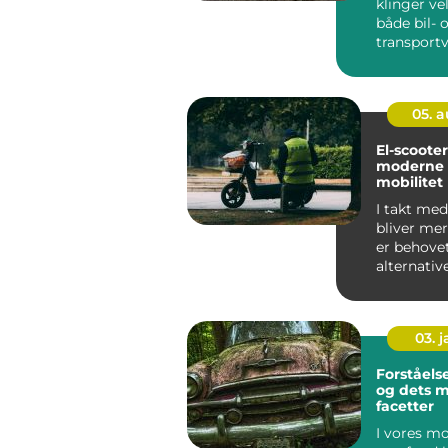
klinger ve
både bil- 
transport
et ry for s
05. 
El-scoote
moderne l
mobilitet
I takt med
bliver me
er behovet
alternativ
transport
blevet es...
03. 
Forståelse
og dets 
facetter
I vores m