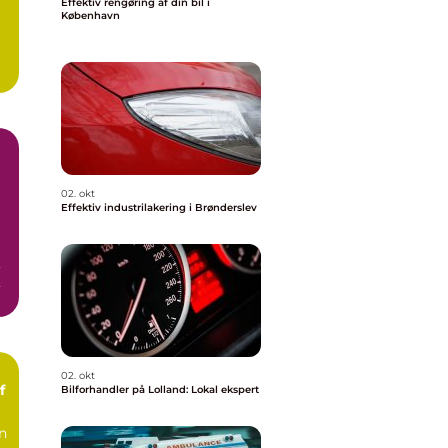
Effektiv rengøring af din bil i
København
02. okt
Effektiv industrilakering i Brønderslev
,
02. okt
f
Bilforhandler på Lolland: Lokal ekspert
an