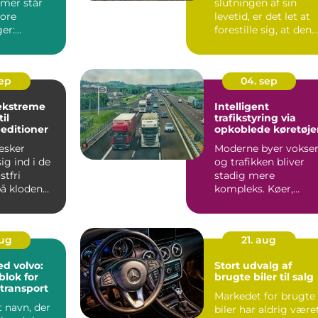
emer står
slutningen af sin
tore
levetid, er det let at
er:
forestille sig, at den
blot ende...
stal,
sep
04. sep
ekstreme
Intelligent
il
trafikstyring via
editioner
opkoblede køretøje
esker
Moderne byer vokser
g ind i de
og trafikken bliver
tfri
stadig mere
å kloden
kompleks. Køer,
ulykker og unødig...
aug
21. aug
ed volvo:
Stort udvalg af
lok for
brugte biler til salg
transport
Markedet for brugte
t navn, der
biler har aldrig være