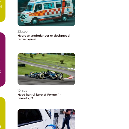
e
vl
23. sep
Hvordan ambulancer er designet til
terrænkørsel
t
t
10. sep
Hvad kan vi lære af Formel 1-
teknologi?
g