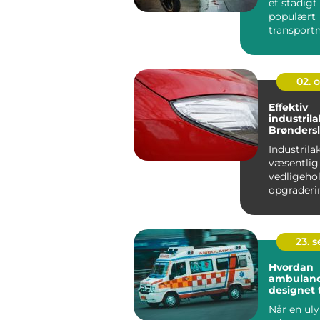
et stadig
populært
transportm
urbane om
hvilket...
02. 
Effektiv
industrila
Brønders
Industrila
væsentlig 
vedligeho
opgraderi
industrifaci
23. 
Hvordan
ambulanc
designet t
terrænkør
Når en uly