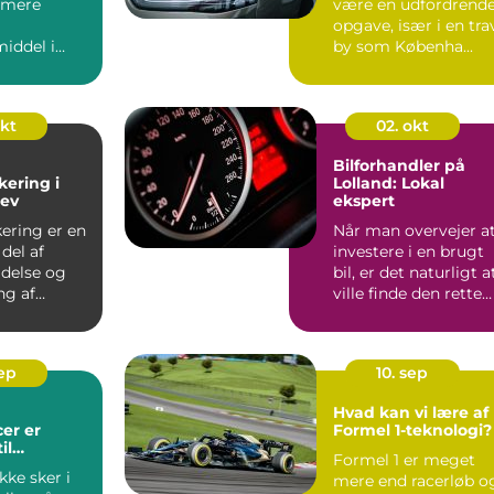
t mere
være en udfordrend
opgave, især i en tra
iddel i
by som Københa...
råder,
okt
02. okt
Bilforhandler på
kering i
Lolland: Lokal
lev
ekspert
kering er en
Når man overvejer a
del af
investere i en brugt
ldelse og
bil, er det naturligt a
ng af
ville finde den rette
liteter ...
bilfo...
sep
10. sep
Hvad kan vi lære af
er er
Formel 1-teknologi?
il
Formel 1 er meget
sel
kke sker i
mere end racerløb o