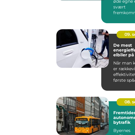
øde egne e
svært
fremkomm
steder, kan
09. 
De mest
energieff
elbiler p
Når man kø
er rækkev
effektivite
første sp&o
08. 
Fremtiden
autonome
bytrafik
Byernes