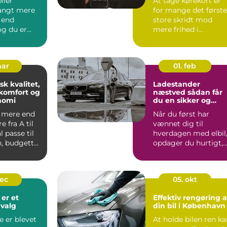
iler
At tage kørekort er
angt mere
for mange det første
 end
store skridt mod
 og du er
mere frihed i
f, at
hverdagen. Men
markedet for ...
mar
01. feb
sk kvalitet,
Ladestander
komfort og
næstved sådan får
nomi
du en sikker og
fremtidssikret
l mere end
Når du først har
opladningsløsning
e fra A til
vænnet dig til
l passe til
hverdagen med elbil
, budgettet
opdager du hurtigt,
hvor vigtig en stabil
og hu...
dec
05. okt
 er et
Effektiv rengøring a
valg
din bil i København
e er blevet
At holde bilen ren k