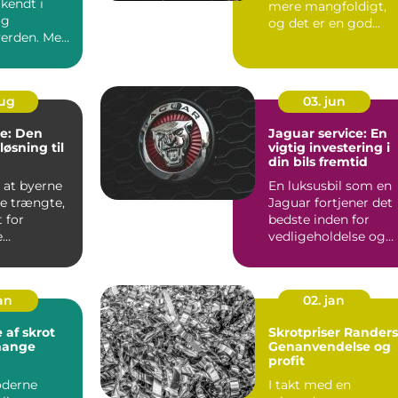
lkendt i
mere mangfoldigt,
og
og det er en god
verden. Med
nyhed for dig, d...
ikkerhed...
aug
03. jun
re: Den
Jaguar service: En
øsning til
vigtig investering i
din bils fremtid
 at byerne
En luksusbil som en
re trængte,
Jaguar fortjener det
 for
bedste inden for
e
vedligeholdelse og
midler
service. At oprethol
...
jan
02. jan
 af skrot
Skrotpriser Randers
mange
Genanvendelse og
profit
oderne
I takt med en