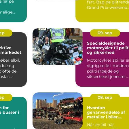
ller på
fart. Bag de glitrend
Grand Prix-weekend
elige
gemmer der...
 en a...
sep
09. sep
Specialdesignede
ektive
motorcykler til polit
å markedet
og sikkerhed
ber elbil,
Motorcykler spiller e
idde og
vigtig rolle i moder
t ofte de
politiarbejde og
slas...
sikkerhedstjenester.
De er hurtige, f...
sep
08. sep
 for
Hvordan
 busser i
genanvendelse af
metaller i biler
reducerer affald
Når en bil når