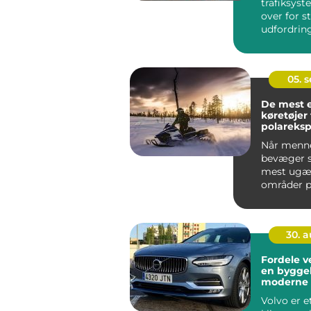
trafiksyst
over for s
udfordring
stigende
befolkning
trængs...
05. 
De mest 
køretøjer t
polareksp
Når menn
bevæger si
mest ugæs
områder p
&nd...
30. 
Fordele v
en byggeb
moderne 
Volvo er e