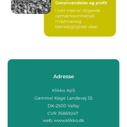
Genanvendelse og profit
I takt med en stigende
opmærksomhed på
miljømæssig
bæredygtighed v&ae...
Adresse
web:
www.klikko.dk