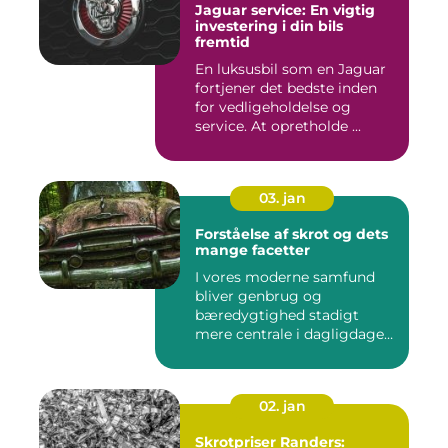
Jaguar service: En vigtig
investering i din bils
fremtid
En luksusbil som en Jaguar
fortjener det bedste inden
for vedligeholdelse og
service. At opretholde ...
03. jan
Forståelse af skrot og dets
mange facetter
I vores moderne samfund
bliver genbrug og
bæredygtighed stadigt
mere centrale i dagligdagen.
S...
02. jan
Skrotpriser Randers: