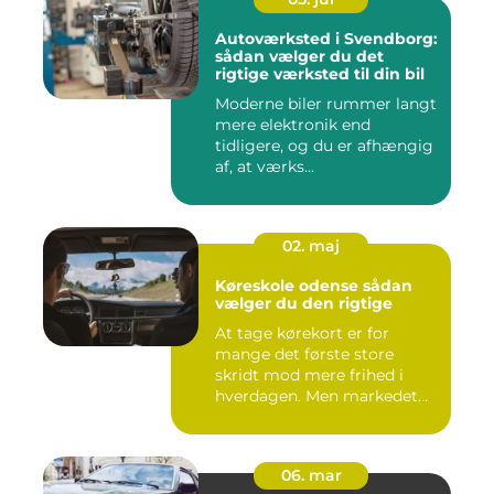
Autoværksted i Svendborg:
sådan vælger du det
rigtige værksted til din bil
Moderne biler rummer langt
mere elektronik end
tidligere, og du er afhængig
af, at værks...
02. maj
Køreskole odense sådan
vælger du den rigtige
At tage kørekort er for
mange det første store
skridt mod mere frihed i
hverdagen. Men markedet
for ...
06. mar