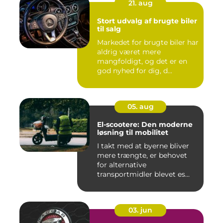
21. aug
Stort udvalg af brugte biler
til salg
Markedet for brugte biler har
aldrig været mere
mangfoldigt, og det er en
god nyhed for dig, d...
05. aug
El-scootere: Den moderne
løsning til mobilitet
I takt med at byerne bliver
mere trængte, er behovet
for alternative
transportmidler blevet es...
03. jun