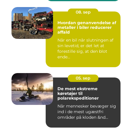
08. sep
Hvordan genanvendelse af
metaller i biler reducerer
affald
Når en bil når slutningen af
sin levetid, er det let at
forestille sig, at den blot
ende...
05. sep
De mest ekstreme
køretøjer til
polarekspeditioner
Når mennesker bevæger sig
ind i de mest ugæstfri
områder på kloden &nd...