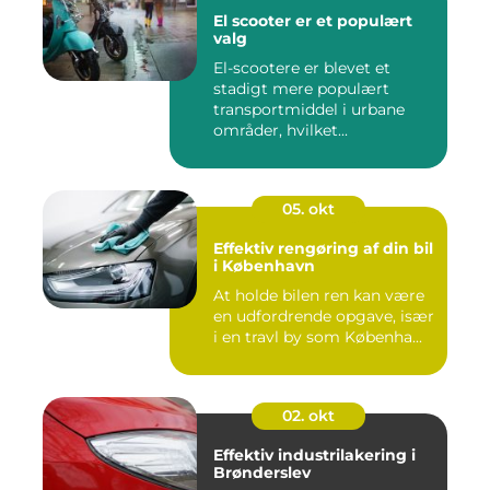
El scooter er et populært
valg
El-scootere er blevet et
stadigt mere populært
transportmiddel i urbane
områder, hvilket...
05. okt
Effektiv rengøring af din bil
i København
At holde bilen ren kan være
en udfordrende opgave, især
i en travl by som Københa...
02. okt
Effektiv industrilakering i
Brønderslev