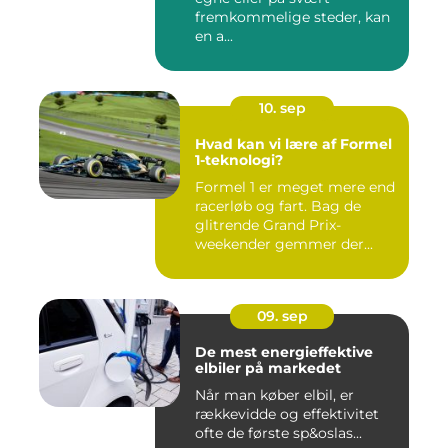
fremkommelige steder, kan
en a...
10. sep
Hvad kan vi lære af Formel
1-teknologi?
Formel 1 er meget mere end
racerløb og fart. Bag de
glitrende Grand Prix-
weekender gemmer der...
09. sep
De mest energieffektive
elbiler på markedet
Når man køber elbil, er
rækkevidde og effektivitet
ofte de første sp&oslas...